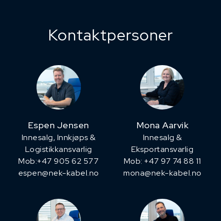
Kontaktpersoner
Espen Jensen
Mona Aarvik
Innesalg, ​Innkjøps &
Innesalg &
Logistikkansvarlig
Eksportansvarlig
Mob:+47 905 62 577
Mob: +47 97 74 88 11
espen@nek-kabel.no
mona@nek-kabel.no