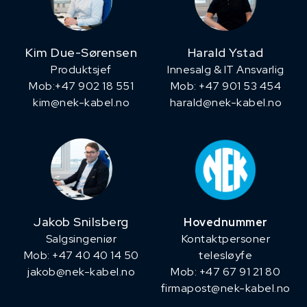
Kim Due-Sørensen
Harald Ystad
Produktsjef
Innesalg & IT Ansvarlig
​Mob:+47 902 18 551
Mob: +47 901 53 454
kim@nek-kabel.no
harald@nek-kabel.no
Jakob Snilsberg
Hovednummer
​Salgsingeniør
Kontaktpersoner
Mob: +47 40 40 14 50
telesløyfe
jakob@nek-kabel.no
Mob: +47 67 91 21 80
firmapost@nek-kabel.no