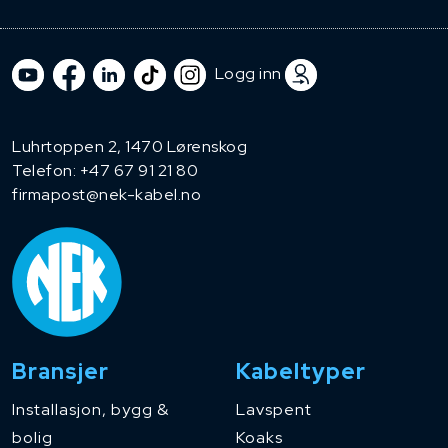
Logg inn
Luhrtoppen 2, 1470 Lørenskog
Telefon:
+47 67 91 21 80
firmapost@nek-kabel.no
Bransjer
Kabeltyper
Installasjon, bygg &
Lavspent
bolig
Koaks