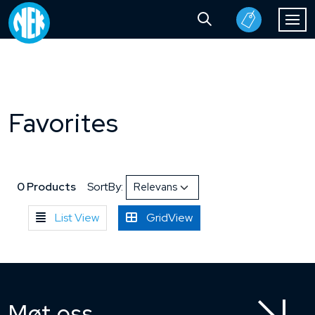
Favorites
0 Products
SortBy:
List View
GridView
Møt oss