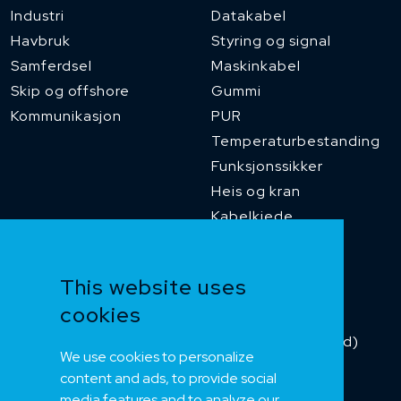
Industri
Datakabel
Havbruk
Styring og signal
Samferdsel
Maskinkabel
Skip og offshore
Gummi
Kommunikasjon
PUR
Temperaturbestanding
Funksjonssikker
Heis og kran
Kabelkjede
Kategorikabel
Buskabel
This website uses
Fiber
cookies
Installasjonskabel
Kombikabel (Hybrid)
We use cookies to personalize
DNV sertifisert
content and ads, to provide social
Tilbehør
media features and to analyze our