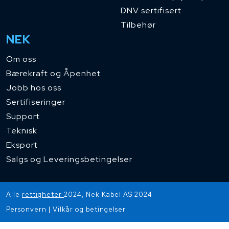
DNV sertifisert
Tilbehør
NEK
Om oss
Bærekraft og Åpenhet
Jobb hos oss
Sertifiseringer
Support
Teknisk
Eksport
Salgs og Leveringsbetingelser
Alle
rettigheter
2024, Nek Kabel AS 2024
Personvern
|
Vilkår og betingelser