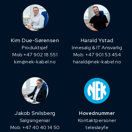
Kim Due-Sørensen
Harald Ystad
Produktsjef
Innesalg & IT Ansvarlig
​Mob:+47 902 18 551
Mob: +47 901 53 454
kim@nek-kabel.no
harald@nek-kabel.no
Jakob Snilsberg
Hovednummer
​Salgsingeniør
Kontaktpersoner
Mob: +47 40 40 14 50
telesløyfe