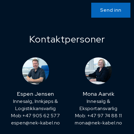
Send inn
Kontaktpersoner
Espen Jensen
Mona Aarvik
Innesalg, ​Innkjøps &
Innesalg &
Logistikkansvarlig
Eksportansvarlig
Mob:+47 905 62 577
Mob: +47 97 74 88 11
espen@nek-kabel.no
mona@nek-kabel.no