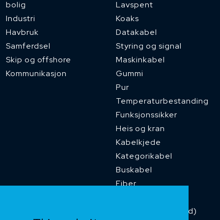
bolig
Lavspent
Industri
Koaks
Havbruk
Datakabel
Samferdsel
Styring og signal
Skip og offshore
Maskinkabel
Kommunikasjon
Gummi
Pur
Temperaturbestanding
Funksjonssikker
Heis og kran
Kabelkjede
Kategorikabel
Buskabel
Fiber
Installasjonskabel
Kombikabel (Hybrid)