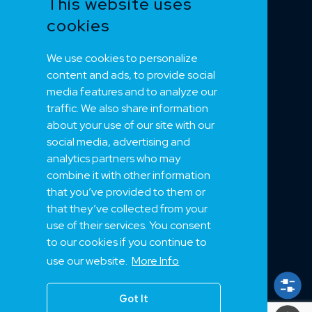
This website uses
Dnv sertifisert
cookies
Tilbehør
Merker 1
We use cookies to personalize
Merker 2
content and ads, to provide social
Merker 3
media features and to analyze our
Merker 4
traffic. We also share information
about your use of our site with our
social media, advertising and
NEK
analytics partners who may
combine it with other information
Om oss
that you’ve provided to them or
Bærekraft
that they’ve collected from your
Support
use of their services. You consent
Jobb hos oss
to our cookies if you continue to
Kuder
use our website.
More Info
Prosjekter
Got It