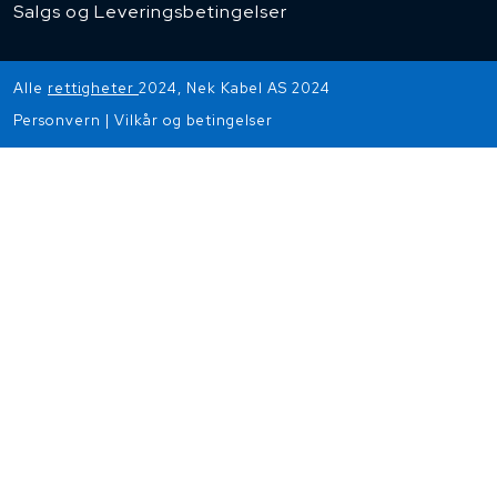
Salgs og Leveringsbetingelser
Alle
rettigheter
2024, Nek Kabel AS 2024
Personvern
|
Vilkår og betingelser