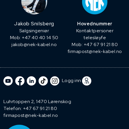
Jakob Snilsberg
Hovednummer
​Salgsingeniør
Kontaktpersoner
Mob: +47 40 40 14 50
telesløyfe
jakob@nek-kabel.no
Mob: +47 67 91 21 80
firmapost@nek-kabel.no
Logg inn
Luhrtoppen 2, 1470 Lørenskog
Telefon:
+47 67 91 21 80
firmapost@nek-kabel.no