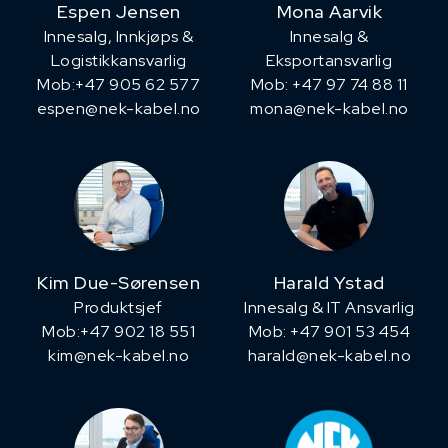
Espen Jensen
Mona Aarvik
Innesalg, ​Innkjøps &
Innesalg &
Logistikkansvarlig
Eksportansvarlig
Mob:+47 905 62 577
Mob: +47 97 74 88 11
espen@nek-kabel.no
mona@nek-kabel.no
Kim Due-Sørensen
Harald Ystad
Produktsjef
Innesalg & IT Ansvarlig
​Mob:+47 902 18 551
Mob: +47 901 53 454
kim@nek-kabel.no
harald@nek-kabel.no