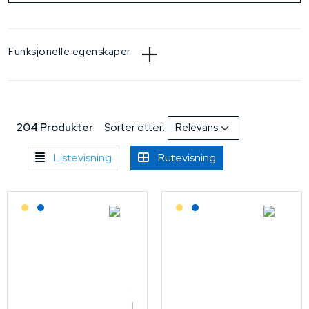
Funksjonelle egenskaper
204 Produkter
Sorter etter:
Listevisning
Rutevisning
Lagerført: Grossist
Lagerført: NEK Kabel
Lagerført: Grossist
Lagerført: NEK Kabel