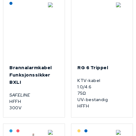
Lagerført: NEK Kabel
Brannalarmkabel
RG 6 Trippel
Funksjonssikker
KTV-kabel
BXLI
1.0/4.6
75Ω
SAFELINE
UV-bestandig
HFFH
HFFH
300V
Bestilling: 2-3 uker
På forespørsel
Lagerført: Grossist
Lagerført: NEK Kabel