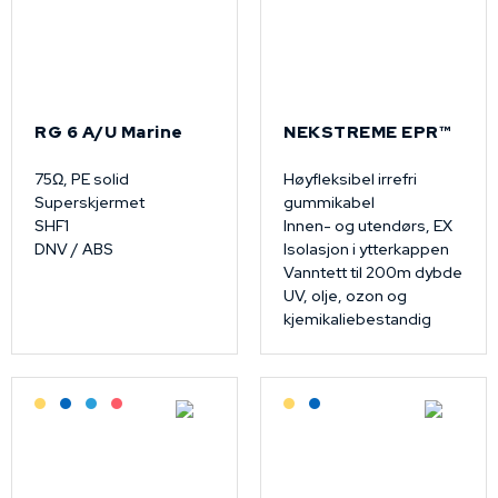
RG 6 A/U Marine
NEKSTREME EPR™
75Ω, PE solid
Høyfleksibel irrefri
Superskjermet
gummikabel
SHF1
Innen- og utendørs, EX
DNV / ABS
Isolasjon i ytterkappen
Vanntett til 200m dybde
UV, olje, ozon og
kjemikaliebestandig
Lagerført: Grossist
Lagerført: NEK Kabel
Bestilling: 2-3 uker
På forespørsel
Lagerført: Grossist
Lagerført: NEK Kabel