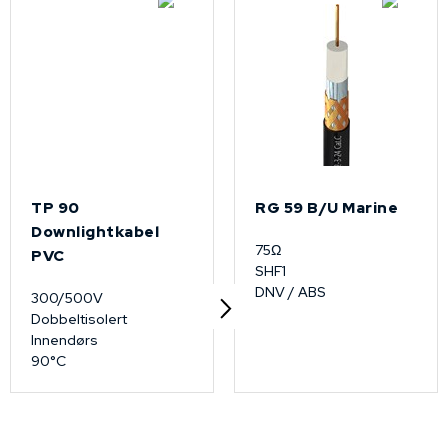
TP 90
RG 59 B/U Marine
Downlightkabel
75Ω
PVC
SHF1
DNV / ABS
300/500V
Dobbeltisolert
Innendørs
90°C