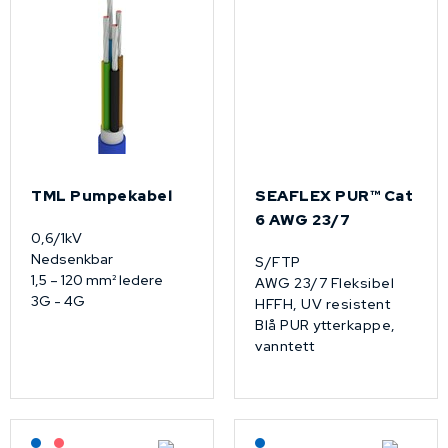
TML Pumpekabel
SEAFLEX PUR™­ Cat
6 AWG 23/7
0,6/1kV
Nedsenkbar
S/FTP
1,5 – 120 mm² ledere
AWG 23/7 Fleksibel
3G - 4G
HFFH, UV resistent
Blå PUR ytterkappe,
vanntett
Lagerført: NEK Kabel
På forespørsel
Lagerført: NEK Kabel