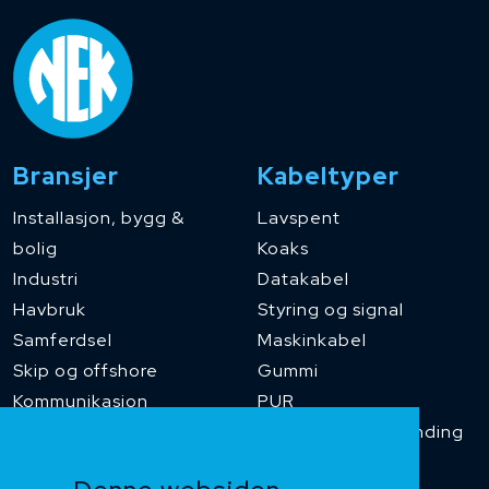
Bransjer
Kabeltyper
Installasjon, bygg &
Lavspent
bolig
Koaks
Industri
Datakabel
Havbruk
Styring og signal
Samferdsel
Maskinkabel
Skip og offshore
Gummi
Kommunikasjon
PUR
Temperaturbestanding
Funksjonssikker