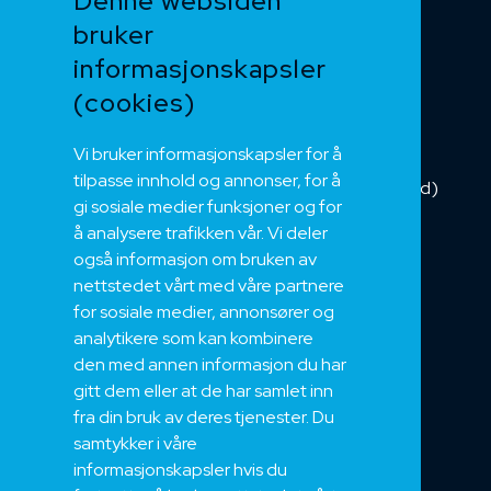
Denne websiden
Heis og kran
bruker
Kabelkjede
informasjonskapsler
Kategorikabel
Buskabel
(cookies)
Fiber
Vi bruker informasjonskapsler for å
Installasjonskabel
tilpasse innhold og annonser, for å
Kombikabel (Hybrid)
gi sosiale medier funksjoner og for
DNV sertifisert
å analysere trafikken vår. Vi deler
Tilbehør
også informasjon om bruken av
NEK
nettstedet vårt med våre partnere
for sosiale medier, annonsører og
Om oss
analytikere som kan kombinere
Bærekraft og Åpenhet
den med annen informasjon du har
Jobb hos oss
gitt dem eller at de har samlet inn
Sertifiseringer
fra din bruk av deres tjenester. Du
samtykker i våre
Support
informasjonskapsler hvis du
Teknisk