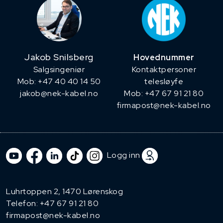
Jakob Snilsberg
Hovednummer
​Salgsingeniør
Kontaktpersoner
Mob: +47 40 40 14 50
telesløyfe
jakob@nek-kabel.no
Mob: +47 67 91 21 80
firmapost@nek-kabel.no
Logg inn
Luhrtoppen 2, 1470 Lørenskog
Telefon:
+47 67 91 21 80
firmapost@nek-kabel.no