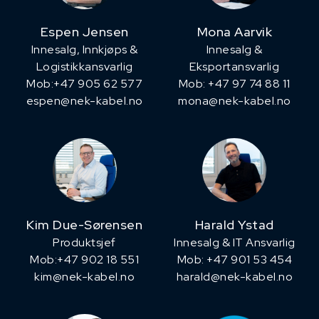
Espen Jensen
Mona Aarvik
Innesalg, ​Innkjøps &
Innesalg &
Logistikkansvarlig
Eksportansvarlig
Mob:+47 905 62 577
Mob: +47 97 74 88 11
espen@nek-kabel.no
mona@nek-kabel.no
Kim Due-Sørensen
Harald Ystad
Produktsjef
Innesalg & IT Ansvarlig
​Mob:+47 902 18 551
Mob: +47 901 53 454
kim@nek-kabel.no
harald@nek-kabel.no