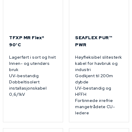
TFXP MR Flex®
SEAFLEX PUR™
90°C
PWR
Lagerført i sort og hvit
Høyfleksibel slitesterk
Innen- og utendørs
kabel for havbruk og
bruk
industri
UV-bestandig
Godkjent til 200m
Dobbeltisolert
dybde
installasjonskabel
UV-bestandig og
0,6/1kV
HFFH
Fortinnede irrefrie
mangetrådete CU-
ledere