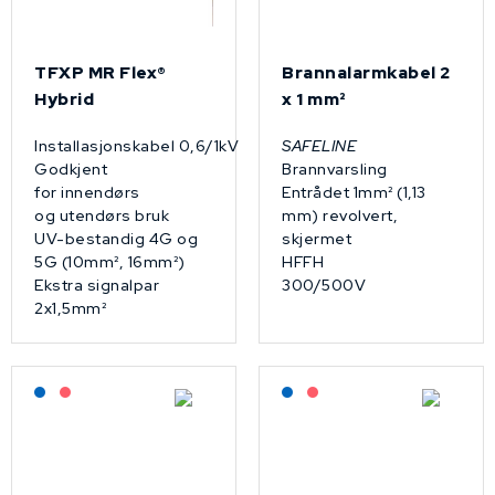
TFXP MR Flex®
Brannalarmkabel 2
Hybrid
x 1 mm²
Installasjonskabel 0,6/1kV
SAFELINE
Godkjent
Brannvarsling
for innendørs
Entrådet 1mm² (1,13
og utendørs bruk
mm) revolvert,
UV-bestandig 4G og
skjermet
5G (10mm², 16mm²)
HFFH
Ekstra signalpar
300/500V
2x1,5mm²
Lagerført: NEK Kabel
På forespørsel
Lagerført: NEK Kabel
På forespørsel