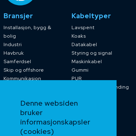
Bransjer
Kabeltyper
Installasjon, bygg &
Lavspent
bolig
Koaks
Industri
Datakabel
Havbruk
Styring og signal
Samferdsel
Maskinkabel
Skip og offshore
Gummi
Kommunikasjon
PUR
Temperaturbestanding
Funksjonssikker
Denne websiden
Heis og kran
bruker
Kabelkjede
informasjonskapsler
Kategorikabel
Buskabel
(cookies)