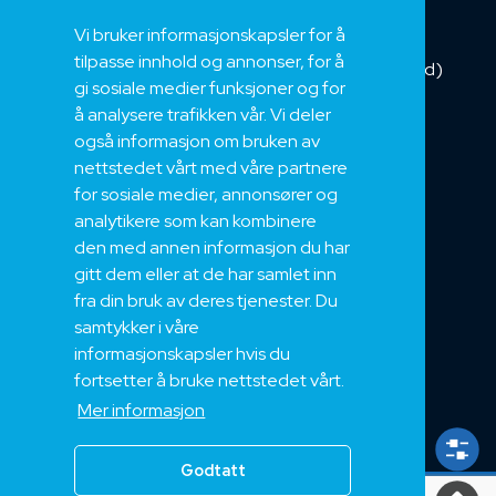
Fiber
Vi bruker informasjonskapsler for å
Installasjonskabel
tilpasse innhold og annonser, for å
Kombikabel (Hybrid)
gi sosiale medier funksjoner og for
DNV sertifisert
å analysere trafikken vår. Vi deler
Tilbehør
også informasjon om bruken av
NEK
nettstedet vårt med våre partnere
for sosiale medier, annonsører og
Om oss
analytikere som kan kombinere
Bærekraft og Åpenhet
den med annen informasjon du har
Jobb hos oss
gitt dem eller at de har samlet inn
Sertifiseringer
fra din bruk av deres tjenester. Du
samtykker i våre
Support
informasjonskapsler hvis du
Teknisk
fortsetter å bruke nettstedet vårt.
Eksport
Mer informasjon
Salgs og Leveringsbetingelser
Godtatt