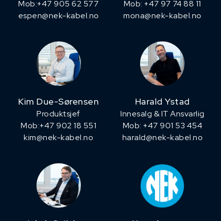
Mob:+47 905 62 577
Mob: +47 97 74 88 11
espen@nek-kabel.no
mona@nek-kabel.no
Kim Due-Sørensen
Harald Ystad
Produktsjef
Innesalg & IT Ansvarlig
​Mob:+47 902 18 551
Mob: +47 901 53 454
kim@nek-kabel.no
harald@nek-kabel.no