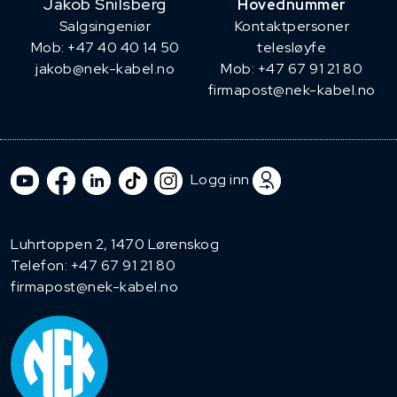
Jakob Snilsberg
Hovednummer
​Salgsingeniør
Kontaktpersoner
Mob: +47 40 40 14 50
telesløyfe
jakob@nek-kabel.no
Mob: +47 67 91 21 80
firmapost@nek-kabel.no
Logg inn
Luhrtoppen 2, 1470 Lørenskog
Telefon:
+47 67 91 21 80
firmapost@nek-kabel.no