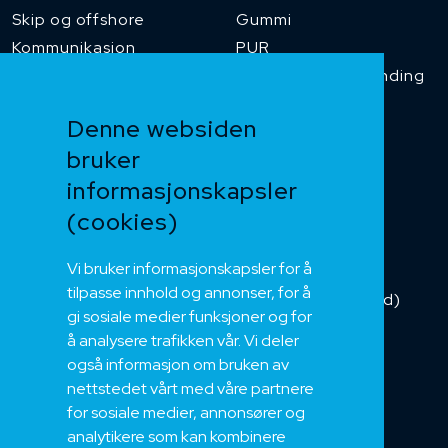
Skip og offshore
Gummi
Kommunikasjon
PUR
Temperaturbestanding
Funksjonssikker
Denne websiden
Heis og kran
bruker
Kabelkjede
informasjonskapsler
Kategorikabel
Buskabel
(cookies)
Fiber
Vi bruker informasjonskapsler for å
Installasjonskabel
tilpasse innhold og annonser, for å
Kombikabel (Hybrid)
gi sosiale medier funksjoner og for
DNV sertifisert
å analysere trafikken vår. Vi deler
Tilbehør
også informasjon om bruken av
NEK
nettstedet vårt med våre partnere
for sosiale medier, annonsører og
Om oss
analytikere som kan kombinere