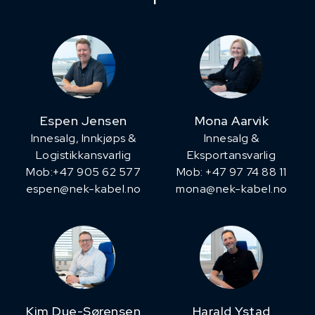
Espen Jensen
Mona Aarvik
Innesalg, ​Innkjøps &
Innesalg &
Logistikkansvarlig
Eksportansvarlig
Mob:+47 905 62 577
Mob: +47 97 74 88 11
espen@nek-kabel.no
mona@nek-kabel.no
Kim Due-Sørensen
Harald Ystad