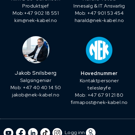
Produktsjef
Innesalg & IT Ansvarlig
​Mob:+47 902 18 551
Mob: +47 901 53 454
kim@nek-kabel.no
harald@nek-kabel.no
Jakob Snilsberg
Hovednummer
​Salgsingeniør
Kontaktpersoner
Mob: +47 40 40 14 50
telesløyfe
jakob@nek-kabel.no
Mob: +47 67 91 21 80
firmapost@nek-kabel.no
Logg inn