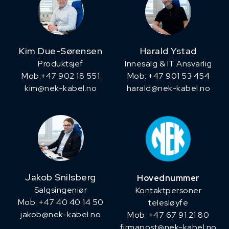
Kim Due-Sørensen
Harald Ystad
Produktsjef
Innesalg & IT Ansvarlig
​Mob:+47 902 18 551
Mob: +47 901 53 454
kim@nek-kabel.no
harald@nek-kabel.no
Jakob Snilsberg
Hovednummer
​Salgsingeniør
Kontaktpersoner
Mob: +47 40 40 14 50
telesløyfe
jakob@nek-kabel.no
Mob: +47 67 91 21 80
firmapost@nek-kabel.no