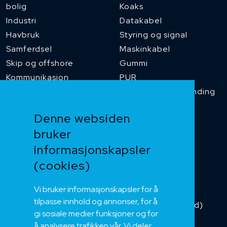
bolig
Koaks
Industri
Datakabel
Havbruk
Styring og signal
Samferdsel
Maskinkabel
Skip og offshore
Gummi
Kommunikasjon
PUR
Temperaturbestanding
Funksjonssikker
Denne websiden
Heis og kran
bruker
Kabelkjede
informasjonskapsler
Kategorikabel
Buskabel
(cookies)
Fiber
Vi bruker informasjonskapsler for å
Installasjonskabel
tilpasse innhold og annonser, for å
Kombikabel (Hybrid)
gi sosiale medier funksjoner og for
DNV sertifisert
å analysere trafikken vår. Vi deler