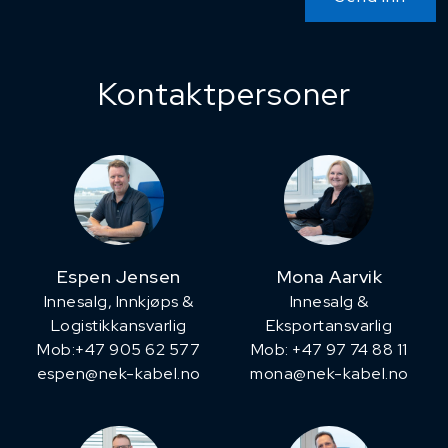
Kontaktpersoner
Espen Jensen
Mona Aarvik
Innesalg, ​Innkjøps &
Innesalg &
Logistikkansvarlig
Eksportansvarlig
Mob:+47 905 62 577
Mob: +47 97 74 88 11
espen@nek-kabel.no
mona@nek-kabel.no