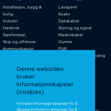
Installasjon, bygg &
Lavspent
bolig
Koaks
Industri
Datakabel
Havbruk
Styring og signal
Samferdsel
Maskinkabel
Skip og offshore
Gummi
Kommunikasjon
PUR
Temperaturbestanding
Funksjonssikker
Denne websiden
Heis og kran
bruker
Kabelkjede
informasjonskapsler
Kategorikabel
Buskabel
(cookies)
Fiber
Vi bruker informasjonskapsler for å
Installasjonskabel
tilpasse innhold og annonser, for å