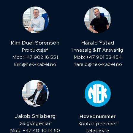
Kim Due-Sørensen
Harald Ystad
Produktsjef
Innesalg & IT Ansvarlig
​Mob:+47 902 18 551
Mob: +47 901 53 454
kim@nek-kabel.no
harald@nek-kabel.no
Jakob Snilsberg
Hovednummer
​Salgsingeniør
Kontaktpersoner
Mob: +47 40 40 14 50
telesløyfe