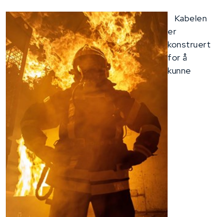
Kabelen
er
konstruert
for å
kunne