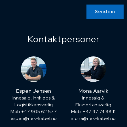
Send inn
Kontaktpersoner
Espen Jensen
Mona Aarvik
Innesalg, ​Innkjøps &
Innesalg &
Logistikkansvarlig
Eksportansvarlig
Mob:+47 905 62 577
Mob: +47 97 74 88 11
espen@nek-kabel.no
mona@nek-kabel.no