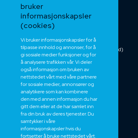
bruker
Kabelkjede
informasjonskapsler
Kategorikabel
Buskabel
(cookies)
Fiber
Vi bruker informasjonskapsler for å
Installasjonskabel
tilpasse innhold og annonser, for å
Kombikabel (Hybrid)
gi sosiale medier funksjoner og for
DNV sertifisert
å analysere trafikken vår. Vi deler
Tilbehør
også informasjon om bruken av
NEK
nettstedet vårt med våre partnere
for sosiale medier, annonsører og
Om oss
analytikere som kan kombinere
Bærekraft og Åpenhet
den med annen informasjon du har
Jobb hos oss
gitt dem eller at de har samlet inn
Sertifiseringer
fra din bruk av deres tjenester. Du
samtykker i våre
Support
informasjonskapsler hvis du
Teknisk
fortsetter å bruke nettstedet vårt.