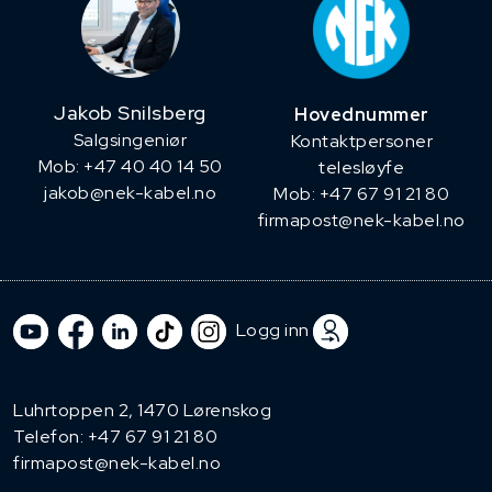
Jakob Snilsberg
Hovednummer
​Salgsingeniør
Kontaktpersoner
Mob: +47 40 40 14 50
telesløyfe
jakob@nek-kabel.no
Mob: +47 67 91 21 80
firmapost@nek-kabel.no
Logg inn
Luhrtoppen 2, 1470 Lørenskog
Telefon:
+47 67 91 21 80
firmapost@nek-kabel.no