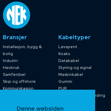
Bransjer
Kabeltyper
Installasjon, bygg &
Lavspent
bolig
Koaks
Industri
Datakabel
Havbruk
Styring og signal
Samferdsel
Maskinkabel
Skip og offshore
Gummi
Kommunikasjon
PUR
Temperaturbestanding
Funksjonssikker
Denne websiden
Heis og kran