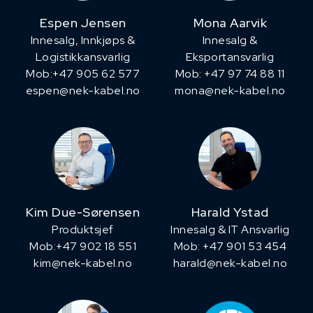
Espen Jensen
Mona Aarvik
Innesalg, ​Innkjøps &
Innesalg &
Logistikkansvarlig
Eksportansvarlig
Mob:+47 905 62 577
Mob: +47 97 74 88 11
espen@nek-kabel.no
mona@nek-kabel.no
Kim Due-Sørensen
Harald Ystad
Produktsjef
Innesalg & IT Ansvarlig
​Mob:+47 902 18 551
Mob: +47 901 53 454
kim@nek-kabel.no
harald@nek-kabel.no