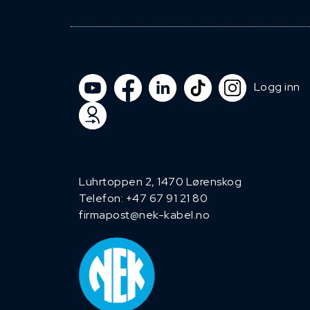
Logg inn
Luhrtoppen 2, 1470 Lørenskog
Telefon:
+47 67 91 21 80
firmapost@nek-kabel.no