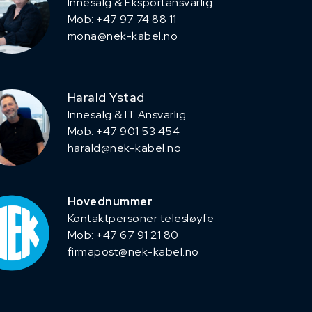
Innesalg & Eksportansvarlig
Mob: +47 97 74 88 11
mona@nek-kabel.no
Harald Ystad
Innesalg & IT Ansvarlig
Mob: +47 901 53 454
harald@nek-kabel.no
Hovednummer
Kontaktpersoner telesløyfe
Mob: +47 67 91 21 80
firmapost@nek-kabel.no