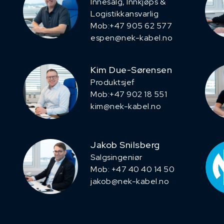
Innesalg, ​Innkjøps &
Logistikkansvarlig
Mob:+47 905 62 577
espen@nek-kabel.no
Kim Due-Sørensen
Produktsjef
​Mob:+47 902 18 551
kim@nek-kabel.no
Jakob Snilsberg
​Salgsingeniør
Mob: +47 40 40 14 50
jakob@nek-kabel.no