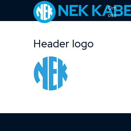
Om
oss
Header logo