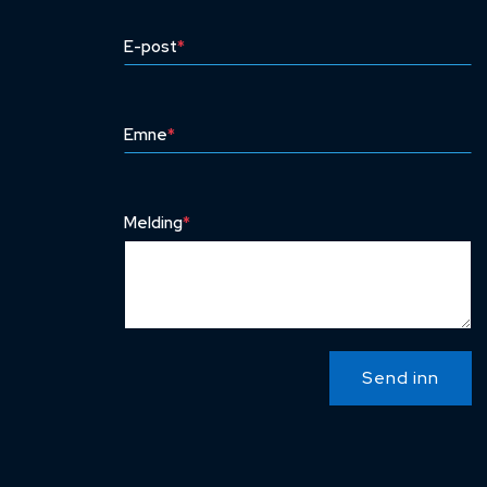
E-post
*
Emne
*
Melding
*
Send inn