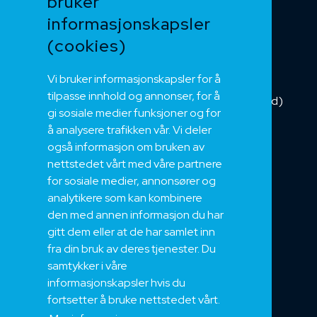
bruker
Kabelkjede
informasjonskapsler
Kategorikabel
Buskabel
(cookies)
Fiber
Vi bruker informasjonskapsler for å
Installasjonskabel
tilpasse innhold og annonser, for å
Kombikabel (Hybrid)
gi sosiale medier funksjoner og for
DNV sertifisert
å analysere trafikken vår. Vi deler
Tilbehør
også informasjon om bruken av
NEK
nettstedet vårt med våre partnere
for sosiale medier, annonsører og
Om oss
analytikere som kan kombinere
Bærekraft og Åpenhet
den med annen informasjon du har
Jobb hos oss
gitt dem eller at de har samlet inn
Sertifiseringer
fra din bruk av deres tjenester. Du
samtykker i våre
Support
informasjonskapsler hvis du
Teknisk
fortsetter å bruke nettstedet vårt.
Eksport