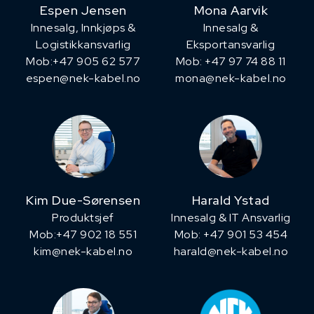
Espen Jensen
Mona Aarvik
Innesalg, ​Innkjøps &
Innesalg &
Logistikkansvarlig
Eksportansvarlig
Mob:+47 905 62 577
Mob: +47 97 74 88 11
espen@nek-kabel.no
mona@nek-kabel.no
Kim Due-Sørensen
Harald Ystad
Produktsjef
Innesalg & IT Ansvarlig
​Mob:+47 902 18 551
Mob: +47 901 53 454
kim@nek-kabel.no
harald@nek-kabel.no