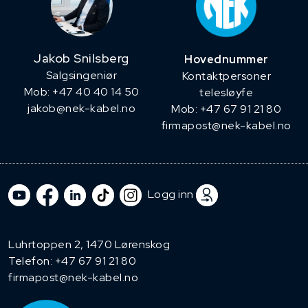
Jakob Snilsberg
Hovednummer
​Salgsingeniør
Kontaktpersoner
Mob: +47 40 40 14 50
telesløyfe
jakob@nek-kabel.no
Mob: +47 67 91 21 80
firmapost@nek-kabel.no
Logg inn
Luhrtoppen 2, 1470 Lørenskog
Telefon:
+47 67 91 21 80
firmapost@nek-kabel.no