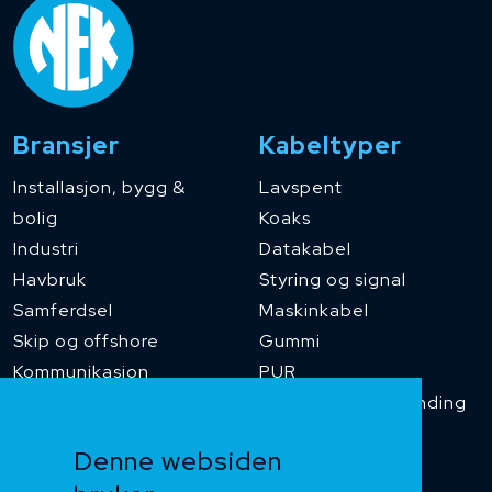
Bransjer
Kabeltyper
Installasjon, bygg &
Lavspent
bolig
Koaks
Industri
Datakabel
Havbruk
Styring og signal
Samferdsel
Maskinkabel
Skip og offshore
Gummi
Kommunikasjon
PUR
Temperaturbestanding
Funksjonssikker
Denne websiden
Heis og kran