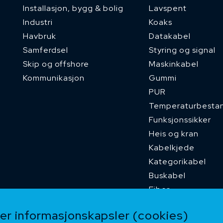
Installasjon, bygg & bolig
Lavspent
Industri
Koaks
Havbruk
Datakabel
Samferdsel
Styring og signal
Skip og offshore
Maskinkabel
Kommunikasjon
Gummi
PUR
Temperaturbesta
Funksjonssikker
Heis og kran
Kabelkjede
Kategorikabel
Buskabel
Fiber
Installasjonskabel
r informasjonskapsler (cookies)
Kombikabel (Hybri