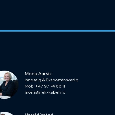
Mona Aarvik
Innesalg & Eksportansvarlig
Mob: +47 97 74 88 11
mona@nek-kabel.no
Harald Ystad