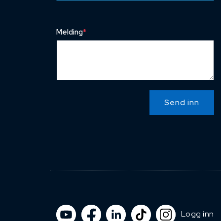
Melding
*
Send inn
Logg inn