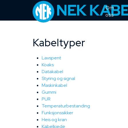
Om
oss
Kabeltyper
Lavspent
Koaks
Datakabel
Styring og signal
Maskinkabel
Gummi
PUR
Temperaturbestanding
Funksjonssikker
Heis og kran
Kabelkjede