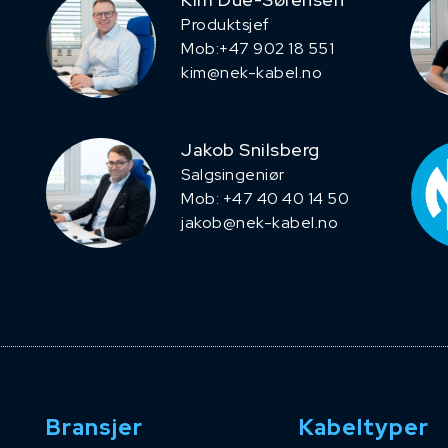
Produktsjef
​Mob:+47 902 18 551
kim@nek-kabel.no
Jakob Snilsberg
​Salgsingeniør
Mob: +47 40 40 14 50
jakob@nek-kabel.no
Bransjer
Kabeltyper