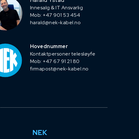
Innesalg & IT Ansvarlig
Mob: +47 901 53 454
harald@nek-kabel.no
Hovednummer
Kontaktpersoner telesløyfe
Mob: +47 67 91 21 80
firmapost@nek-kabel.no
NEK