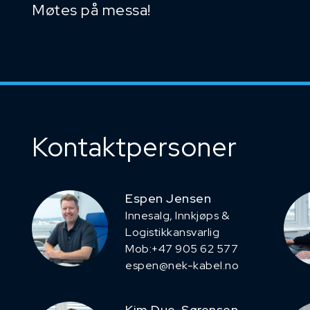
Møtes på messa!
Kontaktpersoner
Espen Jensen
Innesalg, ​Innkjøps &
Logistikkansvarlig
Mob:+47 905 62 577
espen@nek-kabel.no
Kim Due-Sørensen