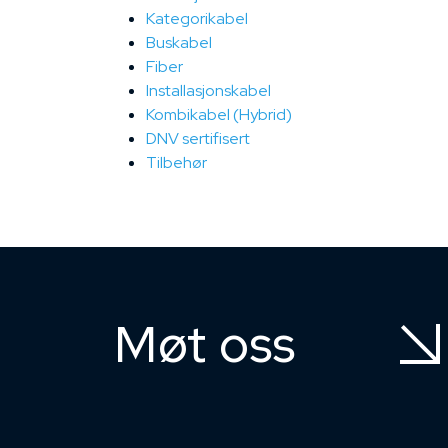
Kategorikabel
Buskabel
Fiber
Installasjonskabel
Kombikabel (Hybrid)
DNV sertifisert
Tilbehør
Møt oss