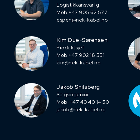
Logistikkansvarlig
Mob:+47 905 62 577
espen@nek-kabel.no
Kim Due-Sørensen
Produktsjef
​Mob:+47 902 18 551
kim@nek-kabel.no
Jakob Snilsberg
​Salgsingeniør
Mob: +47 40 40 14 50
jakob@nek-kabel.no