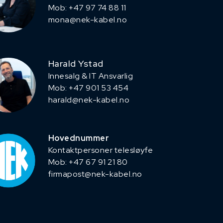
Mob: +47 97 74 88 11
mona@nek-kabel.no
Harald Ystad
Innesalg & IT Ansvarlig
Mob: +47 901 53 454
harald@nek-kabel.no
Hovednummer
Kontaktpersoner telesløyfe
Mob: +47 67 91 21 80
firmapost@nek-kabel.no