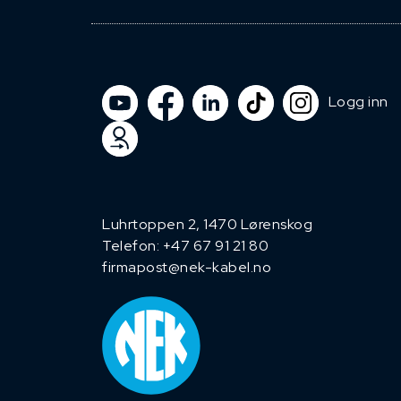
Logg inn
Luhrtoppen 2, 1470 Lørenskog
Telefon:
+47 67 91 21 80
firmapost@nek-kabel.no