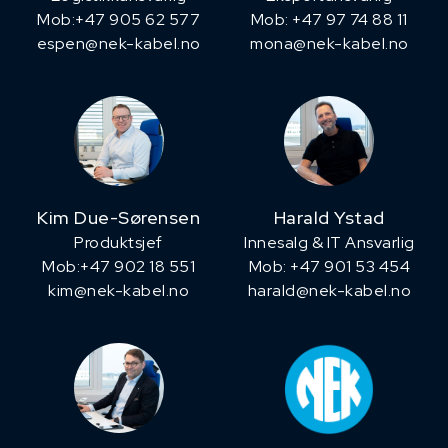
Mob:+47 905 62 577
Mob: +47 97 74 88 11
espen@nek-kabel.no
mona@nek-kabel.no
Kim Due-Sørensen
Harald Ystad
Produktsjef
Innesalg & IT Ansvarlig
​Mob:+47 902 18 551
Mob: +47 901 53 454
kim@nek-kabel.no
harald@nek-kabel.no