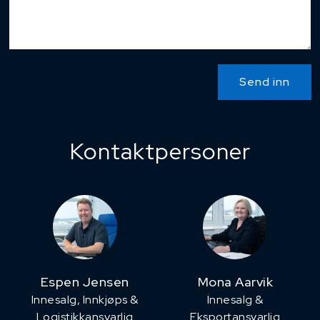
Send inn
Kontaktpersoner
Espen Jensen
Mona Aarvik
Innesalg, ​Innkjøps &
Innesalg &
Logistikkansvarlig
Eksportansvarlig