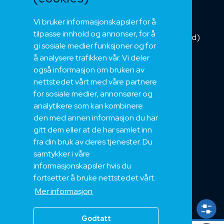
Fiber
Vi bruker informasjonskapsler for å
Installasjonskabel
tilpasse innhold og annonser, for å
Kombikabel (Hybrid)
gi sosiale medier funksjoner og for
DNV sertifisert
å analysere trafikken vår. Vi deler
Tilbehør
også informasjon om bruken av
NEK
nettstedet vårt med våre partnere
for sosiale medier, annonsører og
Om oss
analytikere som kan kombinere
Bærekraft og Åpenhet
den med annen informasjon du har
Jobb hos oss
gitt dem eller at de har samlet inn
Sertifiseringer
fra din bruk av deres tjenester. Du
samtykker i våre
Support
informasjonskapsler hvis du
Teknisk
fortsetter å bruke nettstedet vårt.
Eksport
Mer informasjon
Salgs og Leveringsbetingelser
Godtatt