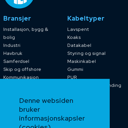
Bransjer
Kabeltyper
Installasjon, bygg &
Lavspent
bolig
Koaks
Industri
Datakabel
Havbruk
Styring og signal
Samferdsel
Maskinkabel
Skip og offshore
Gummi
Kommunikasjon
PUR
Temperaturbestanding
Funksjonssikker
Denne websiden
Heis og kran
bruker
Kabelkjede
informasjonskapsler
Kategorikabel
Buskabel
(cookies)