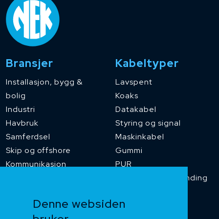
Bransjer
Kabeltyper
Installasjon, bygg &
Lavspent
bolig
Koaks
Industri
Datakabel
Havbruk
Styring og signal
Samferdsel
Maskinkabel
Skip og offshore
Gummi
Kommunikasjon
PUR
Temperaturbestanding
Funksjonssikker
Denne websiden
Heis og kran
bruker
Kabelkjede