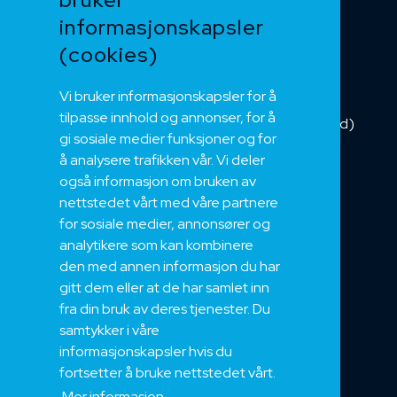
informasjonskapsler
Kategorikabel
Buskabel
(cookies)
Fiber
Vi bruker informasjonskapsler for å
Installasjonskabel
tilpasse innhold og annonser, for å
Kombikabel (Hybrid)
gi sosiale medier funksjoner og for
DNV sertifisert
å analysere trafikken vår. Vi deler
Tilbehør
også informasjon om bruken av
NEK
nettstedet vårt med våre partnere
for sosiale medier, annonsører og
Om oss
analytikere som kan kombinere
Bærekraft og Åpenhet
den med annen informasjon du har
Jobb hos oss
gitt dem eller at de har samlet inn
Sertifiseringer
fra din bruk av deres tjenester. Du
samtykker i våre
Support
informasjonskapsler hvis du
Teknisk
fortsetter å bruke nettstedet vårt.
Eksport
Mer informasjon