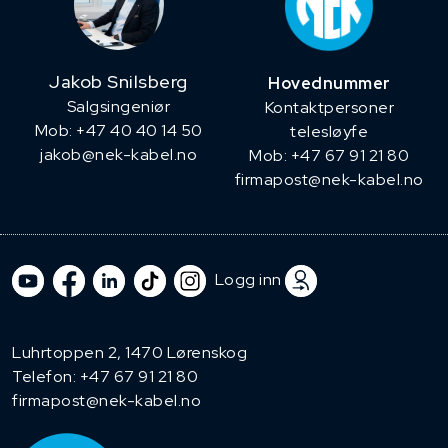
Jakob Snilsberg
Hovednummer
​Salgsingeniør
Kontaktpersoner
Mob: +47 40 40 14 50
telesløyfe
jakob@nek-kabel.no
Mob: +47 67 91 21 80
firmapost@nek-kabel.no
Logg inn
Luhrtoppen 2, 1470 Lørenskog
Telefon:
+47 67 91 21 80
firmapost@nek-kabel.no