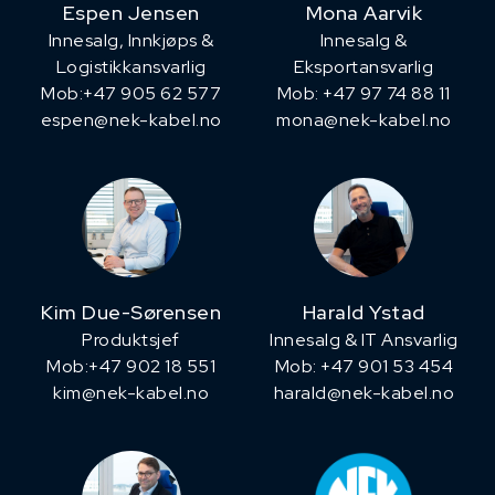
Espen Jensen
Mona Aarvik
Innesalg, ​Innkjøps &
Innesalg &
Logistikkansvarlig
Eksportansvarlig
Mob:+47 905 62 577
Mob: +47 97 74 88 11
espen@nek-kabel.no
mona@nek-kabel.no
Kim Due-Sørensen
Harald Ystad
Produktsjef
Innesalg & IT Ansvarlig
​Mob:+47 902 18 551
Mob: +47 901 53 454
kim@nek-kabel.no
harald@nek-kabel.no