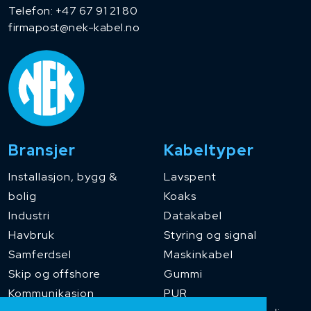
Telefon:
+47 67 91 21 80
firmapost@nek-kabel.no
Bransjer
Kabeltyper
Installasjon, bygg &
Lavspent
bolig
Koaks
Industri
Datakabel
Havbruk
Styring og signal
Samferdsel
Maskinkabel
Skip og offshore
Gummi
Kommunikasjon
PUR