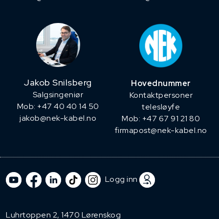
Jakob Snilsberg
Hovednummer
​Salgsingeniør
Kontaktpersoner
Mob: +47 40 40 14 50
telesløyfe
jakob@nek-kabel.no
Mob: +47 67 91 21 80
firmapost@nek-kabel.no
Logg inn
Luhrtoppen 2, 1470 Lørenskog