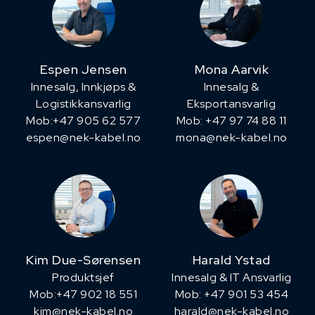
Espen Jensen
Mona Aarvik
Innesalg, ​Innkjøps &
Innesalg &
Logistikkansvarlig
Eksportansvarlig
Mob:+47 905 62 577
Mob: +47 97 74 88 11
espen@nek-kabel.no
mona@nek-kabel.no
Kim Due-Sørensen
Harald Ystad
Produktsjef
Innesalg & IT Ansvarlig
​Mob:+47 902 18 551
Mob: +47 901 53 454
kim@nek-kabel.no
harald@nek-kabel.no