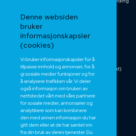
Temperaturbestanding
Funksjonssikker
Denne websiden
Heis og kran
bruker
Kabelkjede
informasjonskapsler
Kategorikabel
Buskabel
(cookies)
Fiber
Vi bruker informasjonskapsler for å
Installasjonskabel
tilpasse innhold og annonser, for å
Kombikabel (Hybrid)
gi sosiale medier funksjoner og for
DNV sertifisert
å analysere trafikken vår. Vi deler
Tilbehør
også informasjon om bruken av
NEK
nettstedet vårt med våre partnere
for sosiale medier, annonsører og
Om oss
analytikere som kan kombinere
Bærekraft og Åpenhet
den med annen informasjon du har
Jobb hos oss
gitt dem eller at de har samlet inn
Sertifiseringer
fra din bruk av deres tjenester. Du