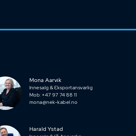
Mona Aarvik
Innesalg & Eksportansvarlig
Mob: +47 97 74 88 11
mona@nek-kabel.no
Harald Ystad