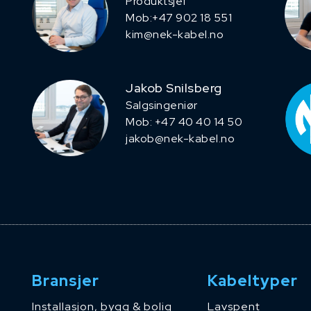
Produktsjef
​Mob:+47 902 18 551
kim@nek-kabel.no
Jakob Snilsberg
​Salgsingeniør
Mob: +47 40 40 14 50
jakob@nek-kabel.no
Bransjer
Kabeltyper
Installasjon, bygg & bolig
Lavspent