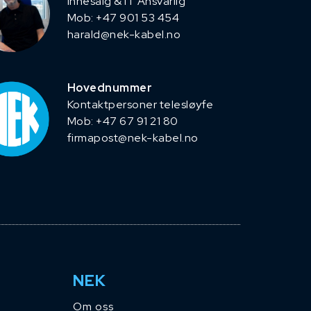
Innesalg & IT Ansvarlig
Mob: +47 901 53 454
harald@nek-kabel.no
Hovednummer
Kontaktpersoner telesløyfe
Mob: +47 67 91 21 80
firmapost@nek-kabel.no
NEK
Om oss