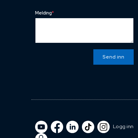
Melding
*
Send inn
Logg inn