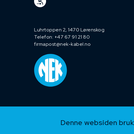
Luhrtoppen 2, 1470 Lørenskog
Telefon:
+47 67 91 21 80
firmapost@nek-kabel.no
Denne websiden bruke