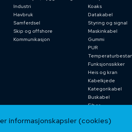
Industri
Koaks
Havbruk
Datakabel
Samferdsel
Styring og signal
Skip og offshore
Maskinkabel
Kommunikasjon
Gummi
PUR
Temperaturbesta
Funksjonssikker
Heis og kran
Kabelkjede
Kategorikabel
Buskabel
Fiber
Installasjonskabel
r informasjonskapsler (cookies)
Kombikabel (Hybri
DNV sertifisert