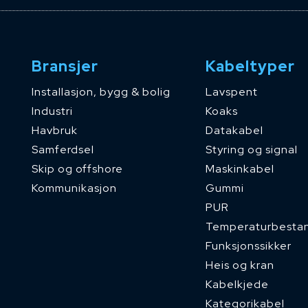
Bransjer
Kabeltyper
Installasjon, bygg & bolig
Lavspent
Industri
Koaks
Havbruk
Datakabel
Samferdsel
Styring og signal
Skip og offshore
Maskinkabel
Kommunikasjon
Gummi
PUR
Temperaturbesta
Funksjonssikker
Heis og kran
Kabelkjede
Kategorikabel