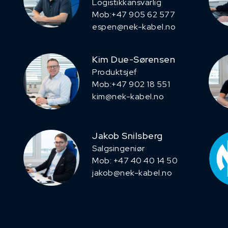
Logistikkansvarlig
Mob:+47 905 62 577
espen@nek-kabel.no
Kim Due-Sørensen
Produktsjef
​Mob:+47 902 18 551
kim@nek-kabel.no
Jakob Snilsberg
​Salgsingeniør
Mob: +47 40 40 14 50
jakob@nek-kabel.no