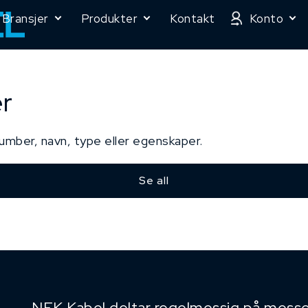
Bransjer
Produkter
Kontakt
Konto
er
number, navn, type eller egenskaper.
Se all
NEK Kabel deltar regelmessig på messe