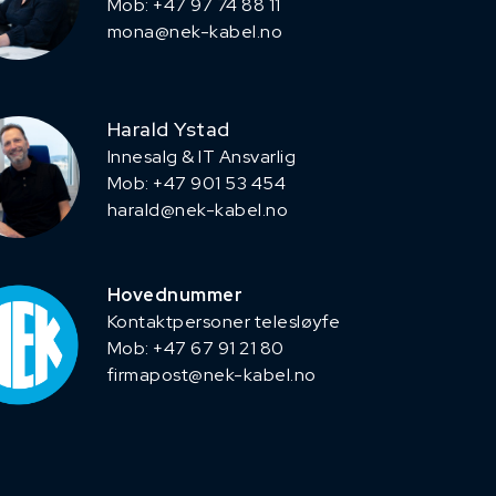
Mob: +47 97 74 88 11
mona@nek-kabel.no
Harald Ystad
Innesalg & IT Ansvarlig
Mob: +47 901 53 454
harald@nek-kabel.no
Hovednummer
Kontaktpersoner telesløyfe
Mob: +47 67 91 21 80
firmapost@nek-kabel.no