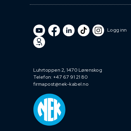
Logg inn
Luhrtoppen 2, 1470 Lørenskog
Telefon:
+47 67 91 21 80
firmapost@nek-kabel.no