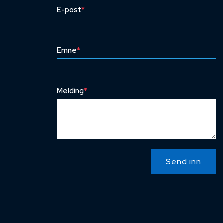
E-post
*
Emne
*
Melding
*
Send inn