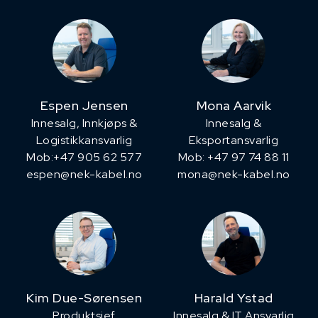
Espen Jensen
Mona Aarvik
Innesalg, ​Innkjøps &
Innesalg &
Logistikkansvarlig
Eksportansvarlig
Mob:+47 905 62 577
Mob: +47 97 74 88 11
espen@nek-kabel.no
mona@nek-kabel.no
Kim Due-Sørensen
Harald Ystad
Produktsjef
Innesalg & IT Ansvarlig