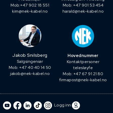
​Mob:+47 902 18 551
Mob: +47 901 53 454
kim@nek-kabel.no
harald@nek-kabel.no
Jakob Snilsberg
Hovednummer
​Salgsingeniør
Kontaktpersoner
Mob: +47 40 40 14 50
telesløyfe
jakob@nek-kabel.no
Mob: +47 67 91 21 80
firmapost@nek-kabel.no
Logg inn