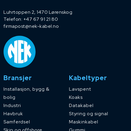
Luhrtoppen 2, 1470 Lørenskog
Telefon:
+47 67 91 21 80
firmapost@nek-kabel.no
Bransjer
Kabeltyper
Installasjon, bygg &
Lavspent
bolig
Koaks
Industri
Datakabel
Havbruk
Styring og signal
Samferdsel
Maskinkabel
Skip og offshore
Gummi