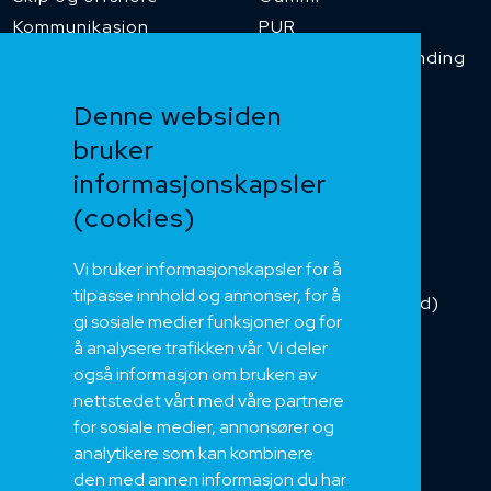
Kommunikasjon
PUR
Temperaturbestanding
Funksjonssikker
Denne websiden
Heis og kran
bruker
Kabelkjede
informasjonskapsler
Kategorikabel
Buskabel
(cookies)
Fiber
Vi bruker informasjonskapsler for å
Installasjonskabel
tilpasse innhold og annonser, for å
Kombikabel (Hybrid)
gi sosiale medier funksjoner og for
DNV sertifisert
å analysere trafikken vår. Vi deler
Tilbehør
også informasjon om bruken av
NEK
nettstedet vårt med våre partnere
for sosiale medier, annonsører og
Om oss
analytikere som kan kombinere
Bærekraft og Åpenhet
den med annen informasjon du har