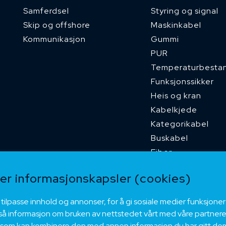
Samferdsel
Styring og signal
Skip og offshore
Maskinkabel
Kommunikasjon
Gummi
PUR
Temperaturbesta
Funksjonssikker
Heis og kran
Kabelkjede
Kategorikabel
Buskabel
Fiber
Installasjonskabel
r informasjonskapsler (cookies)
Kombikabel (Hybri
DNV sertifisert
 tilpasse innhold og annonser, for å gi sosiale medier funksjoner
Tilbehør
også informasjon om bruken av nettstedet vårt med våre partnere 
 som kan kombinere den med annen informasjon du har gitt dem 