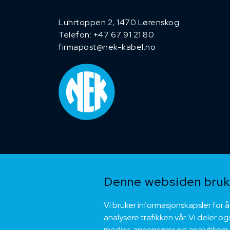
Luhrtoppen 2, 1470 Lørenskog
Telefon:
+47 67 91 21 80
firmapost@nek-kabel.no
Denne websiden bruke
Vi bruker informasjonskapsler for å
analysere trafikken vår. Vi deler 
medier, annonsører og analytikere