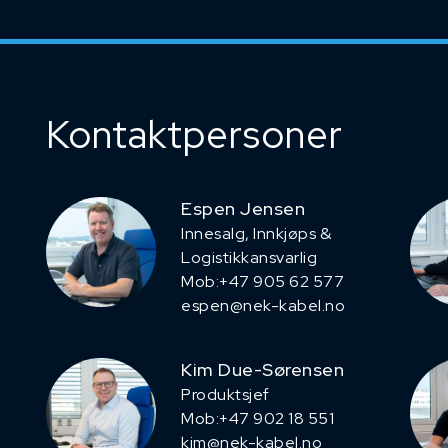
Kontaktpersoner
Espen Jensen
Innesalg, ​Innkjøps &
Logistikkansvarlig
Mob:+47 905 62 577
espen@nek-kabel.no
Kim Due-Sørensen
Produktsjef
​Mob:+47 902 18 551
kim@nek-kabel.no