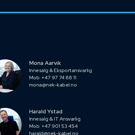
Mona Aarvik
Innesalg & Eksportansvarlig
Mob: +47 97 74 88 11
mona@nek-kabel.no
Harald Ystad
Innesalg & IT Ansvarlig
Mob: +47 901 53 454
harald@nek-kabel.no