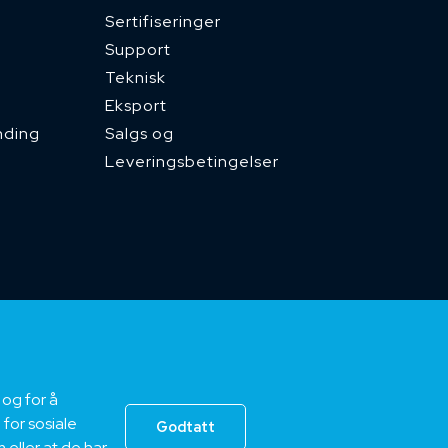
Sertifiseringer
Support
Teknisk
Eksport
nding
Salgs og
Leveringsbetingelser
d)
 og for å
for sosiale
Godtatt
eller at de har