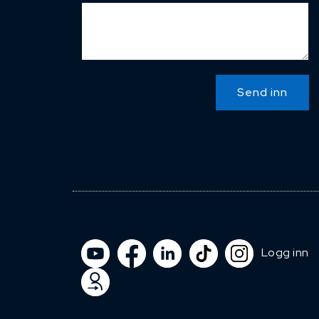
Send inn
Logg inn