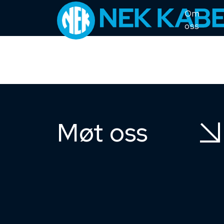
Om
oss
Møt oss