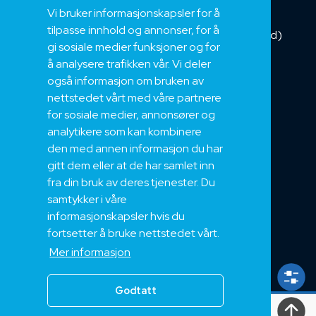
Vi bruker informasjonskapsler for å
Installasjonskabel
tilpasse innhold og annonser, for å
Kombikabel (Hybrid)
gi sosiale medier funksjoner og for
DNV sertifisert
å analysere trafikken vår. Vi deler
Tilbehør
også informasjon om bruken av
NEK
nettstedet vårt med våre partnere
for sosiale medier, annonsører og
Om oss
analytikere som kan kombinere
Bærekraft og Åpenhet
den med annen informasjon du har
Jobb hos oss
gitt dem eller at de har samlet inn
Sertifiseringer
fra din bruk av deres tjenester. Du
samtykker i våre
Support
informasjonskapsler hvis du
Teknisk
fortsetter å bruke nettstedet vårt.
Eksport
Mer informasjon
Salgs og Leveringsbetingelser
Godtatt
Alle
rettigheter
2024, Nek Kabel AS 2024