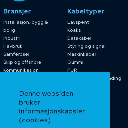
Bransjer
Kabeltyper
Installasjon, bygg &
Lavspent
bolig
Koaks
Industri
Datakabel
Havbruk
Styring og signal
Samferdsel
Maskinkabel
Skip og offshore
Gummi
Kommunikasjon
PUR
Temperaturbestanding
Funksjonssikker
Denne websiden
Heis og kran
bruker
Kabelkjede
informasjonskapsler
Kategorikabel
Buskabel
(cookies)
Fiber