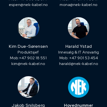
espen@nek-kabel.no
mona@nek-kabel.no
Kim Due-Sørensen
Harald Ystad
Produktsjef
Innesalg & IT Ansvarlig
​Mob:+47 902 18 551
Mob: +47 901 53 454
kim@nek-kabel.no
harald@nek-kabel.no
Jakob Snilsberg
Hovednummer