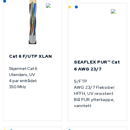
Lagerført: Grossist
Lagerført: NEK Kabel
Cat 6 F/UTP XLAN
SEAFLEX PUR™­ Cat
Skjermet Cat 6
6 AWG 23/7
Utendørs, UV
4 par entrådet
S/FTP
350 MHz
AWG 23/7 Fleksibel
HFFH, UV resistent
Blå PUR ytterkappe,
vanntett
Lagerført: Grossist
Lagerført: NEK Kabel
Lagerført: NEK Kabel