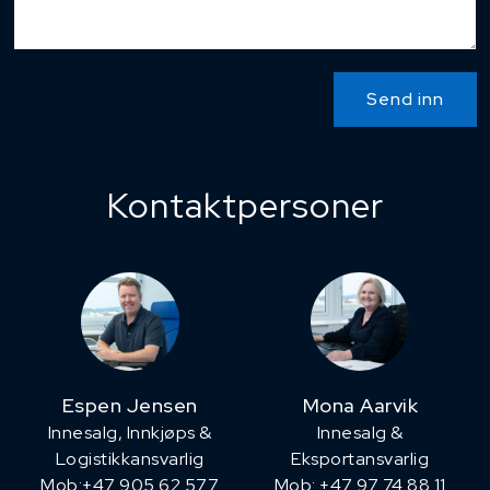
Send inn
Kontaktpersoner
Espen Jensen
Mona Aarvik
Innesalg, ​Innkjøps &
Innesalg &
Logistikkansvarlig
Eksportansvarlig
Mob:+47 905 62 577
Mob: +47 97 74 88 11