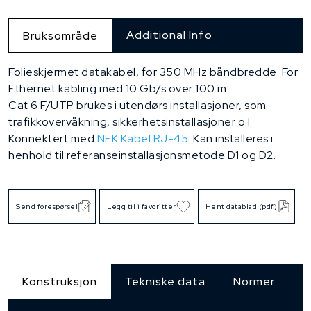
Additional Info
Bruksområde
Folieskjermet datakabel, for 350 MHz båndbredde. For
Ethernet kabling med 10 Gb/s over 100 m.
Cat 6 F/UTP brukes i utendørs installasjoner, som
trafikkovervåkning, sikkerhetsinstallasjoner o.l.
Konnektert med
NEK Kabel RJ-45.
Kan installeres i
henhold til referanseinstallasjonsmetode D1 og D2.
Send forespørsel
Legg til i favoritter
Hent datablad (pdf)
Konstruksjon
Tekniske data
Normer