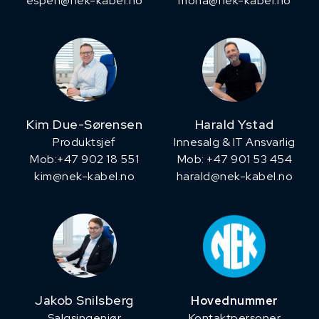
espen@nek-kabel.no
mona@nek-kabel.no
Kim Due-Sørensen
Harald Ystad
Produktsjef
Innesalg & IT Ansvarlig
​Mob:+47 902 18 551
Mob: +47 901 53 454
kim@nek-kabel.no
harald@nek-kabel.no
Jakob Snilsberg
Hovednummer
​Salgsingeniør
Kontaktpersoner