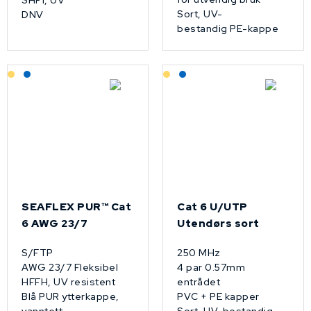
SHF1, UV
Sort, UV-
DNV
bestandig PE-kappe
Lagerført: Grossist
Lagerført: NEK Kabel
Lagerført: Grossist
Lagerført: NEK Kabel
SEAFLEX PUR™­ Cat
Cat 6 U/UTP
6 AWG 23/7
Utendørs sort
S/FTP
250 MHz
AWG 23/7 Fleksibel
4 par 0.57mm
HFFH, UV resistent
entrådet
Blå PUR ytterkappe,
PVC + PE kapper
vanntett
Sort, UV-bestandig