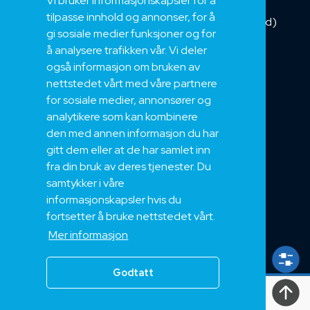
Vi bruker informasjonskapsler for å
Installasjonskabel
tilpasse innhold og annonser, for å
Kombikabel (Hybrid)
gi sosiale medier funksjoner og for
DNV sertifisert
å analysere trafikken vår. Vi deler
Tilbehør
også informasjon om bruken av
NEK
nettstedet vårt med våre partnere
for sosiale medier, annonsører og
Om oss
analytikere som kan kombinere
Bærekraft og Åpenhet
den med annen informasjon du har
Jobb hos oss
gitt dem eller at de har samlet inn
Sertifiseringer
fra din bruk av deres tjenester. Du
samtykker i våre
Support
informasjonskapsler hvis du
Teknisk
fortsetter å bruke nettstedet vårt.
Eksport
Mer informasjon
Salgs og Leveringsbetingelser
Godtatt
Alle
rettigheter
2024, Nek Kabel AS 2024