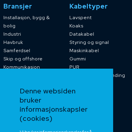
Bransjer
Kabeltyper
Installasjon, bygg &
Lavspent
bolig
Koaks
Industri
Datakabel
Havbruk
Styring og signal
Samferdsel
Maskinkabel
Skip og offshore
Gummi
Kommunikasjon
PUR
Temperaturbestanding
Funksjonssikker
Denne websiden
Heis og kran
bruker
Kabelkjede
informasjonskapsler
Kategorikabel
Buskabel
(cookies)
Fiber