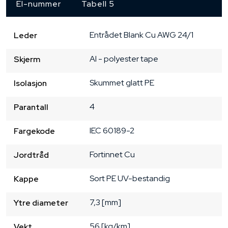
El-nummer
Tabell 5
Entrådet
Blank Cu
AWG 24/1
Leder
Al - polyester tape
Skjerm
Skummet glatt PE
Isolasjon
4
Parantall
IEC 60189-2
Fargekode
Fortinnet Cu
Jordtråd
Sort
PE
UV-bestandig
Kappe
7,3 [mm]
Ytre diameter
56 [kg/km]
Vekt