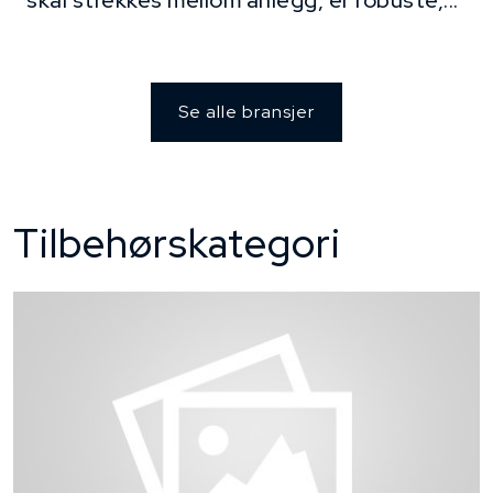
skal strekkes mellom anlegg, er robuste,...
Se alle bransjer
Tilbehørskategori