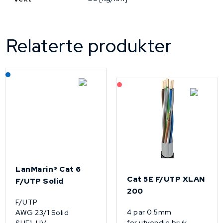
Relaterte produkter
Lagerført: NEK Kabel
På forespørsel
LanMarin® Cat 6
Cat 5E F/UTP XLAN
F/UTP Solid
200
F/UTP
4 par 0.5mm
AWG 23/1 Solid
for utvendig bruk