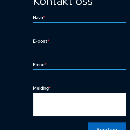
Kontakt oss
Navn
*
E-post
*
Emne
*
Melding
*
Send inn