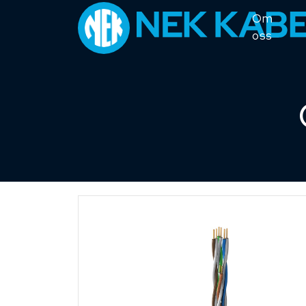
Om
oss