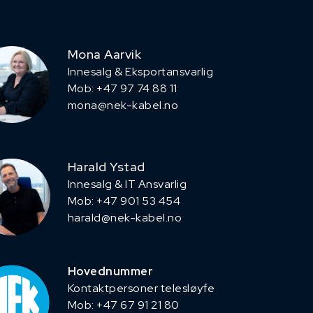
Mona Aarvik
Innesalg & Eksportansvarlig
Mob: +47 97 74 88 11
mona@nek-kabel.no
Harald Ystad
Innesalg & IT Ansvarlig
Mob: +47 901 53 454
harald@nek-kabel.no
Hovednummer
Kontaktpersoner telesløyfe
Mob: +47 67 91 21 80