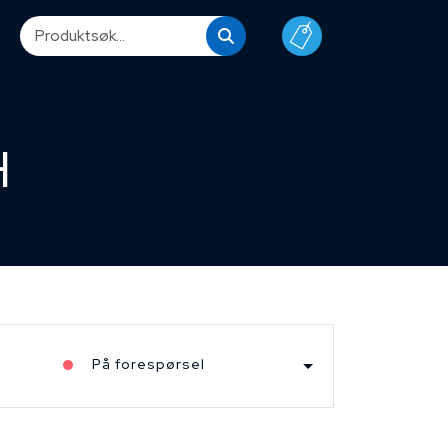
H
På forespørsel