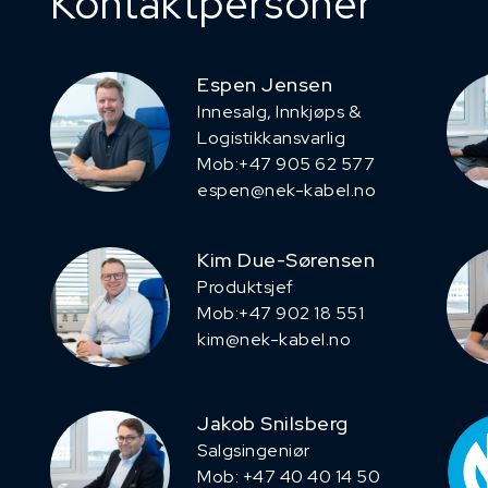
Kontaktpersoner
Espen Jensen
Innesalg, ​Innkjøps &
Logistikkansvarlig
Mob:+47 905 62 577
espen@nek-kabel.no
Kim Due-Sørensen
Produktsjef
​Mob:+47 902 18 551
kim@nek-kabel.no
Jakob Snilsberg
​Salgsingeniør
Mob: +47 40 40 14 50