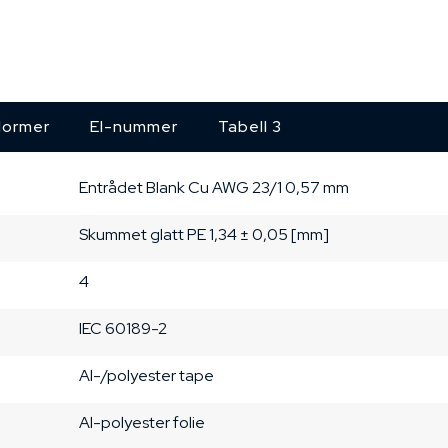
ormer
El-nummer
Tabell 3
Entrådet
Blank Cu
AWG 23/1
0,57 mm
Skummet glatt PE
1,34 ± 0,05 [mm]
4
IEC 60189-2
Al-/polyester tape
Al-polyester folie