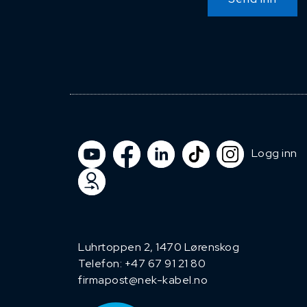
Logg inn
Luhrtoppen 2, 1470 Lørenskog
Telefon:
+47 67 91 21 80
firmapost@nek-kabel.no