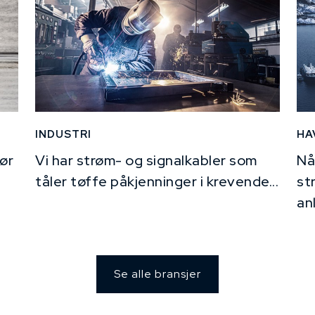
INDUSTRI
HA
ør
Vi har strøm- og signalkabler som
Nå
tåler tøffe påkjenninger i krevende...
st
an
Se alle bransjer