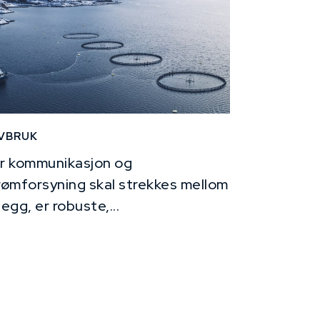
VBRUK
r kommunikasjon og
rømforsyning skal strekkes mellom
legg, er robuste,...