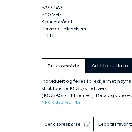
SAFELINE
500 MHz
4 par entrådet
Parvis og felles skjerm
HFFH
Additional Info
Bruksområde
Individuelt og felles folieskjermet høyha
strukturerte 10 Gb/s nettverk
(10GBASE-T Ethernet ). Data og video-
NEK Kabel RJ-45.
Send forespørsel
Legg til i favorit