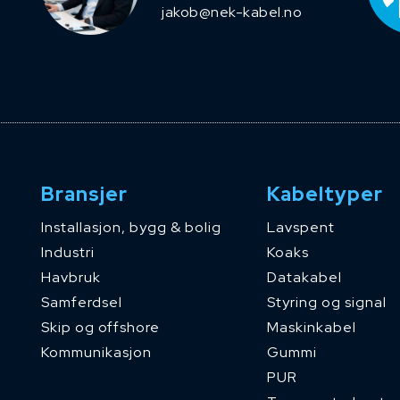
jakob@nek-kabel.no
Bransjer
Kabeltyper
Installasjon, bygg & bolig
Lavspent
Industri
Koaks
Havbruk
Datakabel
Samferdsel
Styring og signal
Skip og offshore
Maskinkabel
Kommunikasjon
Gummi
PUR