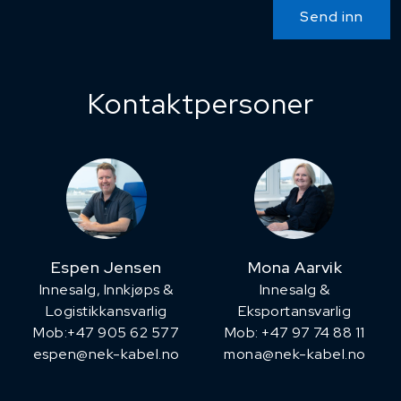
Send inn
Kontaktpersoner
Espen Jensen
Mona Aarvik
Innesalg, ​Innkjøps &
Innesalg &
Logistikkansvarlig
Eksportansvarlig
Mob:+47 905 62 577
Mob: +47 97 74 88 11
espen@nek-kabel.no
mona@nek-kabel.no