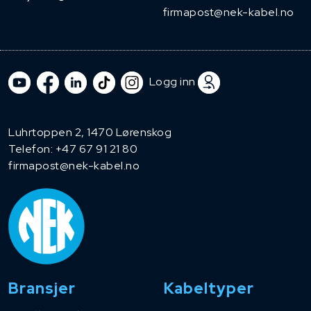
firmapost@nek-kabel.no
Logg inn
Luhrtoppen 2, 1470 Lørenskog
Telefon:
+47 67 91 21 80
firmapost@nek-kabel.no
Bransjer
Kabeltyper