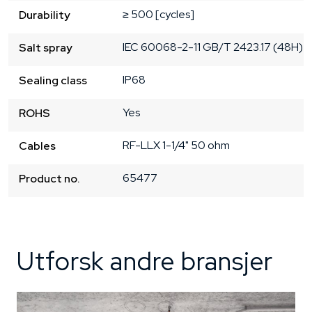
≥ 500 [cycles]
Durability
IEC 60068-2-11 GB/T 2423.17 (48H)
Salt spray
IP68
Sealing class
Yes
ROHS
RF-LLX 1-1/4" 50 ohm
Cables
65477
Product no.
Utforsk andre bransjer