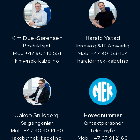
Kim Due-Sørensen
Harald Ystad
Produktsjef
Innesalg & IT Ansvarlig
​Mob:+47 902 18 551
Mob: +47 901 53 454
kim@nek-kabel.no
harald@nek-kabel.no
Jakob Snilsberg
Hovednummer
​Salgsingeniør
Kontaktpersoner
Mob: +47 40 40 14 50
telesløyfe
jakob@nek-kabel.no
Mob: +47 67 91 21 80