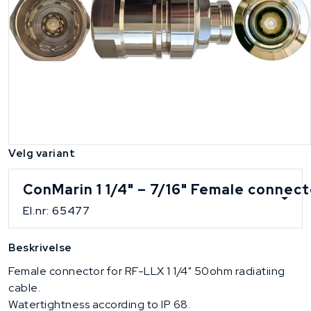
Velg variant
ConMarin 1 1/4" – 7/16" Female connec
El.nr: 65477
Beskrivelse
Female connector for RF-LLX 1 1/4" 50ohm radiatiing
cable.
Watertightness according to IP 68.