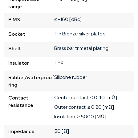
range
≤ -160 [dBc]
PIM3
Tin Bronze
silver plated
Socket
Brass bar
trimetal plating
Shell
TPX
Insulator
Silicone rubber
Rubber/waterproof
ring
Center contact: ≤ 0.40 [mΩ]
Contact
resistance
Outer contact: ≤ 0.20 [mΩ]
Insulation: ≥ 5000 [MΩ]
50 [Ω]
Impedance