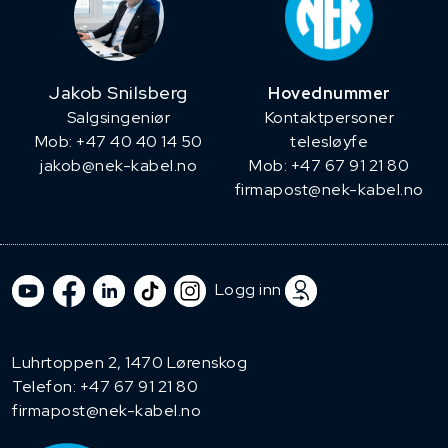
Jakob Snilsberg
Hovednummer
​Salgsingeniør
Kontaktpersoner
Mob: +47 40 40 14 50
telesløyfe
jakob@nek-kabel.no
Mob: +47 67 91 21 80
firmapost@nek-kabel.no
Logg inn
Luhrtoppen 2, 1470 Lørenskog
Telefon:
+47 67 91 21 80
firmapost@nek-kabel.no