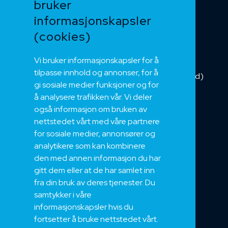
bruker
Kabelkjede
informasjonskapsler
Kategorikabel
Buskabel
(cookies)
Fiber
Vi bruker informasjonskapsler for å
Installasjonskabel
tilpasse innhold og annonser, for å
Kombikabel (Hybrid)
gi sosiale medier funksjoner og for
DNV sertifisert
å analysere trafikken vår. Vi deler
Tilbehør
også informasjon om bruken av
NEK
nettstedet vårt med våre partnere
for sosiale medier, annonsører og
Om oss
analytikere som kan kombinere
Bærekraft og Åpenhet
den med annen informasjon du har
Jobb hos oss
gitt dem eller at de har samlet inn
Sertifiseringer
fra din bruk av deres tjenester. Du
samtykker i våre
Support
informasjonskapsler hvis du
Teknisk
fortsetter å bruke nettstedet vårt.
Eksport