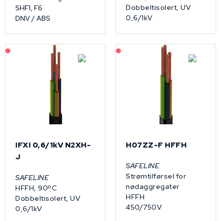
Dobbeltisolert, UV
SHF1, F6
0,6/1kV
DNV / ABS
På forespørsel
På forespørsel
IFXI 0,6/1kV N2XH-
H07ZZ-F HFFH
J
SAFELINE
Strømtilførsel for
SAFELINE
nødaggregater
HFFH, 90ºC
HFFH
Dobbeltisolert, UV
450/750V
0,6/1kV