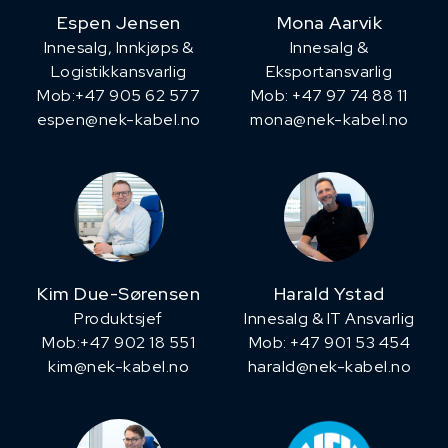
Espen Jensen
Mona Aarvik
Innesalg, ​Innkjøps &
Innesalg &
Logistikkansvarlig
Eksportansvarlig
Mob:+47 905 62 577
Mob: +47 97 74 88 11
espen@nek-kabel.no
mona@nek-kabel.no
Kim Due-Sørensen
Harald Ystad
Produktsjef
Innesalg & IT Ansvarlig
​Mob:+47 902 18 551
Mob: +47 901 53 454
kim@nek-kabel.no
harald@nek-kabel.no