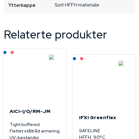
Sort
HFFH materiale
Ytterkappe
Relaterte produkter
Lagerført: NEK Kabel
På forespørsel
Lagerført: NEK Kabel
På forespørsel
AICI-I/O/RM-JM
IFXI Greenflex
Tight buffered
SAFELINE
Flettet ståltråd armering
HFFH, 90ºC
UV-bestandig