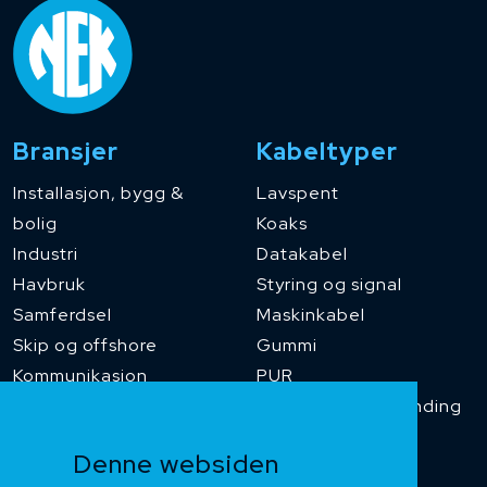
Bransjer
Kabeltyper
Installasjon, bygg &
Lavspent
bolig
Koaks
Industri
Datakabel
Havbruk
Styring og signal
Samferdsel
Maskinkabel
Skip og offshore
Gummi
Kommunikasjon
PUR
Temperaturbestanding
Funksjonssikker
Denne websiden
Heis og kran