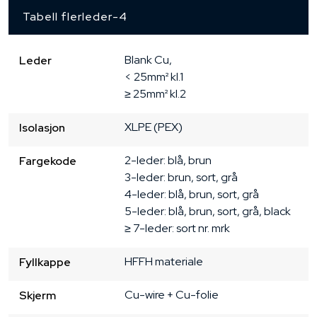
Tabell flerleder-4
Blank Cu, 

Leder
< 25mm² kl.1

≥ 25mm² kl.2
XLPE (PEX)
Isolasjon
2-leder: blå, brun

Fargekode
3-leder: brun, sort, grå

4-leder: blå, brun, sort, grå

5-leder: blå, brun, sort, grå, black

≥ 7-leder: sort nr. mrk
HFFH materiale
Fyllkappe
Cu-wire + Cu-folie
Skjerm