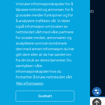
Vi bruker informasjonskapsler for å
Installasjonskabel
tilpasse innhold og annonser, for å
Kombikabel (Hybrid)
gi sosiale medier funksjoner og for
DNV sertifisert
å analysere trafikken vår. Vi deler
Tilbehør
også informasjon om bruken av
NEK
nettstedet vårt med våre partnere
for sosiale medier, annonsører og
Om oss
analytikere som kan kombinere
Bærekraft og Åpenhet
den med annen informasjon du har
Jobb hos oss
gitt dem eller at de har samlet inn
Sertifiseringer
fra din bruk av deres tjenester. Du
samtykker i våre
Support
informasjonskapsler hvis du
Teknisk
fortsetter å bruke nettstedet vårt.
Eksport
Mer informasjon
Salgs og Leveringsbetingelser
Godtatt
Alle
rettigheter
2024, Nek Kabel AS 2024