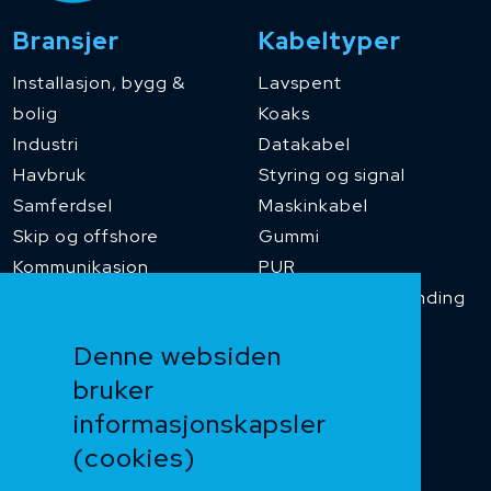
Bransjer
Kabeltyper
Installasjon, bygg &
Lavspent
bolig
Koaks
Industri
Datakabel
Havbruk
Styring og signal
Samferdsel
Maskinkabel
Skip og offshore
Gummi
Kommunikasjon
PUR
Temperaturbestanding
Funksjonssikker
Denne websiden
Heis og kran
bruker
Kabelkjede
informasjonskapsler
Kategorikabel
Buskabel
(cookies)
Fiber