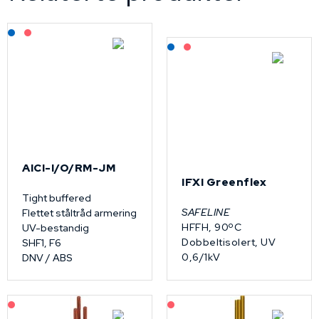
Lagerført: NEK Kabel
På forespørsel
Lagerført: NEK Kabel
På forespørsel
AICI-I/O/RM-JM
IFXI Greenflex
Tight buffered
SAFELINE
Flettet ståltråd armering
HFFH, 90ºC
UV-bestandig
Dobbeltisolert, UV
SHF1, F6
0,6/1kV
DNV / ABS
På forespørsel
På forespørsel