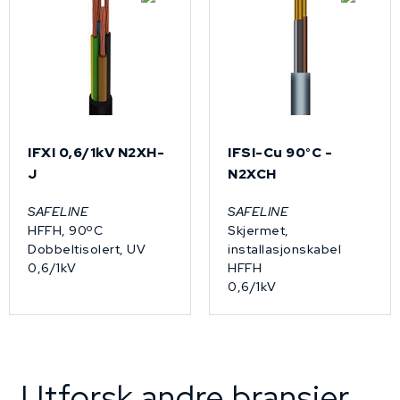
IFXI 0,6/1kV N2XH-
IFSI-Cu 90°C -
J
N2XCH
SAFELINE
SAFELINE
HFFH, 90ºC
Skjermet,
Dobbeltisolert, UV
installasjonskabel
0,6/1kV
HFFH
0,6/1kV
Utforsk andre bransjer