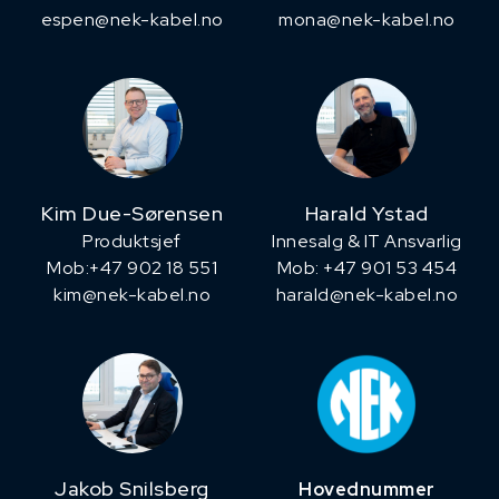
espen@nek-kabel.no
mona@nek-kabel.no
Kim Due-Sørensen
Harald Ystad
Produktsjef
Innesalg & IT Ansvarlig
​Mob:+47 902 18 551
Mob: +47 901 53 454
kim@nek-kabel.no
harald@nek-kabel.no
Jakob Snilsberg
Hovednummer