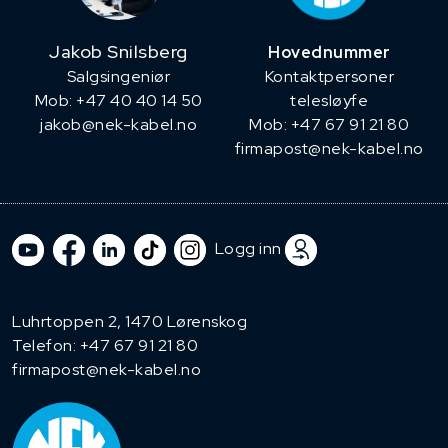
Jakob Snilsberg
Hovednummer
​Salgsingeniør
Kontaktpersoner
Mob: +47 40 40 14 50
telesløyfe
jakob@nek-kabel.no
Mob: +47 67 91 21 80
firmapost@nek-kabel.no
Logg inn
Luhrtoppen 2, 1470 Lørenskog
Telefon:
+47 67 91 21 80
firmapost@nek-kabel.no