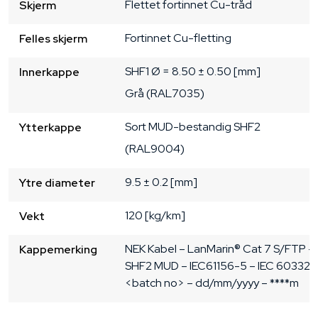
Flettet fortinnet Cu-tråd
Skjerm
Fortinnet Cu-fletting
Felles skjerm
SHF1
Ø = 8.50 ± 0.50 [mm]
Innerkappe
Grå (RAL7035)
Sort
MUD-bestandig SHF2
Ytterkappe
(RAL9004)
9.5 ± 0.2 [mm]
Ytre diameter
120 [kg/km]
Vekt
NEK Kabel – LanMarin® Cat 7 S/FTP -
Kappemerking
SHF2 MUD – IEC61156-5 – IEC 60332-3
<batch no> – dd/mm/yyyy – ****m