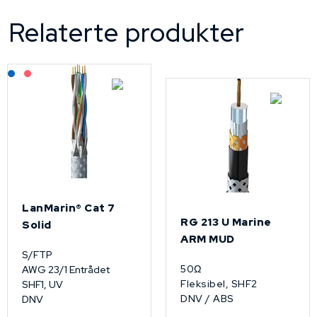
Relaterte produkter
Lagerført: NEK Kabel
På forespørsel
LanMarin® Cat 7
RG 213 U Marine
Solid
ARM MUD
S/FTP
50Ω
AWG 23/1 Entrådet
Fleksibel, SHF2
SHF1, UV
DNV / ABS
DNV