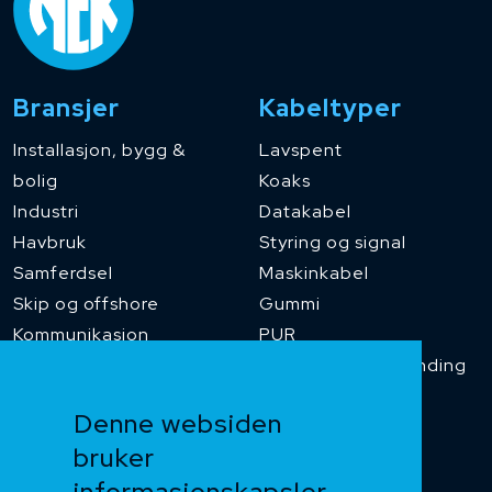
Bransjer
Kabeltyper
Installasjon, bygg &
Lavspent
bolig
Koaks
Industri
Datakabel
Havbruk
Styring og signal
Samferdsel
Maskinkabel
Skip og offshore
Gummi
Kommunikasjon
PUR
Temperaturbestanding
Funksjonssikker
Denne websiden
Heis og kran
bruker
Kabelkjede
informasjonskapsler
Kategorikabel