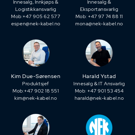
Innesalg, ​Innkjøps &
Innesalg &
Logistikkansvarlig
Eksportansvarlig
Mob:+47 905 62 577
Mob: +47 97 74 88 11
espen@nek-kabel.no
mona@nek-kabel.no
Kim Due-Sørensen
Harald Ystad
Produktsjef
Innesalg & IT Ansvarlig
​Mob:+47 902 18 551
Mob: +47 901 53 454
kim@nek-kabel.no
harald@nek-kabel.no