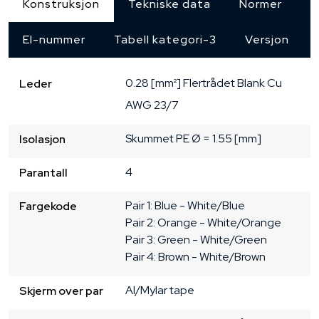
Konstruksjon
Tekniske data
Normer
El-nummer
Tabell kategori-3
Versjon
0.28 [mm²]
Flertrådet
Blank Cu
Leder
AWG 23/7
Skummet PE
Ø = 1.55 [mm]
Isolasjon
4
Parantall
Pair 1: Blue - White/Blue

Fargekode
Pair 2: Orange - White/Orange

Pair 3: Green - White/Green

Pair 4: Brown - White/Brown
Al/Mylar tape
Skjerm over par