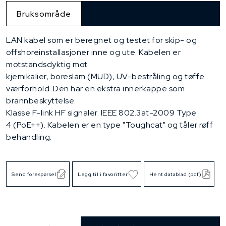
Bruksområde
LAN kabel som er beregnet og testet for skip- og
offshoreinstallasjoner inne og ute. Kabelen er
motstandsdyktig mot
kjemikalier, boreslam (MUD), UV-bestråling og tøffe
værforhold. Den har en ekstra innerkappe som
brannbeskyttelse.
Klasse F-link HF signaler. IEEE 802.3at-2009 Type
4 (PoE++). Kabelen er en type "Toughcat" og tåler røff
behandling.
Send forespørsel
Legg til i favoritter
Hent datablad (pdf)