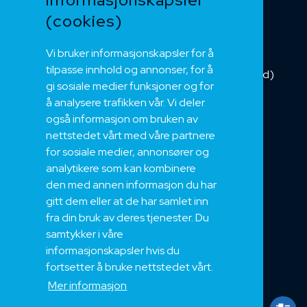
Buskabel
(cookies)
Fiber
Vi bruker informasjonskapsler for å
Installasjonskabel
tilpasse innhold og annonser, for å
Kombikabel (Hybrid)
gi sosiale medier funksjoner og for
DNV sertifisert
å analysere trafikken vår. Vi deler
Tilbehør
også informasjon om bruken av
NEK
nettstedet vårt med våre partnere
for sosiale medier, annonsører og
Om oss
analytikere som kan kombinere
Bærekraft og Åpenhet
den med annen informasjon du har
Jobb hos oss
gitt dem eller at de har samlet inn
Sertifiseringer
fra din bruk av deres tjenester. Du
samtykker i våre
Support
informasjonskapsler hvis du
Teknisk
fortsetter å bruke nettstedet vårt.
Eksport
Mer informasjon
Salgs og Leveringsbetingelser