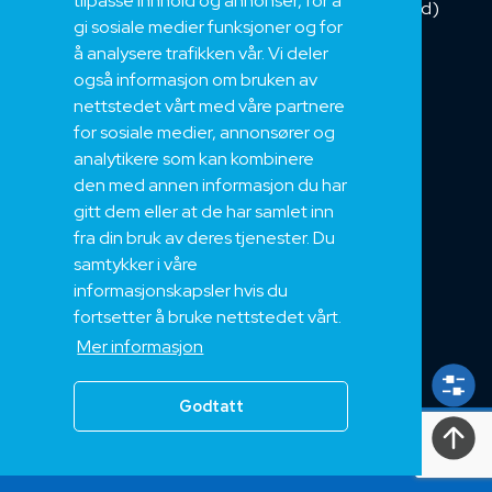
tilpasse innhold og annonser, for å
Kombikabel (Hybrid)
gi sosiale medier funksjoner og for
DNV sertifisert
å analysere trafikken vår. Vi deler
Tilbehør
også informasjon om bruken av
NEK
nettstedet vårt med våre partnere
for sosiale medier, annonsører og
Om oss
analytikere som kan kombinere
Bærekraft og Åpenhet
den med annen informasjon du har
Jobb hos oss
gitt dem eller at de har samlet inn
Sertifiseringer
fra din bruk av deres tjenester. Du
samtykker i våre
Support
informasjonskapsler hvis du
Teknisk
fortsetter å bruke nettstedet vårt.
Eksport
Mer informasjon
Salgs og Leveringsbetingelser
Godtatt
Alle
rettigheter
2024, Nek Kabel AS 2024
Personvern
|
Vilkår og betingelser