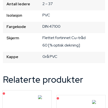
2 – 37
Antall ledere
PVC
Isolasjon
DIN 47.100
Fargekode
Flettet fortinnet Cu-tråd
Skjerm
60 [% optisk dekning]
Grå
PVC
Kappe
Relaterte produkter
På forespørsel
På forespørsel