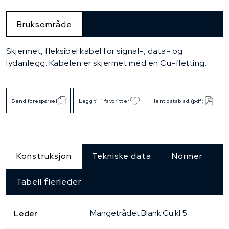
Bruksområde
Skjermet, fleksibel kabel for signal-, data- og
lydanlegg. Kabelen er skjermet med en Cu-fletting.
Send forespørsel
Legg til i favoritter
Hent datablad (pdf)
Konstruksjon
Tekniske data
Normer
Tabell flerleder
Mangetrådet
Blank Cu
kl.5
Leder