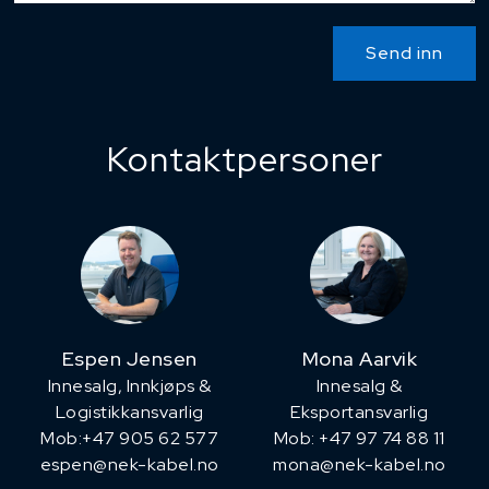
Send inn
Kontaktpersoner
Espen Jensen
Mona Aarvik
Innesalg, ​Innkjøps &
Innesalg &
Logistikkansvarlig
Eksportansvarlig
Mob:+47 905 62 577
Mob: +47 97 74 88 11
espen@nek-kabel.no
mona@nek-kabel.no