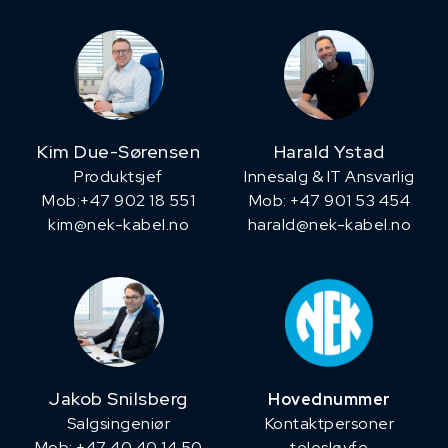
Kim Due-Sørensen
Harald Ystad
Produktsjef
Innesalg & IT Ansvarlig
​Mob:+47 902 18 551
Mob: +47 901 53 454
kim@nek-kabel.no
harald@nek-kabel.no
Jakob Snilsberg
Hovednummer
​Salgsingeniør
Kontaktpersoner
Mob: +47 40 40 14 50
telesløyfe