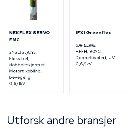
NEKFLEX SERVO
IFXI Greenflex
EMC
SAFELINE
HFFH, 90ºC
2YSL(St)CYv,
Dobbeltisolert, UV
Fleksibel,
0,6/1kV
dobbeltskjermet
Motortilkobling,
bevegelig
0,6/1kV
Utforsk andre bransjer