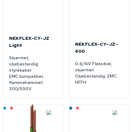
NEKFLEX-CY-JZ
NEKFLEX-CY-JZ-
Light
600
Skjermet,
0,6/1kV Fleksibel,
oljebestandig
skjermet
styrekabel
Oljebestandig, EMC
EMC kompatibel,
HFFH
flammehemmet
300/500V
Bestilling: 2-3 uker
På forespørsel
Lagerført: NEK Kabel
På forespørsel