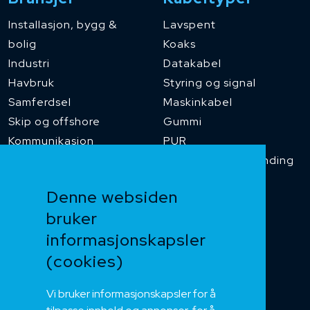
Installasjon, bygg &
Lavspent
bolig
Koaks
Industri
Datakabel
Havbruk
Styring og signal
Samferdsel
Maskinkabel
Skip og offshore
Gummi
Kommunikasjon
PUR
Temperaturbestanding
Funksjonssikker
Denne websiden
Heis og kran
bruker
Kabelkjede
informasjonskapsler
Kategorikabel
Buskabel
(cookies)
Fiber
Vi bruker informasjonskapsler for å
Installasjonskabel