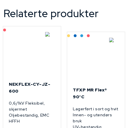
Relaterte produkter
På forespørsel
Lagerført: Grossist
Lagerført: NEK Kabel
Bestilling: 2-3 uker
På forespørsel
NEKFLEX-CY-JZ-
TFXP MR Flex®
600
90°C
0,6/1kV Fleksibel,
Lagerført i sort og hvit
skjermet
Innen- og utendørs
Oljebestandig, EMC
bruk
HFFH
UV-bestandig