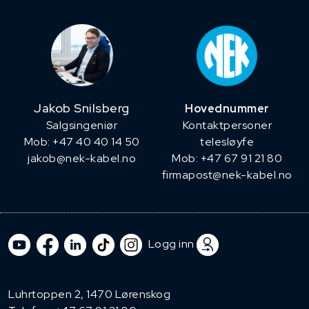
Jakob Snilsberg
Hovednummer
​Salgsingeniør
Kontaktpersoner
Mob: +47 40 40 14 50
telesløyfe
jakob@nek-kabel.no
Mob: +47 67 91 21 80
firmapost@nek-kabel.no
Logg inn
Luhrtoppen 2, 1470 Lørenskog