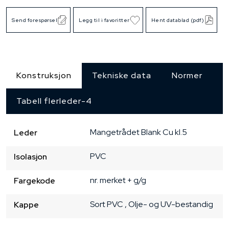
Send forespørsel
Legg til i favoritter
Hent datablad (pdf)
Konstruksjon
Tekniske data
Normer
Tabell flerleder-4
Mangetrådet
Blank Cu
kl.5
Leder
PVC
Isolasjon
nr. merket + g/g
Fargekode
Sort
PVC
, Olje- og UV-bestandig
Kappe