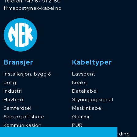
Telefon:
+47 67 91 21 80
firmapost@nek-kabel.no
Bransjer
Kabeltyper
Installasjon, bygg &
Lavspent
bolig
Koaks
Industri
Datakabel
Havbruk
Styring og signal
Samferdsel
Maskinkabel
Skip og offshore
Gummi
Kommunikasjon
PUR
Temperaturbestanding