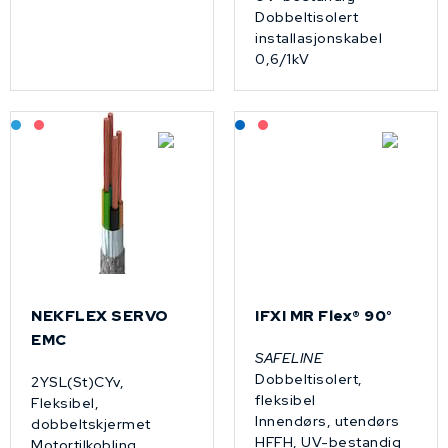
Dobbeltisolert
installasjonskabel
0,6/1kV
Bestilling: 2-3 uker
På forespørsel
Lagerført: NEK Kabel
På forespørsel
NEKFLEX SERVO
IFXI MR Flex® 90°
EMC
SAFELINE
Dobbeltisolert,
2YSL(St)CYv,
fleksibel
Fleksibel,
Innendørs, utendørs
dobbeltskjermet
HFFH, UV-bestandig
Motortilkobling,