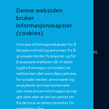
Funksjonssikker
Denne websiden
Heis og kran
bruker
Kabelkjede
informasjonskapsler
Kategorikabel
Buskabel
(cookies)
Fiber
Vi bruker informasjonskapsler for å
Installasjonskabel
tilpasse innhold og annonser, for å
Kombikabel (Hybrid)
gi sosiale medier funksjoner og for
DNV sertifisert
å analysere trafikken vår. Vi deler
Tilbehør
også informasjon om bruken av
NEK
nettstedet vårt med våre partnere
for sosiale medier, annonsører og
Om oss
analytikere som kan kombinere
Bærekraft og Åpenhet
den med annen informasjon du har
Jobb hos oss
gitt dem eller at de har samlet inn
Sertifiseringer
fra din bruk av deres tjenester. Du
samtykker i våre