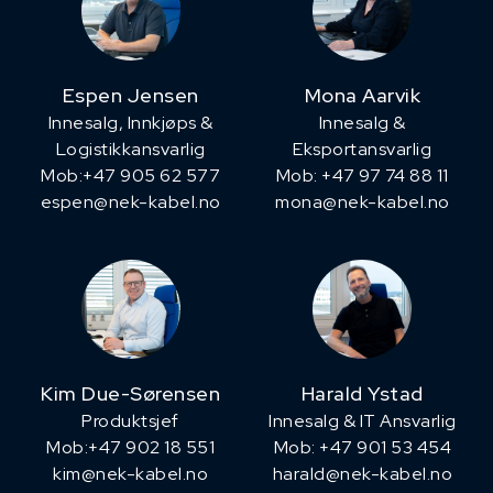
Espen Jensen
Mona Aarvik
Innesalg, ​Innkjøps &
Innesalg &
Logistikkansvarlig
Eksportansvarlig
Mob:+47 905 62 577
Mob: +47 97 74 88 11
espen@nek-kabel.no
mona@nek-kabel.no
Kim Due-Sørensen
Harald Ystad
Produktsjef
Innesalg & IT Ansvarlig
​Mob:+47 902 18 551
Mob: +47 901 53 454
kim@nek-kabel.no
harald@nek-kabel.no