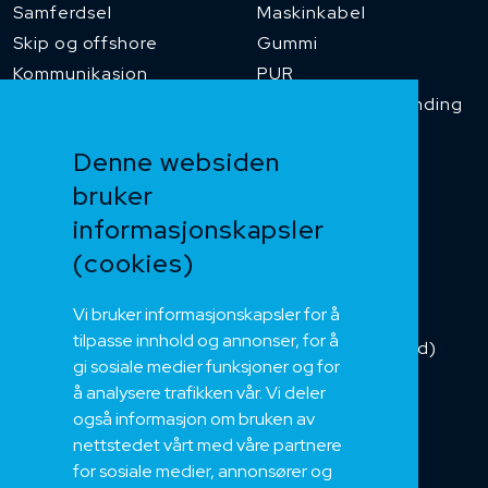
Samferdsel
Maskinkabel
Skip og offshore
Gummi
Kommunikasjon
PUR
Temperaturbestanding
Funksjonssikker
Denne websiden
Heis og kran
bruker
Kabelkjede
informasjonskapsler
Kategorikabel
Buskabel
(cookies)
Fiber
Vi bruker informasjonskapsler for å
Installasjonskabel
tilpasse innhold og annonser, for å
Kombikabel (Hybrid)
gi sosiale medier funksjoner og for
DNV sertifisert
å analysere trafikken vår. Vi deler
Tilbehør
også informasjon om bruken av
NEK
nettstedet vårt med våre partnere
for sosiale medier, annonsører og
Om oss