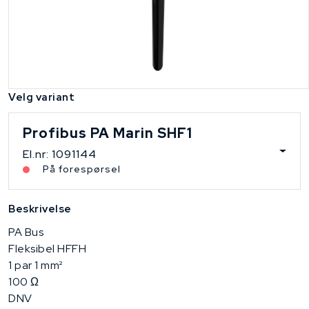
Velg variant
Profibus PA Marin SHF1
El.nr: 1091144
På forespørsel
Beskrivelse
PA Bus
Fleksibel HFFH
1 par 1 mm²
100 Ω
DNV