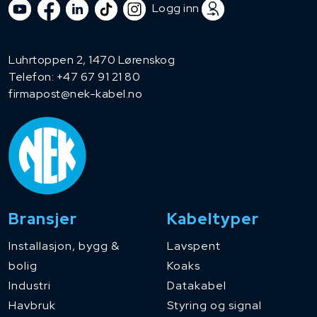
Logg inn
Luhrtoppen 2, 1470 Lørenskog
Telefon:
+47 67 91 21 80
firmapost@nek-kabel.no
Bransjer
Kabeltyper
Installasjon, bygg &
Lavspent
bolig
Koaks
Industri
Datakabel
Havbruk
Styring og signal