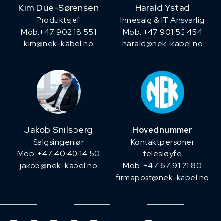
Kim Due-Sørensen
Harald Ystad
Produktsjef
Innesalg & IT Ansvarlig
​Mob:+47 902 18 551
Mob: +47 901 53 454
kim@nek-kabel.no
harald@nek-kabel.no
Jakob Snilsberg
Hovednummer
​Salgsingeniør
Kontaktpersoner
Mob: +47 40 40 14 50
telesløyfe
jakob@nek-kabel.no
Mob: +47 67 91 21 80
firmapost@nek-kabel.no