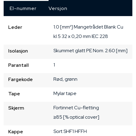
El-nummer
Versjon
1.0 [mm²]
Mangetrådet
Blank Cu
Leder
kl.5
32 x 0,20 mm
IEC 228
Skummet glatt PE
Nom. 2.60 [mm]
Isolasjon
1
Parantall
Rød, grønn
Fargekode
Mylar tape
Tape
Fortinnet Cu-fletting
Skjerm
≥85 [% optical cover]
Sort
SHF1
HFFH
Kappe