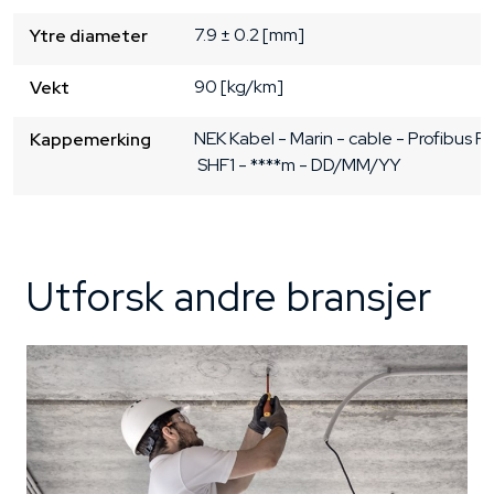
7.9 ± 0.2 [mm]
Ytre diameter
90 [kg/km]
Vekt
NEK Kabel - Marin - cable - Profibus PA
Kappemerking
 SHF1 - ****m - DD/MM/YY
Utforsk andre bransjer