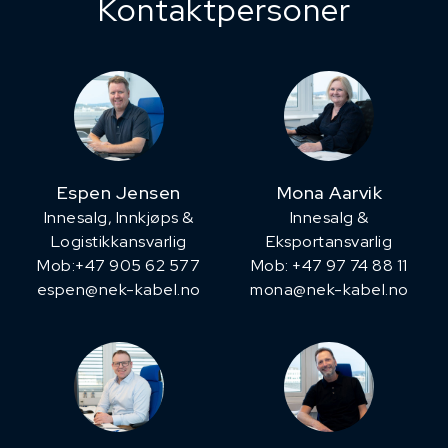
Kontaktpersoner
Espen Jensen
Mona Aarvik
Innesalg, ​Innkjøps &
Innesalg &
Logistikkansvarlig
Eksportansvarlig
Mob:+47 905 62 577
Mob: +47 97 74 88 11
espen@nek-kabel.no
mona@nek-kabel.no