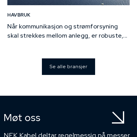
HAVBRUK
Når kommunikasjon og strømforsyning
skal strekkes mellom anlegg, er robuste,...
Se alle bransjer
Møt oss
NEK Kabel deltar regelmessig på messer