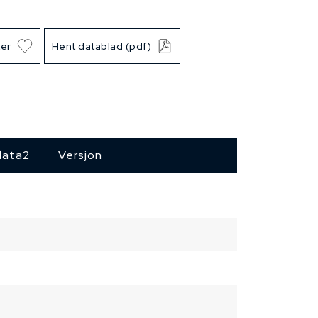
ter
Hent datablad (pdf)
data2
Versjon