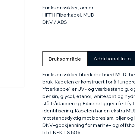
Funksjonssikker, armert
HFFH Fiberkabel, MUD
DNV / ABS
Additional Info
Bruksområde
Funksjonssikker fiberkabel med MUD-be
bruk. Kabelen er konstruert for å funger
Ytterkappe1 er UV- og værbestandig, og 
bensin, glycol, etanol, whitesprit og hydr
ståltrådarmering. Fibrene ligger i fettfyl
identifisering. Kabelen har en ekstra M
motstandsdyktig mot boreslam, oljer og 
DNV-godkjenning for marine- og offshor
h.h.t NEK TS 606.