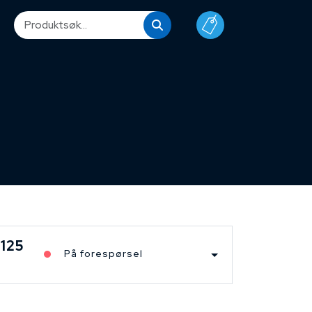
125
På forespørsel