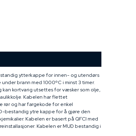
standig ytterkappe for innen- og utendørs
e under brann med 1000ºC i minst 3 timer.
kan kortvarig utsettes for væsker som olje,
aulikkolje. Kabelen har flettet
te rør og har fargekode for enkel
UD-bestandig ytre kappe for å gjøre den
kjemikalier. Kabelen er basert på QFCI med
einstallasjoner. Kabelen er MUD bestandig i