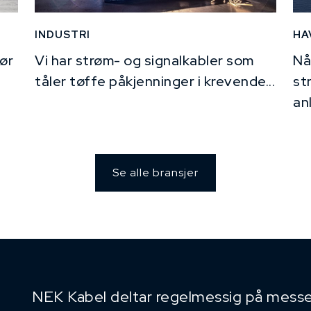
INDUSTRI
HA
ør
Vi har strøm- og signalkabler som
Nå
tåler tøffe påkjenninger i krevende...
st
an
Se alle bransjer
NEK Kabel deltar regelmessig på messe