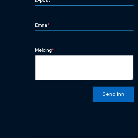
E-post
*
Emne
*
Melding
*
Send inn