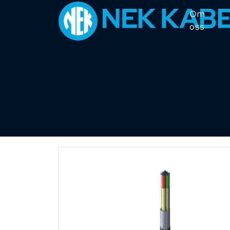
Om
oss