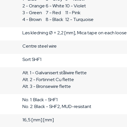
2 - Orange

6 - White

10 - Violet

3 - Green

7 - Red

11 - Pink

4 - Brown
8 - Black
12 - Turquoise
Løs kledning
Ø = 2,2 [mm], Mica tape on each loos
Centre steel wire
Sort
SHF1
Alt. 1 - Galvanisert stålwire flette

Alt. 2 - Fortinnet Cu flette

Alt. 3 - Bronsewire flette
No. 1: Black - SHF1

No. 2: Black - SHF2, MUD-resistant
16,5 [mm] [mm]