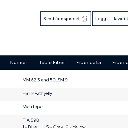
Send forespørsel
Legg til i favorit
Normer
Table Fiber
Fiber data
Fiber 
MM 62.5 and 50, SM 9
PBTP
with jelly
Mica tape
TIA 598

1 - Blue

5 - Grey

9 - Yellow
