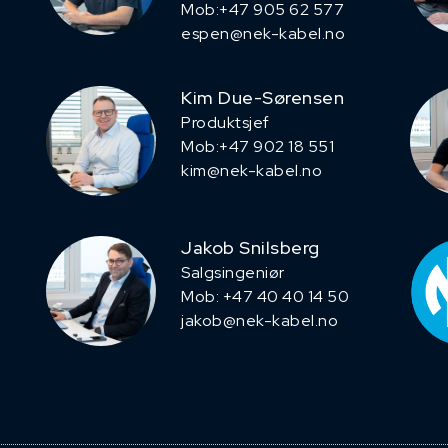
Mob:+47 905 62 577
espen@nek-kabel.no
Kim Due-Sørensen
Produktsjef
​Mob:+47 902 18 551
kim@nek-kabel.no
Jakob Snilsberg
​Salgsingeniør
Mob: +47 40 40 14 50
jakob@nek-kabel.no