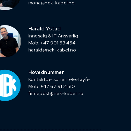
mona@nek-kabel.no
Harald Ystad
Innesalg & IT Ansvarlig
Mob: +47 901 53 454
harald@nek-kabel.no
Hovednummer
Kontaktpersoner telesløyfe
Mob: +47 67 91 21 80
firmapost@nek-kabel.no