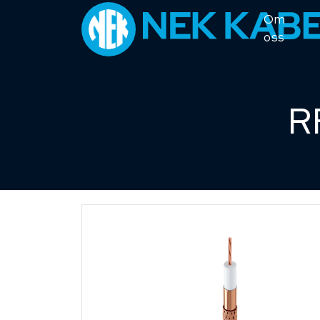
Om
oss
R