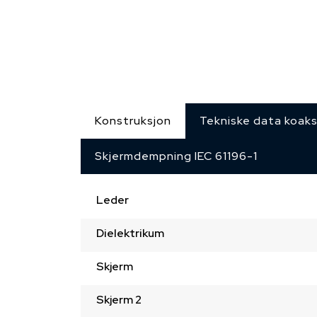
Konstruksjon
Tekniske data koak
Skjermdempning IEC 61196-1
Leder
Dielektrikum
Skjerm
Skjerm 2