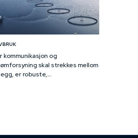
VBRUK
r kommunikasjon og
rømforsyning skal strekkes mellom
legg, er robuste,...