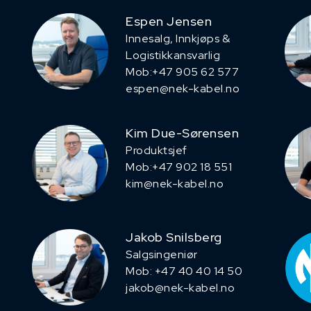
Espen Jensen
Innesalg, ​Innkjøps &
Logistikkansvarlig
Mob:+47 905 62 577
espen@nek-kabel.no
Kim Due-Sørensen
Produktsjef
​Mob:+47 902 18 551
kim@nek-kabel.no
Jakob Snilsberg
​Salgsingeniør
Mob: +47 40 40 14 50
jakob@nek-kabel.no