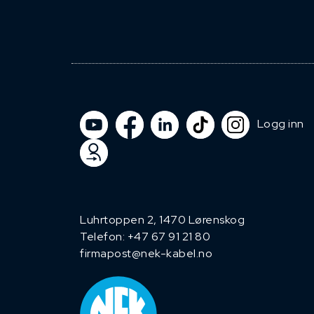
Logg inn
Luhrtoppen 2, 1470 Lørenskog
Telefon:
+47 67 91 21 80
firmapost@nek-kabel.no