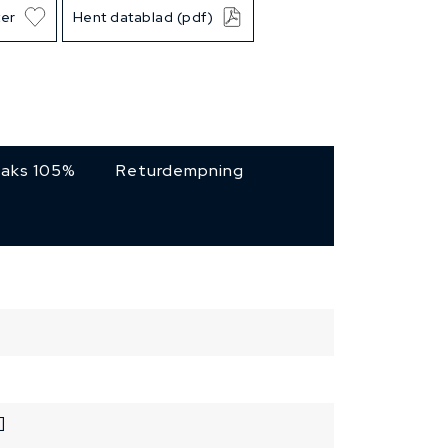
ter
Hent datablad (pdf)
maks 105%
Returdempning
]