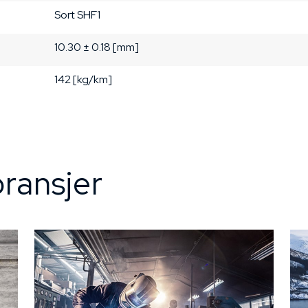
Sort
SHF1
10.30 ± 0.18 [mm]
142 [kg/km]
ransjer