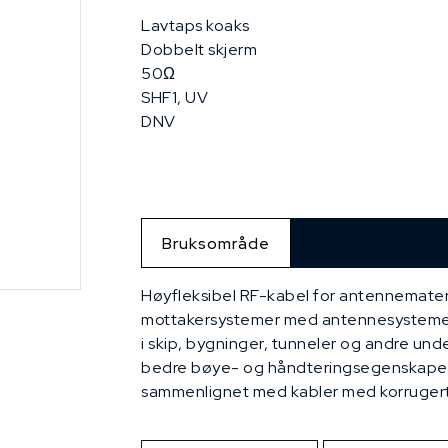
Lavtaps koaks
Dobbelt skjerm
50Ω
SHF1, UV
DNV
Bruksområde
Høyfleksibel RF-kabel for antennemater 
mottakersystemer med antennesystem
i skip, bygninger, tunneler og andre unde
bedre bøye- og håndteringsegenskaper
sammenlignet med kabler med korrugerte