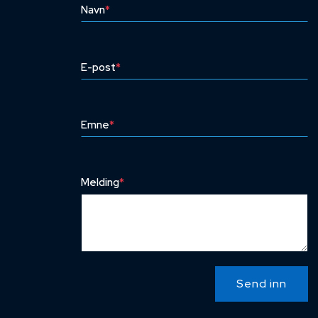
Navn
*
E-post
*
Emne
*
Melding
*
Send inn