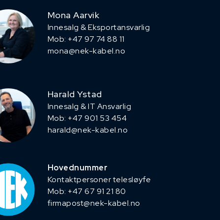
Mona Aarvik
Innesalg & Eksportansvarlig
Mob: +47 97 74 88 11
mona@nek-kabel.no
Harald Ystad
Innesalg & IT Ansvarlig
Mob: +47 901 53 454
harald@nek-kabel.no
Hovednummer
Kontaktpersoner telesløyfe
Mob: +47 67 91 21 80
firmapost@nek-kabel.no