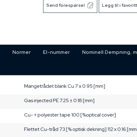
Send forespørsel
Legg til i favorit
s
Normer
El-nummer
Nominell Dempning, 
Mangetrådet
blank Cu
7 x 0.95 [mm]
Gas injected PE
7.25 ± 0.18 [mm]
Cu- + polyester tape
100 [%optical cover]
Flettet Cu-tråd
73 [% optisk dekning]
112 x 0.16 [mm