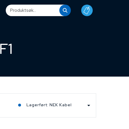
F1
Lagerført: NEK Kabel