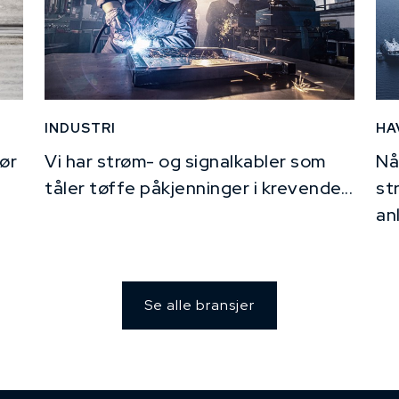
INDUSTRI
HA
ør
Vi har strøm- og signalkabler som
Nå
tåler tøffe påkjenninger i krevende...
st
an
Se alle bransjer