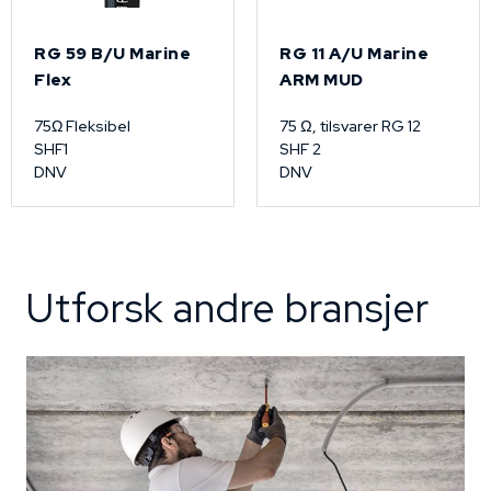
RG 59 B/U Marine
RG 11 A/U Marine
Flex
ARM MUD
75Ω Fleksibel
75 Ω, tilsvarer RG 12
SHF1
SHF 2
DNV
DNV
Utforsk andre bransjer