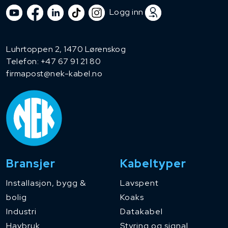
Logg inn
Luhrtoppen 2, 1470 Lørenskog
Telefon:
+47 67 91 21 80
firmapost@nek-kabel.no
Bransjer
Kabeltyper
Installasjon, bygg &
Lavspent
bolig
Koaks
Industri
Datakabel
Havbruk
Styring og signal