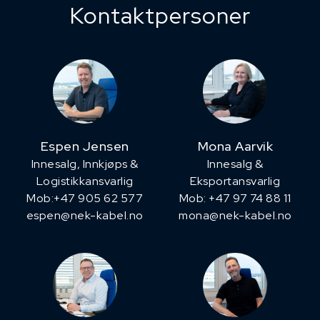
Kontaktpersoner
Espen Jensen
Mona Aarvik
Innesalg, ​Innkjøps &
Innesalg &
Logistikkansvarlig
Eksportansvarlig
Mob:+47 905 62 577
Mob: +47 97 74 88 11
espen@nek-kabel.no
mona@nek-kabel.no