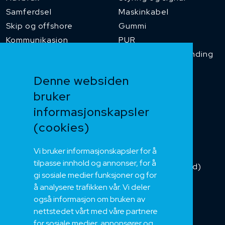
Samferdsel
Maskinkabel
Skip og offshore
Gummi
Kommunikasjon
PUR
Temperaturbestanding
Funksjonssikker
Denne websiden
Heis og kran
bruker
Kabelkjede
informasjonskapsler
Kategorikabel
Buskabel
(cookies)
Fiber
Vi bruker informasjonskapsler for å
Installasjonskabel
tilpasse innhold og annonser, for å
Kombikabel (Hybrid)
gi sosiale medier funksjoner og for
DNV sertifisert
å analysere trafikken vår. Vi deler
Tilbehør
også informasjon om bruken av
NEK
nettstedet vårt med våre partnere
for sosiale medier, annonsører og