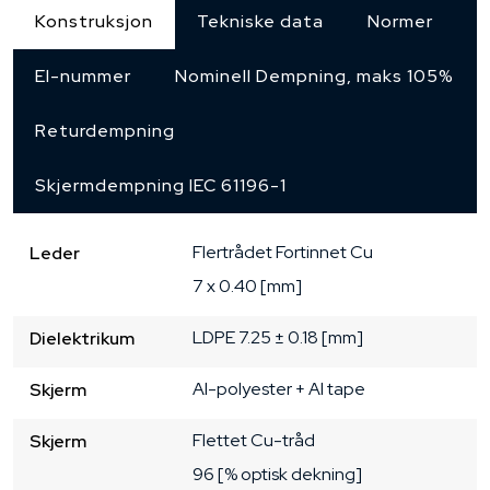
Konstruksjon
Tekniske data
Normer
El-nummer
Nominell Dempning, maks 105%
Returdempning
Skjermdempning IEC 61196-1
Flertrådet
Fortinnet Cu
Leder
7 x 0.40 [mm]
LDPE
7.25 ± 0.18 [mm]
Dielektrikum
Al-polyester + Al tape
Skjerm
Flettet Cu-tråd
Skjerm
96 [% optisk dekning]