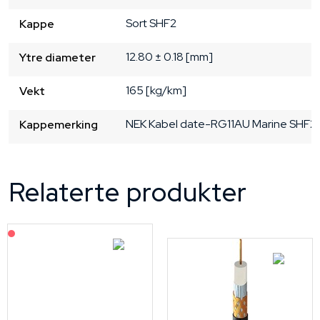
Sort
SHF2
Kappe
12.80 ± 0.18 [mm]
Ytre diameter
165 [kg/km]
Vekt
NEK Kabel date-RG11AU Marine SHF2
Kappemerking
Relaterte produkter
På forespørsel