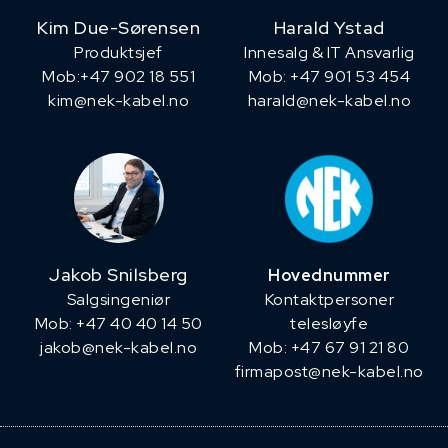
Kim Due-Sørensen
Harald Ystad
Produktsjef
Innesalg & IT Ansvarlig
​Mob:+47 902 18 551
Mob: +47 901 53 454
kim@nek-kabel.no
harald@nek-kabel.no
Jakob Snilsberg
Hovednummer
​Salgsingeniør
Kontaktpersoner
Mob: +47 40 40 14 50
telesløyfe
jakob@nek-kabel.no
Mob: +47 67 91 21 80
firmapost@nek-kabel.no