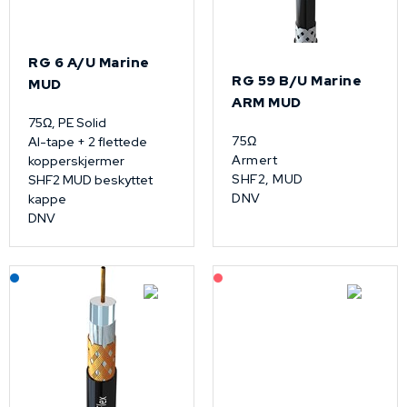
RG 6 A/U Marine
RG 59 B/U Marine
MUD
ARM MUD
75Ω, PE Solid
75Ω
Al-tape + 2 flettede
Armert
kopperskjermer
SHF2, MUD
SHF2 MUD beskyttet
DNV
kappe
DNV
Lagerført: NEK Kabel
På forespørsel