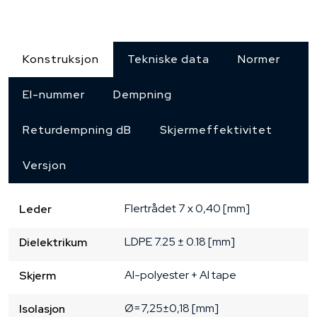
Konstruksjon
Tekniske data
Normer
El-nummer
Dempning
Returdempning dB
Skjermeffektivitet
Versjon
Flertrådet
7 x 0,40 [mm]
Leder
LDPE
7.25 ± 0.18 [mm]
Dielektrikum
Al-polyester + Al tape
Skjerm
Ø=7,25±0,18 [mm]
Isolasjon