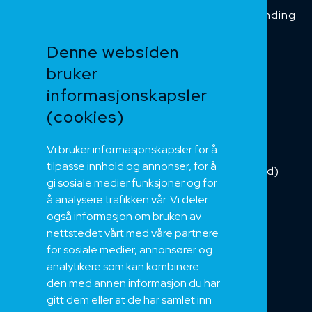
Temperaturbestanding
Funksjonssikker
Denne websiden
Heis og kran
bruker
Kabelkjede
informasjonskapsler
Kategorikabel
Buskabel
(cookies)
Fiber
Vi bruker informasjonskapsler for å
Installasjonskabel
tilpasse innhold og annonser, for å
Kombikabel (Hybrid)
gi sosiale medier funksjoner og for
DNV sertifisert
å analysere trafikken vår. Vi deler
Tilbehør
også informasjon om bruken av
NEK
nettstedet vårt med våre partnere
for sosiale medier, annonsører og
Om oss
analytikere som kan kombinere
Bærekraft og Åpenhet
den med annen informasjon du har
Jobb hos oss
gitt dem eller at de har samlet inn