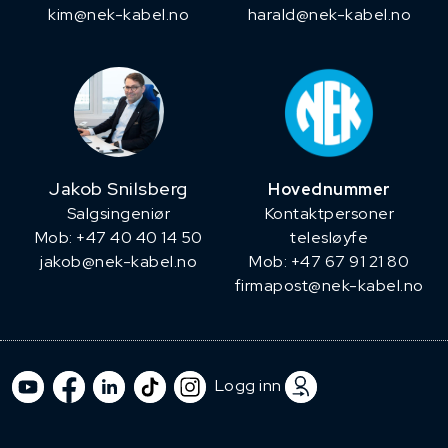
kim@nek-kabel.no
harald@nek-kabel.no
Jakob Snilsberg
Hovednummer
​Salgsingeniør
Kontaktpersoner
Mob: +47 40 40 14 50
telesløyfe
jakob@nek-kabel.no
Mob: +47 67 91 21 80
firmapost@nek-kabel.no
Logg inn