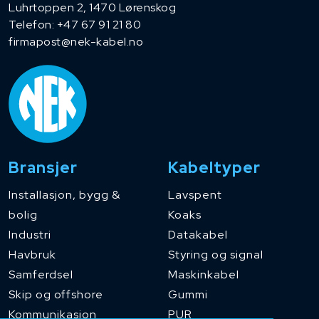
Luhrtoppen 2, 1470 Lørenskog
Telefon:
+47 67 91 21 80
firmapost@nek-kabel.no
Bransjer
Kabeltyper
Installasjon, bygg &
Lavspent
bolig
Koaks
Industri
Datakabel
Havbruk
Styring og signal
Samferdsel
Maskinkabel
Skip og offshore
Gummi
Kommunikasjon
PUR