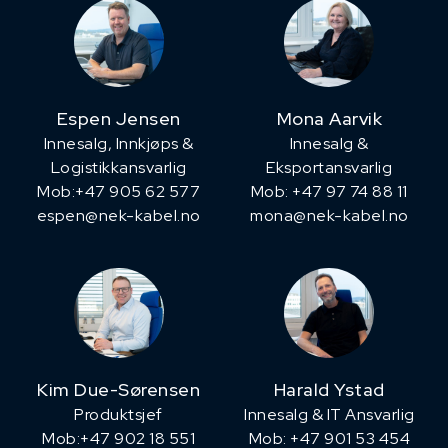
Espen Jensen
Mona Aarvik
Innesalg, ​Innkjøps &
Innesalg &
Logistikkansvarlig
Eksportansvarlig
Mob:+47 905 62 577
Mob: +47 97 74 88 11
espen@nek-kabel.no
mona@nek-kabel.no
Kim Due-Sørensen
Harald Ystad
Produktsjef
Innesalg & IT Ansvarlig
​Mob:+47 902 18 551
Mob: +47 901 53 454