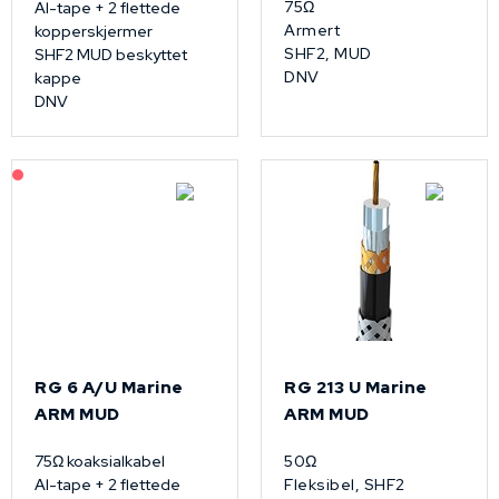
75Ω
Al-tape + 2 flettede
Armert
kopperskjermer
SHF2, MUD
SHF2 MUD beskyttet
DNV
kappe
DNV
På forespørsel
RG 6 A/U Marine
RG 213 U Marine
ARM MUD
ARM MUD
75Ω koaksialkabel
50Ω
Al-tape + 2 flettede
Fleksibel, SHF2