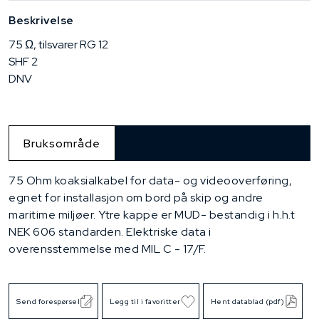
Beskrivelse
75 Ω, tilsvarer RG 12
SHF 2
DNV
Bruksområde
75 Ohm koaksialkabel for data- og videooverføring,
egnet for installasjon om bord på skip og andre
maritime miljøer. Ytre kappe er MUD- bestandig i h.h.t
NEK 606 standarden. Elektriske data i
overensstemmelse med MIL C - 17/F.
Send forespørsel
Legg til i favoritter
Hent datablad (pdf)