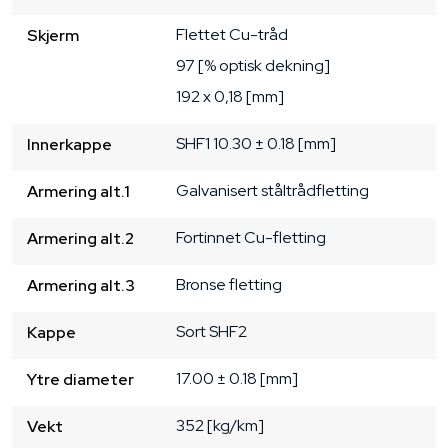
Flettet Cu-tråd
Skjerm
97 [% optisk dekning]
192 x 0,18 [mm]
SHF1
10.30 ± 0.18 [mm]
Innerkappe
Galvanisert ståltrådfletting
Armering alt.1
Fortinnet Cu-fletting
Armering alt.2
Bronse fletting
Armering alt.3
Sort
SHF2
Kappe
17.00 ± 0.18 [mm]
Ytre diameter
352 [kg/km]
Vekt