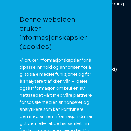
Temperaturbestanding
Funksjonssikker
Denne websiden
Heis og kran
bruker
Kabelkjede
informasjonskapsler
Kategorikabel
Buskabel
(cookies)
Fiber
Vi bruker informasjonskapsler for å
Installasjonskabel
tilpasse innhold og annonser, for å
Kombikabel (Hybrid)
gi sosiale medier funksjoner og for
DNV sertifisert
å analysere trafikken vår. Vi deler
Tilbehør
også informasjon om bruken av
NEK
nettstedet vårt med våre partnere
for sosiale medier, annonsører og
Om oss
analytikere som kan kombinere
Bærekraft og Åpenhet
den med annen informasjon du har
Jobb hos oss
gitt dem eller at de har samlet inn
Sertifiseringer
fra din bruk av deres tjenester. Du