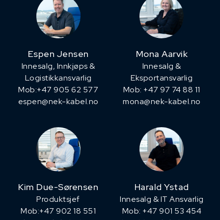
Espen Jensen
Mona Aarvik
Innesalg, ​Innkjøps &
Innesalg &
Logistikkansvarlig
Eksportansvarlig
Mob:+47 905 62 577
Mob: +47 97 74 88 11
espen@nek-kabel.no
mona@nek-kabel.no
Kim Due-Sørensen
Harald Ystad
Produktsjef
Innesalg & IT Ansvarlig
​Mob:+47 902 18 551
Mob: +47 901 53 454