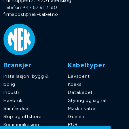
Luhrtoppen 2, 1470 Lørenskog
Telefon:
+47 67 91 21 80
firmapost@nek-kabel.no
Bransjer
Kabeltyper
Installasjon, bygg &
Lavspent
bolig
Koaks
Industri
Datakabel
Havbruk
Styring og signal
Samferdsel
Maskinkabel
Skip og offshore
Gummi
Kommunikasjon
PUR