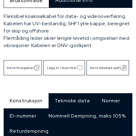
Additional Info
Bruksområde
Fleksibel koaksialkabel for data- og videooverføring.
Kabelen har UV-bestandig, SHF1 ytre kappe, beregnet
for skip og offshore.
Flertråding leder sikrer lengre levetid i omgivelser med
vibrasjoner. Kabelen er DNV-godkjent.
Send forespørsel
Legg til i favoritter
Hent datablad (pdf)
Konstruksjon
Tekniske data
Normer
El-nummer
Nominell Dempning, maks 105%
Returdempning