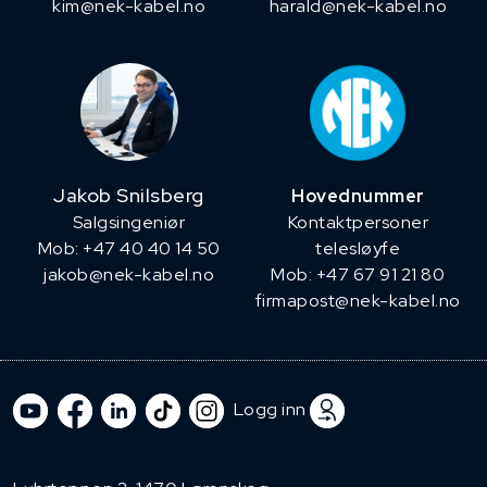
kim@nek-kabel.no
harald@nek-kabel.no
Jakob Snilsberg
Hovednummer
​Salgsingeniør
Kontaktpersoner
Mob: +47 40 40 14 50
telesløyfe
jakob@nek-kabel.no
Mob: +47 67 91 21 80
firmapost@nek-kabel.no
Logg inn