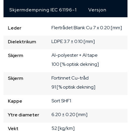
Skjermdempning IEC 61196-1
Versjon
Flertrådet
Blank Cu
7 x 0.20 [mm]
Leder
LDPE
3.7 ± 0.10 [mm]
Dielektrikum
Al-polyester + Al tape
Skjerm
100 [% optisk dekning]
Fortinnet Cu-tråd
Skjerm
91 [% optisk dekning]
Sort
SHF1
Kappe
6.20 ± 0.20 [mm]
Ytre diameter
52 [kg/km]
Vekt