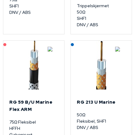
Trippelskjermet
SHF1
50Ω
DNV / ABS
SHF1
DNV / ABS
På forespørsel
Lagerført: NEK Kabel
RG 59 B/U Marine
RG 213 U Marine
Flex ARM
50Ω
Fleksibel, SHF1
75Ω Fleksibel
DNV / ABS
HFFH
Galvanisert