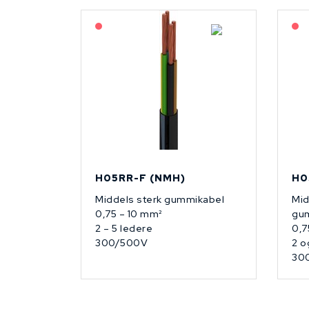
På forespørsel
H05RR-F (NMH)
H0
Middels sterk gummikabel
Mid
0,75 – 10 mm²
gu
2 – 5 ledere
0,7
300/500V
2 o
30