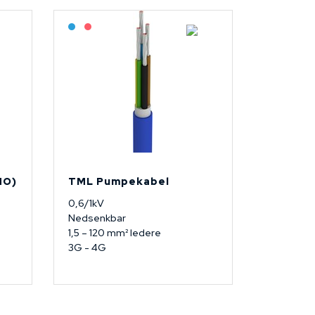
Bestilling: 2-3 uker
På forespørsel
HO)
TML Pumpekabel
0,6/1kV
Nedsenkbar
1,5 – 120 mm² ledere
3G - 4G