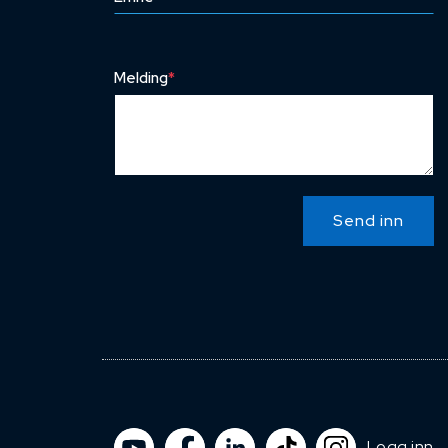
Melding
*
Send inn
Logg inn