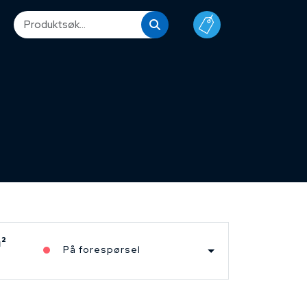
²
På forespørsel