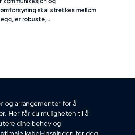
r kommunikasjon og
rømforsyning skal strekkes mellom
legg, er robuste,...
r og arrangementer for å
. Her får du muligheten til å
kutere dine behov og
optimale kabel-løsningen for deg.