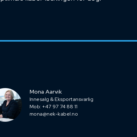
Mona Aarvik
Innesalg & Eksportansvarlig
Mob: +47 97 74 88 11
mona@nek-kabel.no