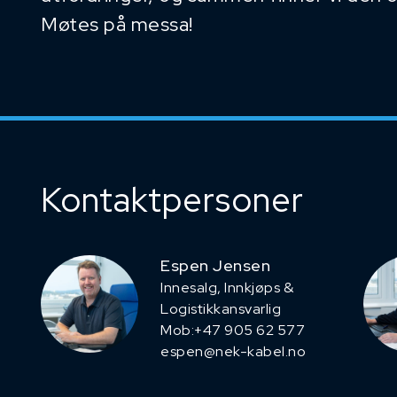
Møtes på messa!
Kontaktpersoner
Espen Jensen
Innesalg, ​Innkjøps &
Logistikkansvarlig
Mob:+47 905 62 577
espen@nek-kabel.no