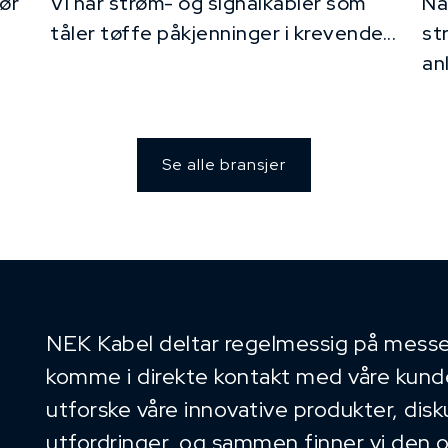
ør
Vi har strøm- og signalkabler som
Nå
tåler tøffe påkjenninger i krevende...
st
an
Se alle bransjer
NEK Kabel deltar regelmessig på messe
komme i direkte kontakt med våre kunder
utforske våre innovative produkter, dis
utfordringer, og sammen finner vi den 