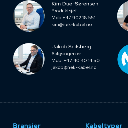
Kim Due-Sørensen
Produktsjef
​Mob:+47 902 18 551
kim@nek-kabel.no
Jakob Snilsberg
​Salgsingeniør
Mob: +47 40 40 14 50
jakob@nek-kabel.no
Bransjer
Kabeltyper