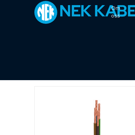
Om
oss