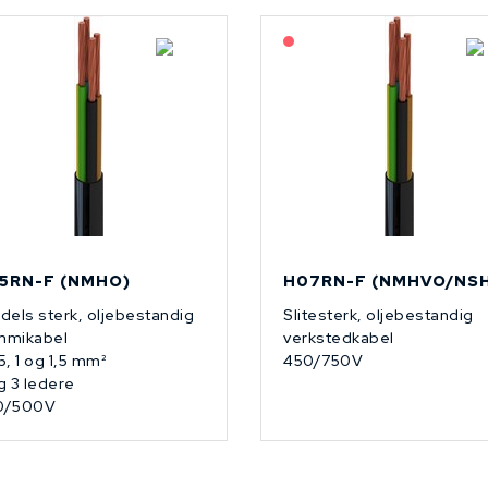
På forespørsel
På forespørsel
5RN-F (NMHO)
H07RN-F (NMHVO/NS
dels sterk, oljebestandig
Slitesterk, oljebestandig
mmikabel
verkstedkabel
5, 1 og 1,5 mm²
450/750V
g 3 ledere
0/500V