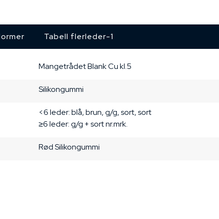
ormer
Tabell flerleder-1
Mangetrådet
Blank Cu
kl.5
Silikongummi
<6 leder: blå, brun, g/g, sort, sort

≥6 leder: g/g + sort nr.mrk.
Rød
Silikongummi