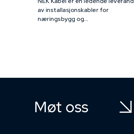
NEK Kabel er en ledende leverand
av installasjonskabler for
næringsbygg og...
Møt oss