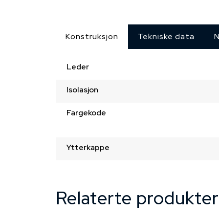
Konstruksjon
Tekniske data
N
Leder
Isolasjon
Fargekode
Ytterkappe
Relaterte produkter