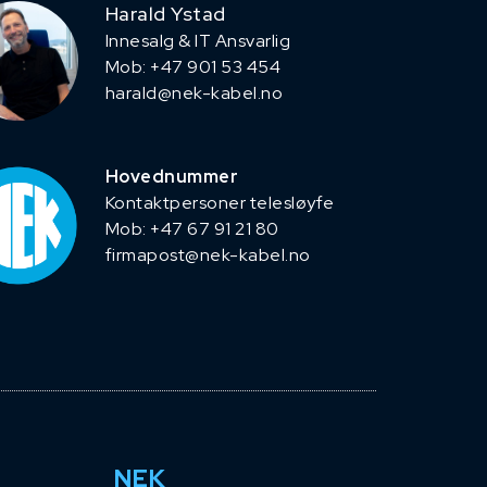
Harald Ystad
Innesalg & IT Ansvarlig
Mob: +47 901 53 454
harald@nek-kabel.no
Hovednummer
Kontaktpersoner telesløyfe
Mob: +47 67 91 21 80
firmapost@nek-kabel.no
NEK