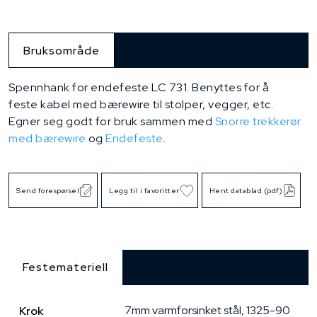
Bruksområde
Spennhank for endefeste LC 731. Benyttes for å
feste kabel med bærewire til stolper, vegger, etc.
Egner seg godt for bruk sammen med
Snorre trekkerør
med bærewire
og
Endefeste
.
Send forespørsel
Legg til i favoritter
Hent datablad (pdf)
Festemateriell
7mm varmforsinket stål, 1325-90
Krok