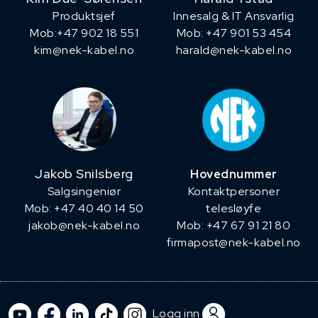
Produktsjef
Innesalg & IT Ansvarlig
​Mob:+47 902 18 551
Mob: +47 901 53 454
kim@nek-kabel.no
harald@nek-kabel.no
Jakob Snilsberg
Hovednummer
​Salgsingeniør
Kontaktpersoner
Mob: +47 40 40 14 50
telesløyfe
jakob@nek-kabel.no
Mob: +47 67 91 21 80
firmapost@nek-kabel.no
Logg inn