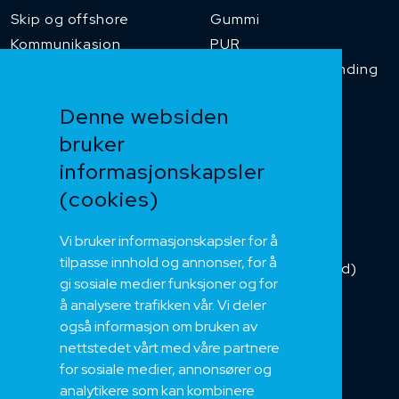
Skip og offshore
Gummi
Kommunikasjon
PUR
Temperaturbestanding
Funksjonssikker
Denne websiden
Heis og kran
bruker
Kabelkjede
informasjonskapsler
Kategorikabel
Buskabel
(cookies)
Fiber
Vi bruker informasjonskapsler for å
Installasjonskabel
tilpasse innhold og annonser, for å
Kombikabel (Hybrid)
gi sosiale medier funksjoner og for
DNV sertifisert
å analysere trafikken vår. Vi deler
Tilbehør
også informasjon om bruken av
NEK
nettstedet vårt med våre partnere
for sosiale medier, annonsører og
Om oss
analytikere som kan kombinere