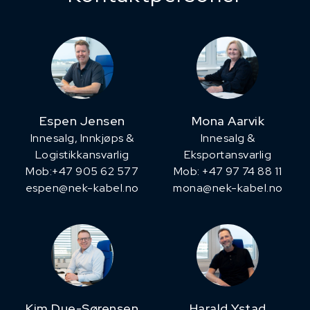
Espen Jensen
Mona Aarvik
Innesalg, ​Innkjøps &
Innesalg &
Logistikkansvarlig
Eksportansvarlig
Mob:+47 905 62 577
Mob: +47 97 74 88 11
espen@nek-kabel.no
mona@nek-kabel.no
Kim Due-Sørensen
Harald Ystad