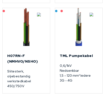
På forespørsel
Bestilling: 2-3 uker
På forespørsel
H07RN-F
TML Pumpekabel
(NMHVO/NSHO)
0,6/1kV
Nedsenkbar
Slitesterk,
1,5 – 120 mm² ledere
oljebestandig
3G - 4G
verkstedkabel
450/750V