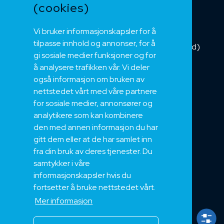
Buskabel
(cookies)
Fiber
Vi bruker informasjonskapsler for å
Installasjonskabel
tilpasse innhold og annonser, for å
Kombikabel (Hybrid)
gi sosiale medier funksjoner og for
DNV sertifisert
å analysere trafikken vår. Vi deler
Tilbehør
også informasjon om bruken av
NEK
nettstedet vårt med våre partnere
for sosiale medier, annonsører og
Om oss
analytikere som kan kombinere
Bærekraft og Åpenhet
den med annen informasjon du har
Jobb hos oss
gitt dem eller at de har samlet inn
Sertifiseringer
fra din bruk av deres tjenester. Du
samtykker i våre
Support
informasjonskapsler hvis du
Teknisk
fortsetter å bruke nettstedet vårt.
Eksport
Mer informasjon
Salgs og Leveringsbetingelser