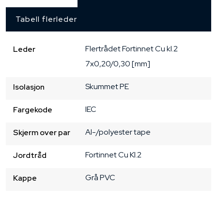
Tabell flerleder
Flertrådet
Fortinnet Cu
kl.2
Leder
7x0,20/0,30 [mm]
Skummet PE
Isolasjon
IEC
Fargekode
Al-/polyester tape
Skjerm over par
Fortinnet Cu
Kl.2
Jordtråd
Grå
PVC
Kappe