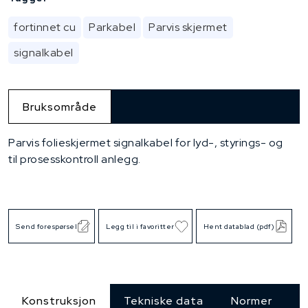
fortinnet cu
Parkabel
Parvis skjermet
signalkabel
Bruksområde
Parvis folieskjermet signalkabel for lyd-, styrings- og
til prosesskontroll anlegg.
Send forespørsel
Legg til i favoritter
Hent datablad (pdf)
Konstruksjon
Tekniske data
Normer