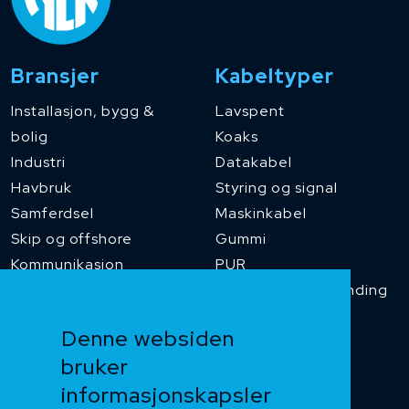
Bransjer
Kabeltyper
Installasjon, bygg &
Lavspent
bolig
Koaks
Industri
Datakabel
Havbruk
Styring og signal
Samferdsel
Maskinkabel
Skip og offshore
Gummi
Kommunikasjon
PUR
Temperaturbestanding
Funksjonssikker
Denne websiden
Heis og kran
bruker
Kabelkjede
informasjonskapsler
Kategorikabel