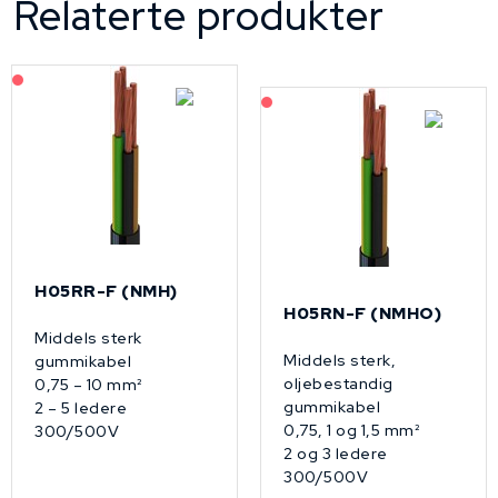
Relaterte produkter
På forespørsel
På forespørsel
H05RR-F (NMH)
H05RN-F (NMHO)
Middels sterk
Middels sterk,
gummikabel
oljebestandig
0,75 – 10 mm²
gummikabel
2 – 5 ledere
0,75, 1 og 1,5 mm²
300/500V
2 og 3 ledere
300/500V