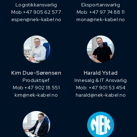
Logistikkansvarlig
Eksportansvarlig
Mob:+47 905 62 577
Mob: +47 97 74 88 11
espen@nek-kabel.no
mona@nek-kabel.no
Kim Due-Sørensen
Harald Ystad
Produktsjef
Innesalg & IT Ansvarlig
​Mob:+47 902 18 551
Mob: +47 901 53 454
kim@nek-kabel.no
harald@nek-kabel.no