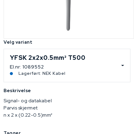
Velg variant
YFSK 2x2x0.5mm² T500
El.nr: 1089552
Lagerført: NEK Kabel
Beskrivelse
Signal- og datakabel
Parvis skjermet
n x 2 x (0.22-0.5)mm²
Tagger