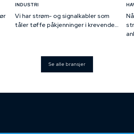
INDUSTRI
HA
ør
Vi har strøm- og signalkabler som
Nå
tåler tøffe påkjenninger i krevende...
st
an
Se alle bransjer