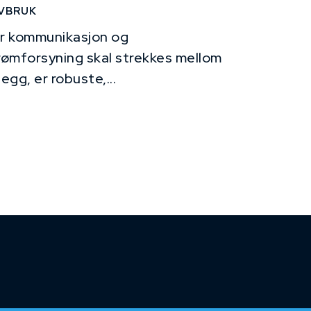
VBRUK
r kommunikasjon og
rømforsyning skal strekkes mellom
legg, er robuste,...