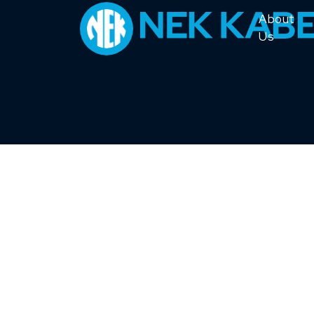
About
Us