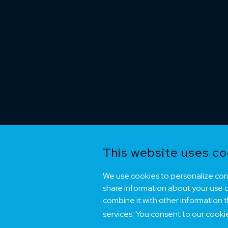
This website uses co
We use cookies to personalize cont
share information about your use of
combine it with other information 
services. You consent to our cooki
Copyright © 2014
NEK Kabel AS.
Hosted and dev
Communication.
Powered by
exPub.Net
</