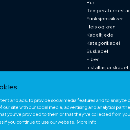
Pur
Temperaturbesta
Funksjonssikker
Heis og kran
Kabelkjede
Kategorikabel
Buskabel
Fiber
Installasjonskabel
Kombikabel (Hybri
Dnv sertifisert
okies
Tilbehør
ent and ads, to provide social media features and to analyze ou
 our site with our social media, advertising and analytics part
that you’ve provided to them or that they’ve collected from your
es if you continue to use our website.
More Info
eloped by
Your