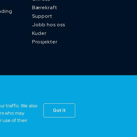
Bærekraft
nding
Support
Jobb hos oss
Kuder
Prosjekter
d)
r traffic. We also
Got It
ners who may
 use of their