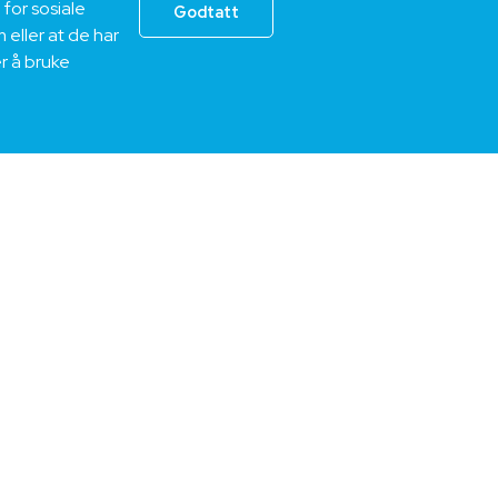
for sosiale
Godtatt
eller at de har
er å bruke
r og arrangementer for å
. Her får du muligheten til å
kutere dine behov og
optimale kabel-løsningen for deg.