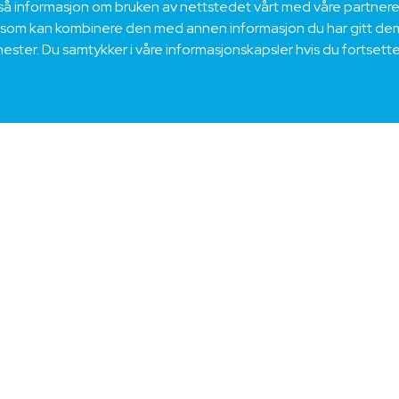
også informasjon om bruken av nettstedet vårt med våre partnere 
 som kan kombinere den med annen informasjon du har gitt dem 
enester. Du samtykker i våre informasjonskapsler hvis du fortsett
NEK Kabel deltar regelmessig på messe
komme i direkte kontakt med våre kunder
utforske våre innovative produkter, dis
utfordringer, og sammen finner vi den 
Møtes på messa!