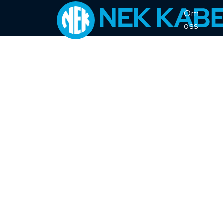
Om
oss