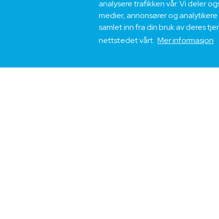
analysere trafikken vår. Vi deler 
medier, annonsører og analytikere
samlet inn fra din bruk av deres tj
nettstedet vårt.
Mer informasjon
Møt oss