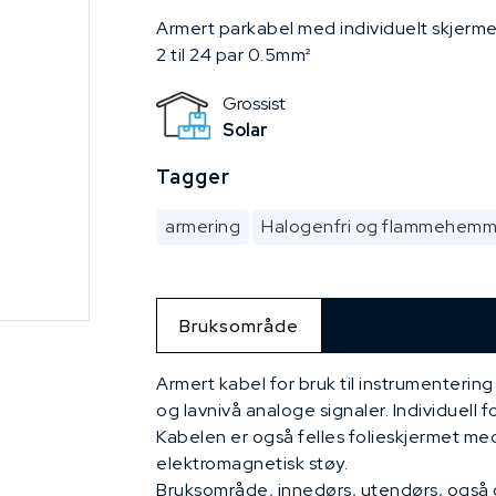
Armert parkabel med individuelt skjerm
2 til 24 par 0.5mm²
Grossist
Solar
Tagger
armering
Halogenfri og flammehem
Bruksområde
Armert kabel for bruk til instrumentering
og lavnivå analoge signaler. Individuell f
Kabelen er også felles folieskjermet med 
elektromagnetisk støy.
Bruksområde, innedørs, utendørs, også di