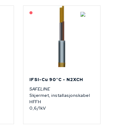
På forespørsel
IFSI-Cu 90°C - N2XCH
SAFELINE
Skjermet, installasjonskabel
HFFH
0,6/1kV