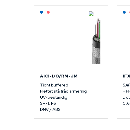
Lagerført: NEK Kabel
På forespørsel
AICI-I/O/RM-JM
IF
Tight buffered
SA
Flettet ståltråd armering
HF
UV-bestandig
Dob
SHF1, F6
0,6
DNV / ABS