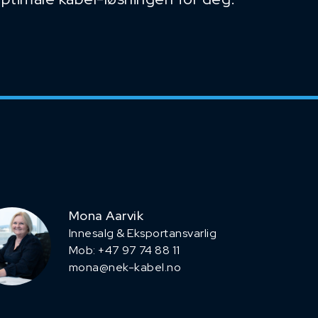
Mona Aarvik
Innesalg & Eksportansvarlig
Mob: +47 97 74 88 11
mona@nek-kabel.no