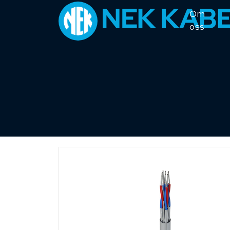
Om
oss