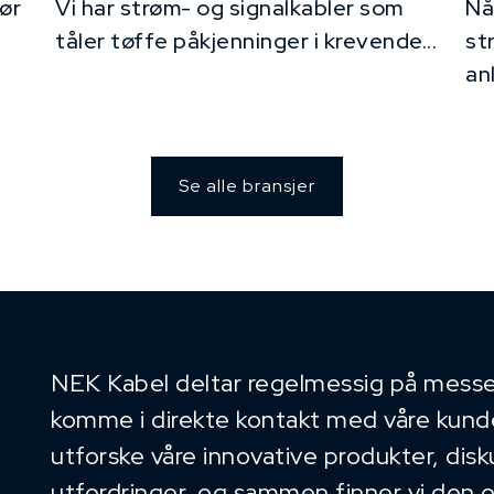
ør
Vi har strøm- og signalkabler som
Nå
tåler tøffe påkjenninger i krevende...
st
an
Se alle bransjer
NEK Kabel deltar regelmessig på messe
komme i direkte kontakt med våre kunder
utforske våre innovative produkter, dis
utfordringer, og sammen finner vi den 