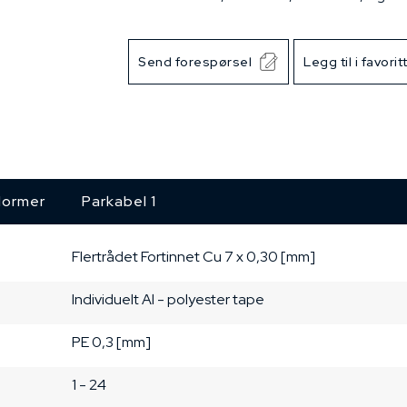
Send forespørsel
Legg til i favorit
ormer
Parkabel 1
Flertrådet
Fortinnet Cu
7 x 0,30 [mm]
Individuelt
Al - polyester tape
PE
0,3 [mm]
1 - 24