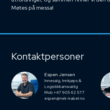
Møtes på messa!
Kontaktpersoner
Espen Jensen
Innesalg, ​Innkjøps &
Logistikkansvarlig
Mob:+47 905 62 577
espen@nek-kabel.no