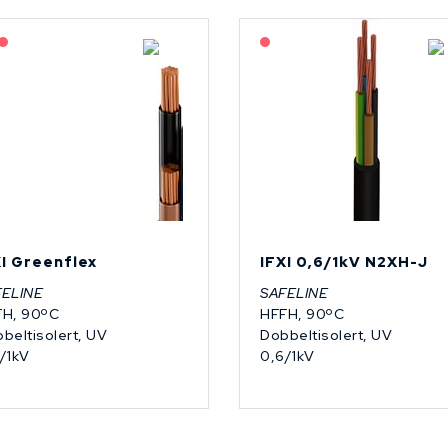
Lagerført: NEK Kabel
På forespørsel
På forespørsel
XI Greenflex
IFXI 0,6/1kV N2XH-J
FELINE
SAFELINE
FH, 90ºC
HFFH, 90ºC
beltisolert, UV
Dobbeltisolert, UV
/1kV
0,6/1kV