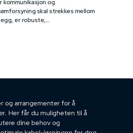
r kommunikasjon og
rømforsyning skal strekkes mellom
legg, er robuste,...
r og arrangementer for å
. Her får du muligheten til å
kutere dine behov og
optimale kabel-løsningen for deg.