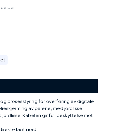
ede par
met
 og prosesstyring for overføring av digitale
olieskjerming av parene, med jordlisse.
jordlisse. Kabelen gir full beskyttelse mot
rekte lagt i jord.