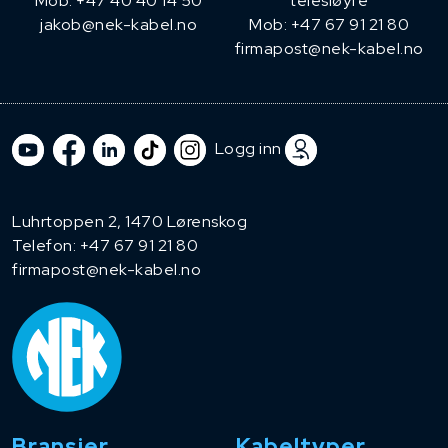
Mob: +47 40 40 14 50
telesløyfe
jakob@nek-kabel.no
Mob: +47 67 91 21 80
firmapost@nek-kabel.no
Logg inn
Luhrtoppen 2, 1470 Lørenskog
Telefon:
+47 67 91 21 80
firmapost@nek-kabel.no
Bransjer
Kabeltyper