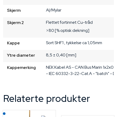
Al/Mylar
Skjerm
Flettet fortinnet Cu-tråd
Skjerm 2
>80 [% optisk dekning]
Sort
SHF1
, tykkelse ca 1,05mm
Kappe
8,5 ± 0,40 [mm]
Ytre diameter
NEK Kabel AS - CAN Bus Marin 1x2x0.7
Kappemerking
- IEC 60332-3-22-Cat.A - "batch" - 
Relaterte produkter
Lagerført: NEK Kabel