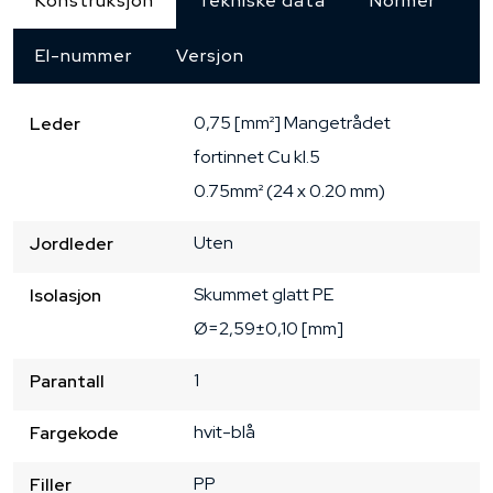
Konstruksjon
Tekniske data
Normer
El-nummer
Versjon
0,75 [mm²]
Mangetrådet
Leder
fortinnet Cu
kl.5
0.75mm² (24 x 0.20 mm)
Uten
Jordleder
Skummet glatt PE
Isolasjon
Ø=2,59±0,10 [mm]
1
Parantall
hvit-blå
Fargekode
PP
Filler