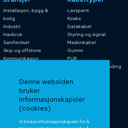
Installasjon, bygg &
Lavspent
bolig
Koaks
Industri
Datakabel
Havbruk
Styring og signal
Samferdsel
Maskinkabel
Skip og offshore
Gummi
Kommunikasjon
PUR
Temperaturbestanding
Funksjonssikker
Denne websiden
Heis og kran
bruker
Kabelkjede
informasjonskapsler
Kategorikabel
Buskabel
(cookies)
Fiber
Vi bruker informasjonskapsler for å
Installasjonskabel