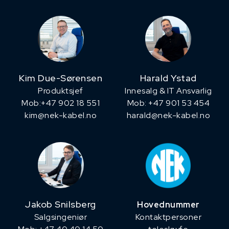
Kim Due-Sørensen
Harald Ystad
Produktsjef
Innesalg & IT Ansvarlig
​Mob:+47 902 18 551
Mob: +47 901 53 454
kim@nek-kabel.no
harald@nek-kabel.no
Jakob Snilsberg
Hovednummer
​Salgsingeniør
Kontaktpersoner