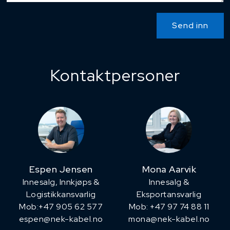
Send inn
Kontaktpersoner
Espen Jensen
Mona Aarvik
Innesalg, ​Innkjøps &
Innesalg &
Logistikkansvarlig
Eksportansvarlig
Mob:+47 905 62 577
Mob: +47 97 74 88 11
espen@nek-kabel.no
mona@nek-kabel.no