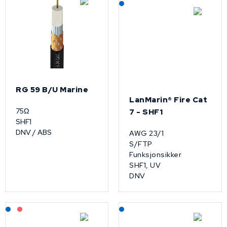
Lagerført: NEK Kabel
RG 59 B/U Marine
LanMarin® Fire Cat
75Ω
7 - SHF1
SHF1
DNV / ABS
AWG 23/1
S/FTP
Funksjonsikker
SHF1, UV
DNV
Lagerført: NEK Kabel
På forespørsel
Lagerført: NEK Kabel