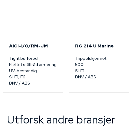
AICI-I/O/RM-JM
RG 214 U Marine
Tight buffered
Trippelskjermet
Flettet ståltråd armering
50Ω
UV-bestandig
SHF1
SHF1, F6
DNV / ABS
DNV / ABS
Utforsk andre bransjer