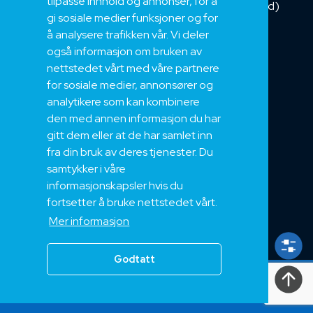
tilpasse innhold og annonser, for å
Kombikabel (Hybrid)
gi sosiale medier funksjoner og for
DNV sertifisert
å analysere trafikken vår. Vi deler
Tilbehør
også informasjon om bruken av
NEK
nettstedet vårt med våre partnere
for sosiale medier, annonsører og
Om oss
analytikere som kan kombinere
Bærekraft og Åpenhet
den med annen informasjon du har
Jobb hos oss
gitt dem eller at de har samlet inn
Sertifiseringer
fra din bruk av deres tjenester. Du
samtykker i våre
Support
informasjonskapsler hvis du
Teknisk
fortsetter å bruke nettstedet vårt.
Eksport
Mer informasjon
Salgs og Leveringsbetingelser
Godtatt
Alle
rettigheter
2024, Nek Kabel AS 2024
Personvern
|
Vilkår og betingelser