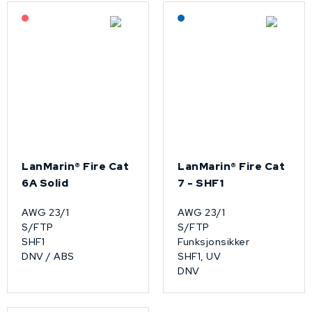
På forespørsel
Lagerført: NEK Kabel
LanMarin® Fire Cat
LanMarin® Fire Cat
6A Solid
7 - SHF1
AWG 23/1
AWG 23/1
S/FTP
S/FTP
SHF1
Funksjonsikker
DNV / ABS
SHF1, UV
DNV