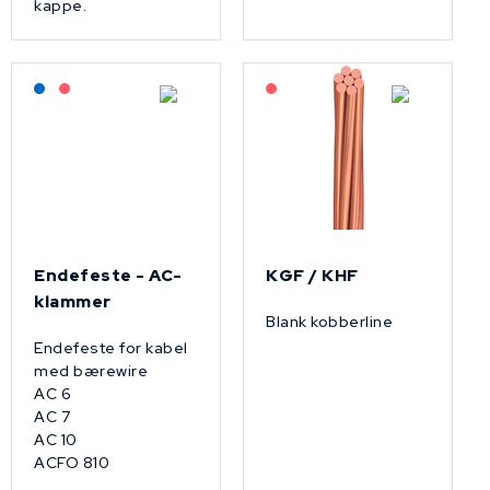
kappe.
Lagerført: NEK Kabel
På forespørsel
På forespørsel
Endefeste - AC-
KGF / KHF
klammer
Blank kobberline
Endefeste for kabel
med bærewire
AC 6
AC 7
AC 10
ACFO 810