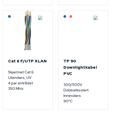
Lagerført: NEK Kabel
Lagerført: NEK Kabel
På forespørsel
Cat 6 F/UTP XLAN
TP 90
Downlightkabel
Skjermet Cat 6
PVC
Utendørs, UV
4 par entrådet
300/500V
350 MHz
Dobbeltisolert
Innendørs
90°C