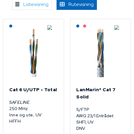
Listevisning
Rutevisning
Lagerført: NEK Kabel
Lagerført: NEK Kabel
På forespørsel
Cat 6 U/UTP - Total
LanMarin® Cat 7
Solid
SAFELINE
250 MHz
S/FTP
Inne og ute, UV
AWG 23/1 Entrådet
HFFH
SHF1, UV
DNV