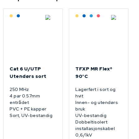
Lagerført: Grossist
Lagerført: NEK Kabel
Lagerført: Grossist
Lagerført: NEK Kabel
Bestilling: 2-3 uker
På forespørsel
Cat 6 U/UTP
TFXP MR Flex®
Utendørs sort
90°C
250 MHz
Lagerført i sort og
4 par 0.57mm
hvit
entrådet
Innen- og utendørs
PVC + PE kapper
bruk
Sort, UV-bestandig
UV-bestandig
Dobbeltisolert
installasjonskabel
0,6/1kV