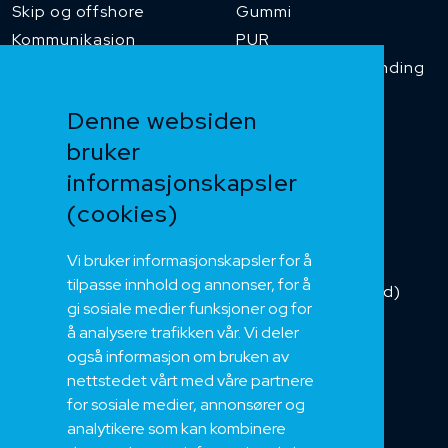
Skip og offshore
Gummi
Kommunikasjon
PUR
Temperaturbestanding
Funksjonssikker
Denne websiden
Heis og kran
bruker
Kabelkjede
informasjonskapsler
Kategorikabel
Buskabel
(cookies)
Fiber
Vi bruker informasjonskapsler for å
Installasjonskabel
tilpasse innhold og annonser, for å
Kombikabel (Hybrid)
gi sosiale medier funksjoner og for
DNV sertifisert
å analysere trafikken vår. Vi deler
Tilbehør
også informasjon om bruken av
NEK
nettstedet vårt med våre partnere
for sosiale medier, annonsører og
Om oss
analytikere som kan kombinere
Bærekraft og Åpenhet