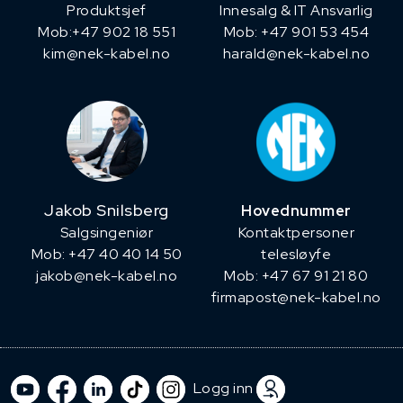
Produktsjef
Innesalg & IT Ansvarlig
​Mob:+47 902 18 551
Mob: +47 901 53 454
kim@nek-kabel.no
harald@nek-kabel.no
Jakob Snilsberg
Hovednummer
​Salgsingeniør
Kontaktpersoner
Mob: +47 40 40 14 50
telesløyfe
jakob@nek-kabel.no
Mob: +47 67 91 21 80
firmapost@nek-kabel.no
Logg inn