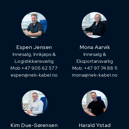
Espen Jensen
Mona Aarvik
Innesalg, ​Innkjøps &
Innesalg &
Logistikkansvarlig
Eksportansvarlig
Mob:+47 905 62 577
Mob: +47 97 74 88 11
espen@nek-kabel.no
mona@nek-kabel.no
Kim Due-Sørensen
Harald Ystad