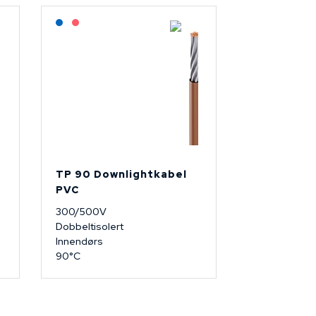
Lagerført: NEK Kabel
På forespørsel
TP 90 Downlightkabel
PVC
300/500V
Dobbeltisolert
Innendørs
90°C