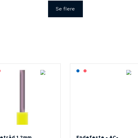
Se flere
agerført: NEK Kabel
På forespørsel
Lagerført: NEK Kabel
På forespørsel
etråd 1.2mm
Endefeste - AC-