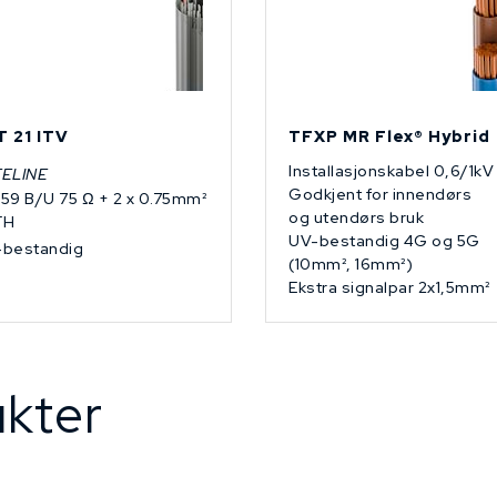
T 21 ITV
TFXP MR Flex® Hybrid
Installasjonskabel 0,6/1kV
FELINE
Godkjent for innendørs
59 B/U 75 Ω + 2 x 0.75mm²
og utendørs bruk
FH
UV-bestandig 4G og 5G
bestandig
(10mm², 16mm²)
Ekstra signalpar 2x1,5mm²
kter