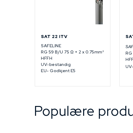
SAT 22 ITV
SA
SAFELINE
SA
RG 59 B/U 75 Ω + 2 x 0.75mm²
RG 
HFFH
HF
UV-bestandig
UV-
EU- Godkjent E5
Populære produ