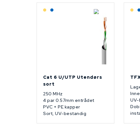
Lagerført: Grossist
Lagerført: NEK Kabel
L
Cat 6 U/UTP Utendørs
TFX
sort
Lage
Inne
250 MHz
UV-
4 par 0.57mm entrådet
Dobb
PVC + PE kapper
inst
Sort, UV-bestandig