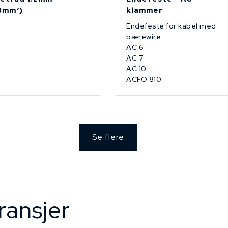
13mm²)
klammer
Endefeste for kabel med
bærewire
AC 6
AC 7
AC 10
ACFO 810
Se flere
ransjer