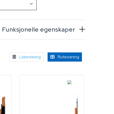
Funksjonelle egenskaper
Listevisning
Rutevisning