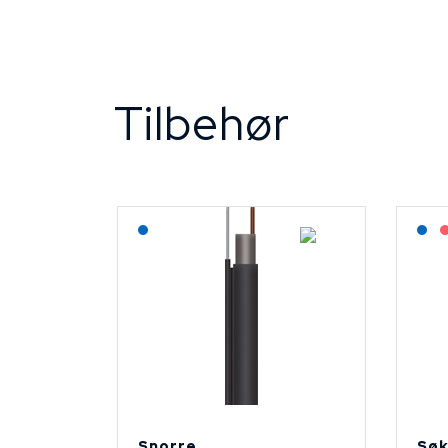
Tilbehør
Lagerført: NEK Kabel
L
Snorre
Søk