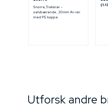
(1.
Snorre,Trekkrør -
selvbærende, 20mm Al-rør
med PE kappe.
Utforsk andre b