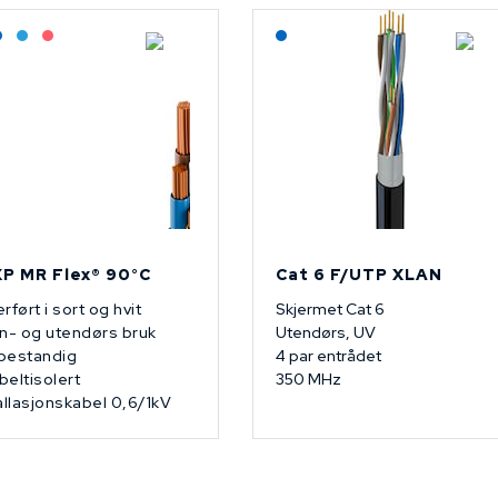
agerført: Grossist
Lagerført: NEK Kabel
Bestilling: 2-3 uker
På forespørsel
Lagerført: NEK Kabel
P MR Flex® 90°C
Cat 6 F/UTP XLAN
rført i sort og hvit
Skjermet Cat 6
n- og utendørs bruk
Utendørs, UV
bestandig
4 par entrådet
eltisolert
350 MHz
allasjonskabel 0,6/1kV