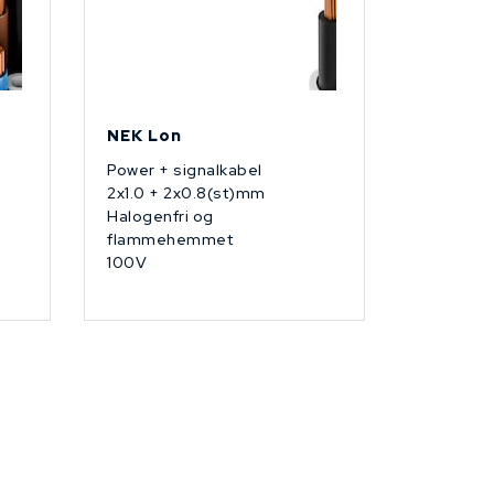
NEK Lon
Power + signalkabel
2x1.0 + 2x0.8(st)mm
Halogenfri og
flammehemmet
100V