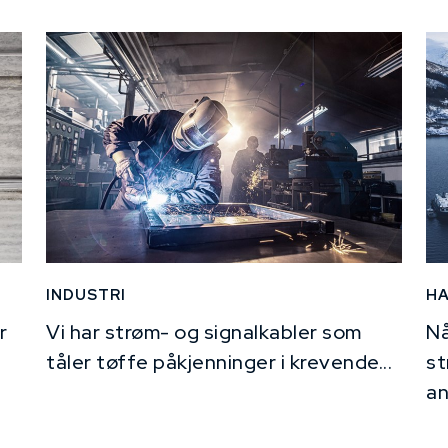
INDUSTRI
H
r
Vi har strøm- og signalkabler som
Nå
tåler tøffe påkjenninger i krevende...
st
an