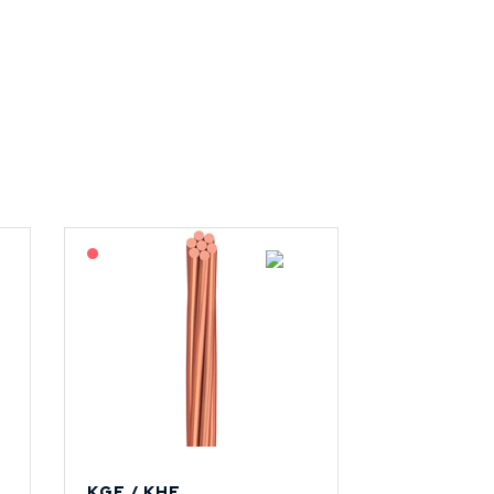
På forespørsel
KGF / KHF