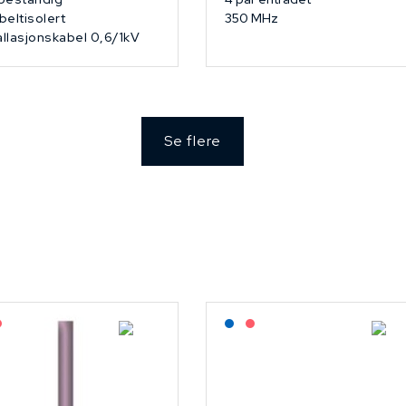
eltisolert
350 MHz
allasjonskabel 0,6/1kV
Se flere
agerført: NEK Kabel
På forespørsel
Lagerført: NEK Kabel
På forespørsel