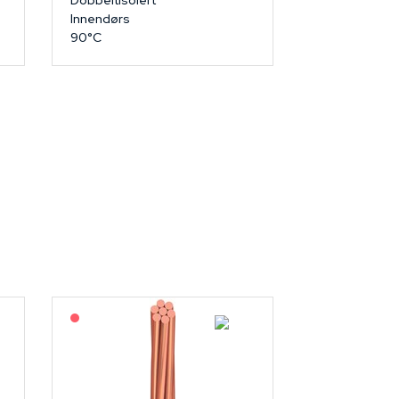
Dobbeltisolert
Innendørs
90°C
På forespørsel