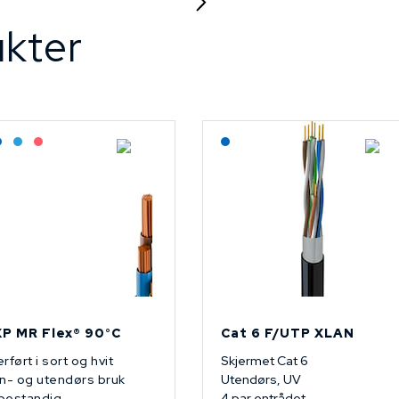
kter
agerført: Grossist
Lagerført: NEK Kabel
Bestilling: 2-3 uker
På forespørsel
Lagerført: NEK Kabel
P MR Flex® 90°C
Cat 6 F/UTP XLAN
rført i sort og hvit
Skjermet Cat 6
n- og utendørs bruk
Utendørs, UV
bestandig
4 par entrådet