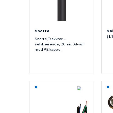
Snorre
Sø
(1
Snorre,Trekkrør -
selvbærende, 20mm Al-rør
med PE kappe.
Lagerført: NEK Kabel