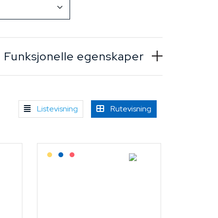
Funksjonelle egenskaper
Listevisning
Rutevisning
Lagerført: Grossist
Lagerført: NEK Kabel
På forespørsel