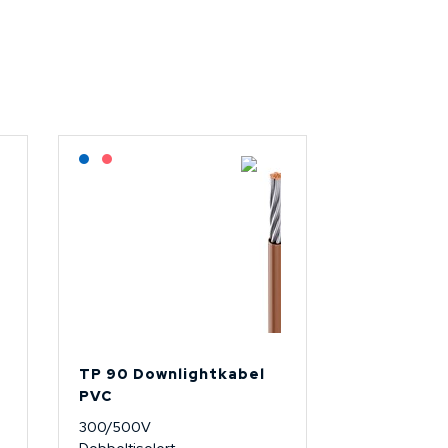
Lagerført: NEK Kabel
På forespørsel
TP 90 Downlightkabel
PVC
300/500V