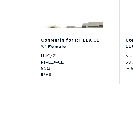
ConMarin for RF LLX CL
Co
½" Female
LL
N-K1/2"
N -
RF-LLX-CL
50
50Ω
IP 
IP 68