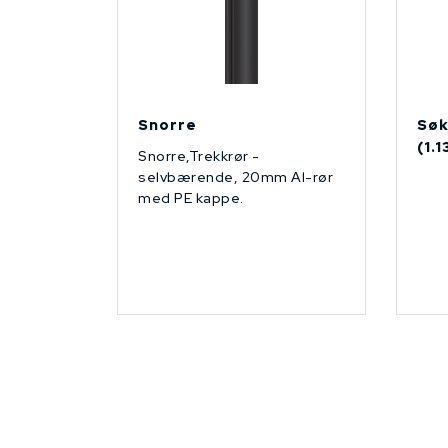
Snorre
Søk
(1.
Snorre,Trekkrør -
selvbærende, 20mm Al-rør
med PE kappe.