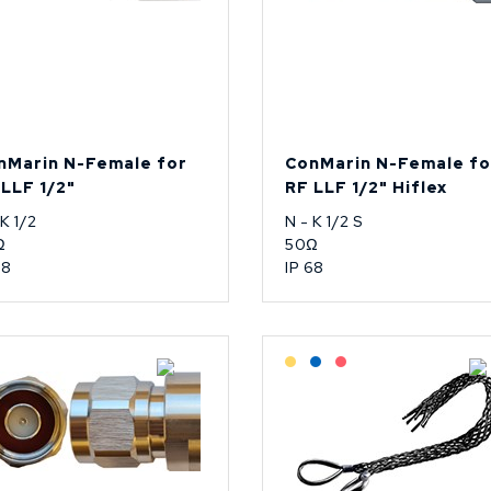
nMarin N-Female for
ConMarin N-Female fo
 LLF 1/2"
RF LLF 1/2" Hiflex
 K 1/2
N - K 1/2 S
Ω
50Ω
68
IP 68
Lagerført: NEK Kabel
Lagerført: Grossist
Lagerført: NEK Kabel
På forespørsel