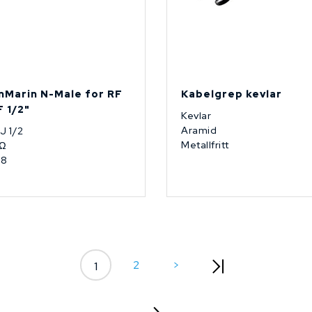
nMarin N-Male for RF
Kabelgrep kevlar
F 1/2"
Kevlar
Aramid
 J 1/2
Metallfritt
 Ω
68
2
>
1