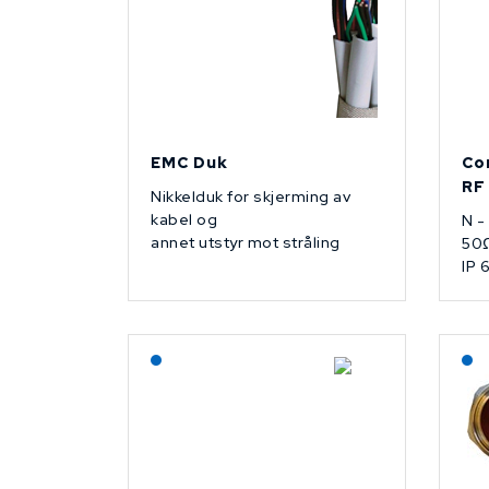
EMC Duk
Co
RF
Nikkelduk for skjerming av
kabel og
N -
annet utstyr mot stråling
50
IP 
Lagerført: NEK Kabel