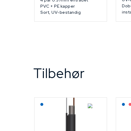
4 par 0.57mm entrådet
Dobb
PVC + PE kapper
inst
Sort, UV-bestandig
Tilbehør
Lagerført: NEK Kabel
L