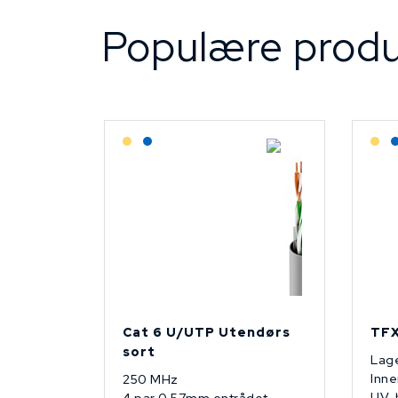
Populære produ
Lagerført: Grossist
Lagerført: NEK Kabel
L
Cat 6 U/UTP Utendørs
TFX
sort
Lage
Inne
250 MHz
UV-