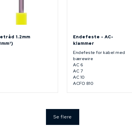
etråd 1.2mm
Endefeste - AC-
13mm²)
klammer
Endefeste for kabel med
bærewire
AC 6
AC 7
AC 10
ACFO 810
Se flere