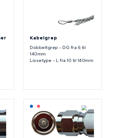
mer
Kabelgrep
Dobbeltgrep - DG fra 6 til
140mm
Lissetype - L fra 10 til 140mm
Lagerført: NEK Kabel
På forespørsel