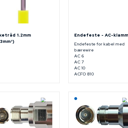
ketråd 1.2mm
Endefeste - AC-klam
.13mm²)
Endefeste for kabel med
bærewire
AC 6
AC 7
AC 10
ACFO 810
Lagerført: NEK Kabel
Lagerført: NEK Kabel