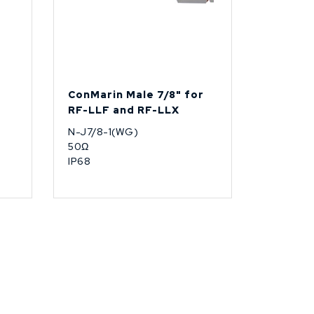
ConMarin Male 7/8" for
RF-LLF and RF-LLX
N-J7/8-1(WG)
50Ω
IP68