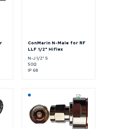
r
ConMarin N-Male for RF
LLF 1/2" Hiflex
N-J 1/2" S
50Ω
IP 68
Lagerført: NEK Kabel