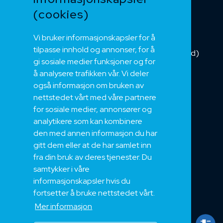
Buskabel
(cookies)
Fiber
Vi bruker informasjonskapsler for å
Installasjonskabel
tilpasse innhold og annonser, for å
Kombikabel (Hybrid)
gi sosiale medier funksjoner og for
DNV sertifisert
å analysere trafikken vår. Vi deler
Tilbehør
også informasjon om bruken av
NEK
nettstedet vårt med våre partnere
for sosiale medier, annonsører og
Om oss
analytikere som kan kombinere
Bærekraft og Åpenhet
den med annen informasjon du har
Jobb hos oss
gitt dem eller at de har samlet inn
Sertifiseringer
fra din bruk av deres tjenester. Du
samtykker i våre
Support
informasjonskapsler hvis du
Teknisk
fortsetter å bruke nettstedet vårt.
Eksport
Mer informasjon
Salgs og Leveringsbetingelser