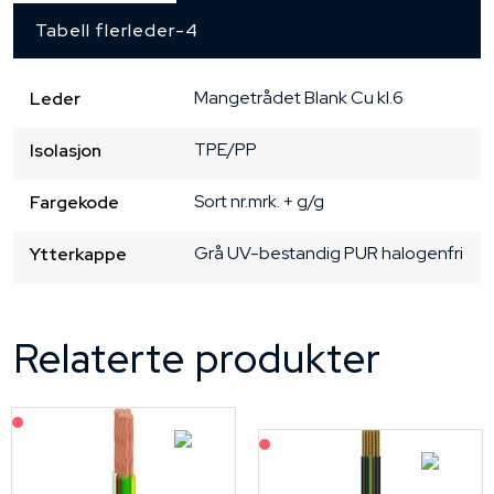
Tabell flerleder-4
Mangetrådet
Blank Cu
kl.6
Leder
TPE/PP
Isolasjon
Sort nr.mrk. + g/g
Fargekode
Grå
UV-bestandig PUR
halogenfri
Ytterkappe
Relaterte produkter
På forespørsel
På forespørsel