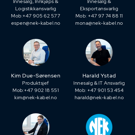
Innesalg, ​Innkjøps &
Innesalg &
Logistikkansvarlig
Eksportansvarlig
Mob:+47 905 62 577
Mob: +47 97 74 88 11
espen@nek-kabel.no
mona@nek-kabel.no
Kim Due-Sørensen
Harald Ystad
Produktsjef
Innesalg & IT Ansvarlig
​Mob:+47 902 18 551
Mob: +47 901 53 454
kim@nek-kabel.no
harald@nek-kabel.no