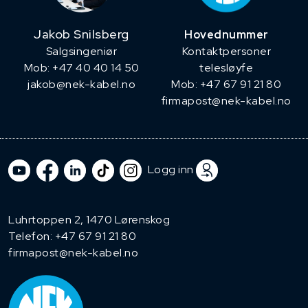
Jakob Snilsberg
Hovednummer
​Salgsingeniør
Kontaktpersoner
Mob: +47 40 40 14 50
telesløyfe
jakob@nek-kabel.no
Mob: +47 67 91 21 80
firmapost@nek-kabel.no
Logg inn
Luhrtoppen 2, 1470 Lørenskog
Telefon:
+47 67 91 21 80
firmapost@nek-kabel.no