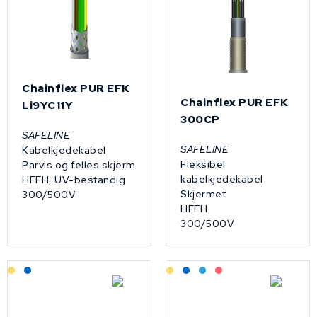
Chainflex PUR EFK
Chainflex PUR EFK
Li9YC11Y
300CP
SAFELINE
SAFELINE
Kabelkjedekabel
Fleksibel
Parvis og felles skjerm
kabelkjedekabel
HFFH, UV-bestandig
Skjermet
300/500V
HFFH
300/500V
Lagerført: Grossist
Lagerført: NEK Kabel
Lagerført: Grossist
Lagerført: NEK Kabel
Bestilling: 2-3 uker
På forespørsel