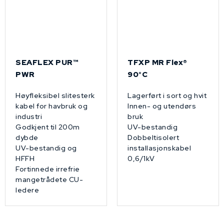
SEAFLEX PUR™
TFXP MR Flex®
PWR
90°C
Høyfleksibel slitesterk
Lagerført i sort og hvit
kabel for havbruk og
Innen- og utendørs
industri
bruk
Godkjent til 200m
UV-bestandig
dybde
Dobbeltisolert
UV-bestandig og
installasjonskabel
HFFH
0,6/1kV
Fortinnede irrefrie
mangetrådete CU-
ledere