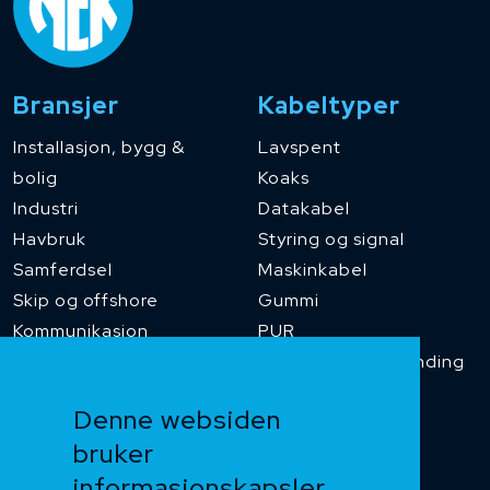
Bransjer
Kabeltyper
Installasjon, bygg &
Lavspent
bolig
Koaks
Industri
Datakabel
Havbruk
Styring og signal
Samferdsel
Maskinkabel
Skip og offshore
Gummi
Kommunikasjon
PUR
Temperaturbestanding
Funksjonssikker
Denne websiden
Heis og kran
bruker
Kabelkjede
informasjonskapsler
Kategorikabel