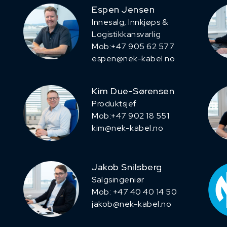
Espen Jensen
Innesalg, ​Innkjøps &
Logistikkansvarlig
Mob:+47 905 62 577
espen@nek-kabel.no
Kim Due-Sørensen
Produktsjef
​Mob:+47 902 18 551
kim@nek-kabel.no
Jakob Snilsberg
​Salgsingeniør
Mob: +47 40 40 14 50
jakob@nek-kabel.no