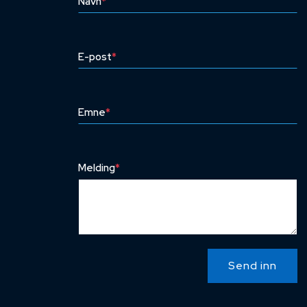
Navn
*
E-post
*
Emne
*
Melding
*
Send inn