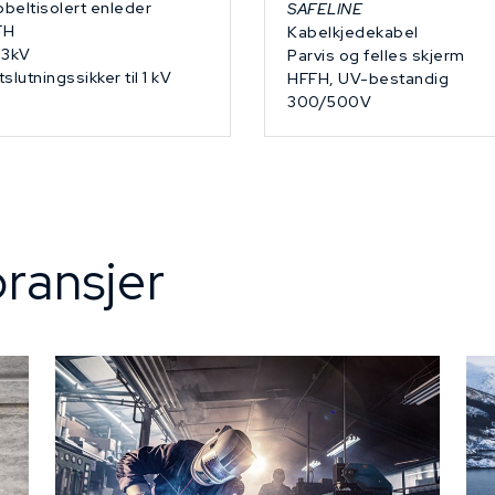
beltisolert enleder
SAFELINE
FH
Kabelkjedekabel
/3kV
Parvis og felles skjerm
tslutningssikker til 1 kV
HFFH, UV-bestandig
300/500V
ransjer