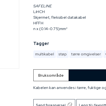
SAFELINE
LiHCH
Skjermet, fleksibel datakabel
HFFH
n x (0.14-0.75)mm²
Tagger
multikabel
støp
tørre omgivelser
Bruksområde
Kabelen kan anvendes i tørre, fuktige og
Send forespørsel
Legg til i favorit