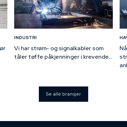
INDUSTRI
HA
ør
Vi har strøm- og signalkabler som
Nå
tåler tøffe påkjenninger i krevende...
st
an
Se alle bransjer