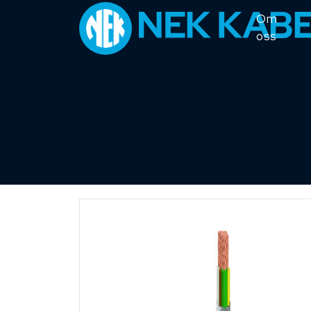
Om
oss