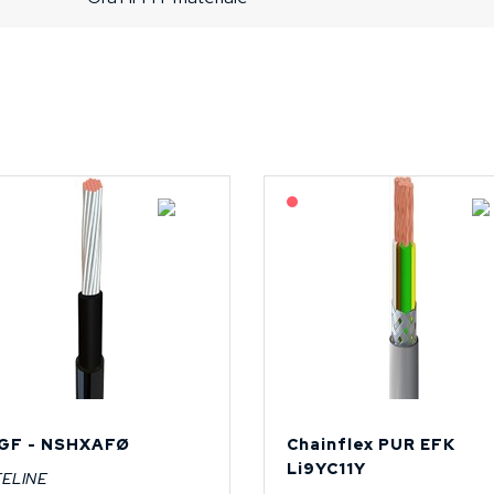
På forespørsel
På forespørsel
GF - NSHXAFØ
Chainflex PUR EFK
Li9YC11Y
FELINE