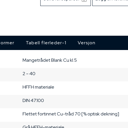
ormer
Tabell flerleder-1
Versjon
Mangetrådet
Blank Cu
kl.5
2 – 40
HFFH materiale
DIN 47.100
Flettet fortinnet Cu-tråd
70 [% optisk dekning]
Grå
HFFH-materiale