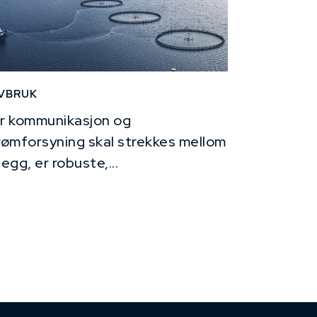
VBRUK
r kommunikasjon og
rømforsyning skal strekkes mellom
legg, er robuste,...