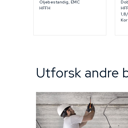
Oljebestandig, EMC
Dob
HFFH
HF
1,8
Kor
Utforsk andre b