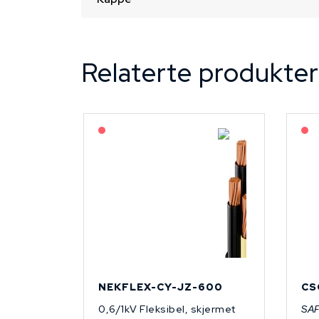
Relaterte produkter
På forespørsel
NEKFLEX-CY-JZ-600
CS
0,6/1kV Fleksibel, skjermet
SA