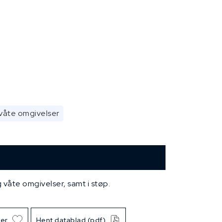
våte omgivelser
 våte omgivelser, samt i støp.
ter
Hent datablad (pdf)