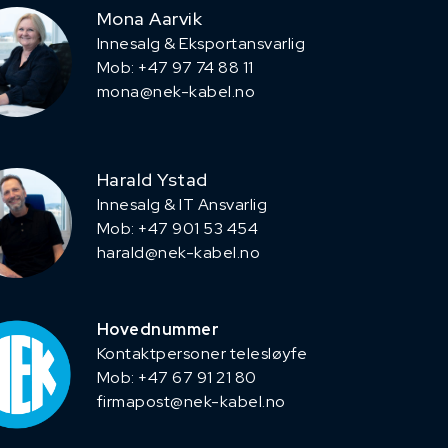
Mona Aarvik
Innesalg & Eksportansvarlig
Mob: +47 97 74 88 11
mona@nek-kabel.no
Harald Ystad
Innesalg & IT Ansvarlig
Mob: +47 901 53 454
harald@nek-kabel.no
Hovednummer
Kontaktpersoner telesløyfe
Mob: +47 67 91 21 80
firmapost@nek-kabel.no