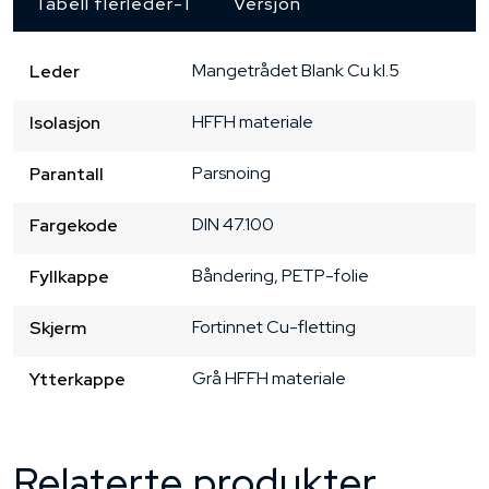
Tabell flerleder-1
Versjon
Mangetrådet
Blank Cu
kl.5
Leder
HFFH materiale
Isolasjon
Parsnoing
Parantall
DIN 47.100
Fargekode
Båndering, PETP-folie
Fyllkappe
Fortinnet Cu-fletting
Skjerm
Grå
HFFH materiale
Ytterkappe
Relaterte produkter