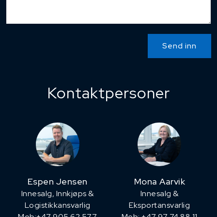
Send inn
Kontaktpersoner
Espen Jensen
Mona Aarvik
Innesalg, ​Innkjøps &
Innesalg &
Logistikkansvarlig
Eksportansvarlig
Mob:+47 905 62 577
Mob: +47 97 74 88 11