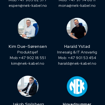
espen@nek-kabel.no
mona@nek-kabel.no
Kim Due-Sørensen
Harald Ystad
Produktsjef
Innesalg & IT Ansvarlig
​Mob:+47 902 18 551
Mob: +47 901 53 454
kim@nek-kabel.no
harald@nek-kabel.no
Jakob Snilsberg
Hovednummer