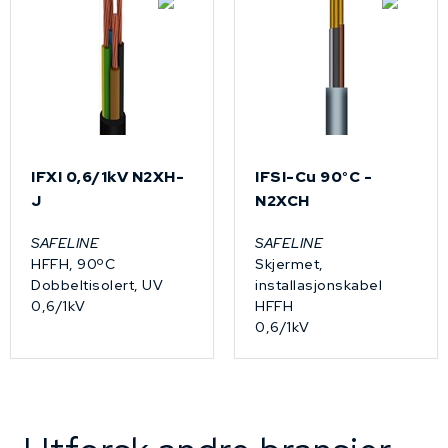
IFXI 0,6/1kV N2XH-
IFSI-Cu 90°C -
J
N2XCH
SAFELINE
SAFELINE
HFFH, 90ºC
Skjermet,
Dobbeltisolert, UV
installasjonskabel
0,6/1kV
HFFH
0,6/1kV