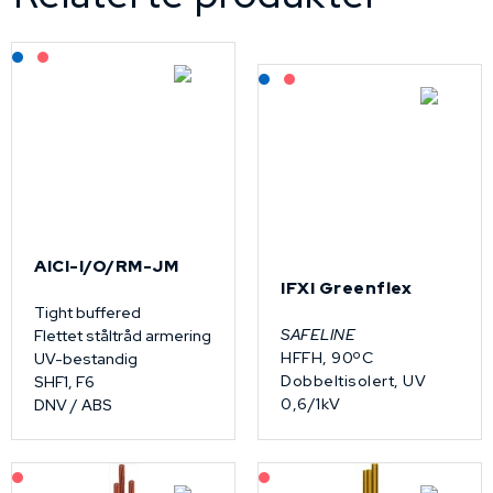
Lagerført: NEK Kabel
På forespørsel
Lagerført: NEK Kabel
På forespørsel
AICI-I/O/RM-JM
IFXI Greenflex
Tight buffered
SAFELINE
Flettet ståltråd armering
HFFH, 90ºC
UV-bestandig
Dobbeltisolert, UV
SHF1, F6
0,6/1kV
DNV / ABS
På forespørsel
På forespørsel