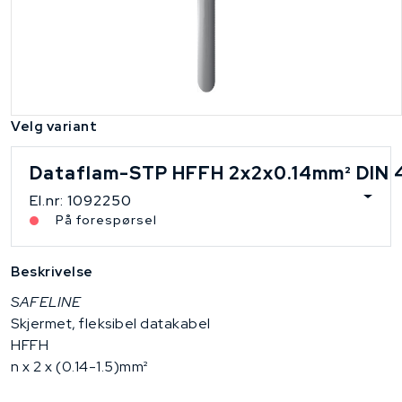
Velg variant
Dataflam-STP HFFH 2x2x0.14mm² DIN 
El.nr: 1092250
På forespørsel
Beskrivelse
SAFELINE
Skjermet, fleksibel datakabel
HFFH
n x 2 x (0.14-1.5)mm²