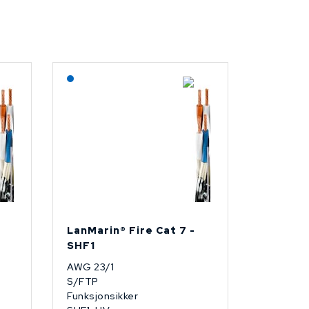
Lagerført: NEK Kabel
LanMarin® Fire Cat 7 -
SHF1
AWG 23/1
S/FTP
Funksjonsikker