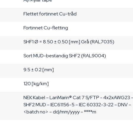
Flettet fortinnet Cu-tråd
Fortinnet Cu-fletting
SHF1
Ø = 8.50 ± 0.50 [mm]
Grå (RAL7035)
Sort
MUD-bestandig SHF2
(RAL9004)
9.5 ± 0.2 [mm]
120 [kg/km]
NEK Kabel – LanMarin® Cat 7 S/FTP - 4x2xAWG23 – 
SHF2 MUD – IEC61156-5 – IEC 60332-3-22 – DNV – 

<batch no> – dd/mm/yyyy – ****m