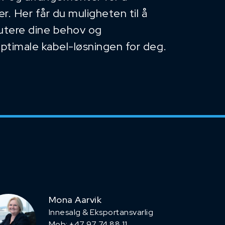
. Her får du muligheten til å
kutere dine behov og
optimale kabel-løsningen for deg.
Mona Aarvik
Innesalg & Eksportansvarlig
Mob: +47 97 74 88 11