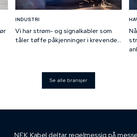
INDUSTRI
HA
ør
Vi har strøm- og signalkabler som
Nå
tåler tøffe påkjenninger i krevende...
st
an
Se alle bransjer
NEK Kabel deltar regelmessig på messe