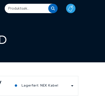
UD
V
Lagerført: NEK Kabel