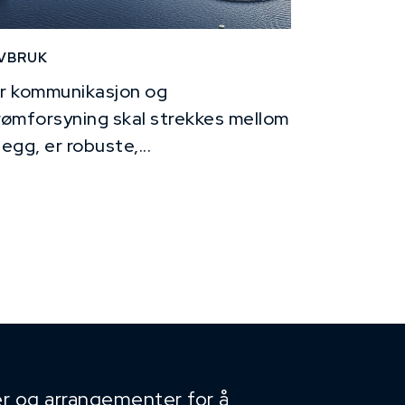
VBRUK
r kommunikasjon og
rømforsyning skal strekkes mellom
legg, er robuste,...
r og arrangementer for å