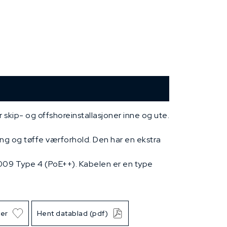
skip- og offshoreinstallasjoner inne og ute.
ing og tøffe værforhold. Den har en ekstra
-2009 Type 4 (PoE++). Kabelen er en type
ter
Hent datablad (pdf)