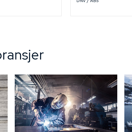
DNV / ABS
ransjer