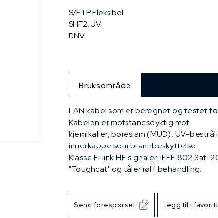
S/FTP Fleksibel
SHF2, UV
DNV
Bruksområde
LAN kabel som er beregnet og testet for 
Kabelen er motstandsdyktig mot
kjemikalier, boreslam (MUD), UV-bestrål
innerkappe som brannbeskyttelse.
Klasse F-link HF signaler. IEEE 802.3at
"Toughcat" og tåler røff behandling.
Send forespørsel
Legg til i favorit