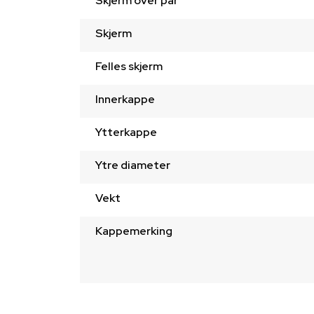
Skjerm over par
Skjerm
Felles skjerm
Innerkappe
Ytterkappe
Ytre diameter
Vekt
Kappemerking