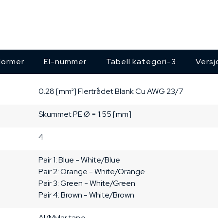
ormer
El-nummer
Tabell kategori-3
Versj
0.28 [mm²]
Flertrådet
Blank Cu
AWG 23/7
Skummet PE
Ø = 1.55 [mm]
4
Pair 1: Blue - White/Blue

Pair 2: Orange - White/Orange

Pair 3: Green - White/Green

Pair 4: Brown - White/Brown
Al/Mylar tape