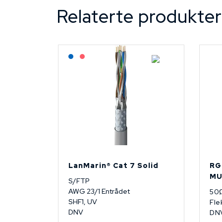
Relaterte produkter
Lagerført: NEK Kabel
På forespørsel
LanMarin® Cat 7 Solid
RG
M
S/FTP
AWG 23/1 Entrådet
50
SHF1, UV
Fle
DNV
DN