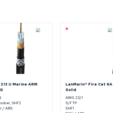
På forespørsel
 213 U Marine ARM
LanMarin® Fire Cat 6A
UD
Solid
Ω
AWG 23/1
ksibel, SHF2
S/FTP
V / ABS
SHF1