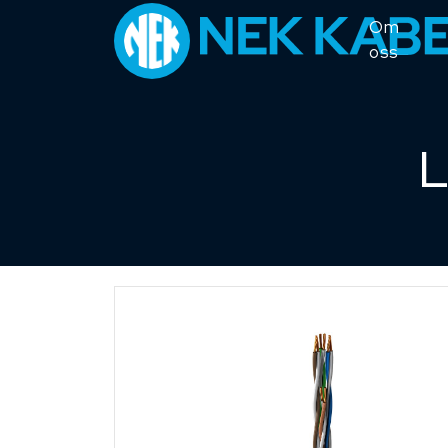
Om
oss
L